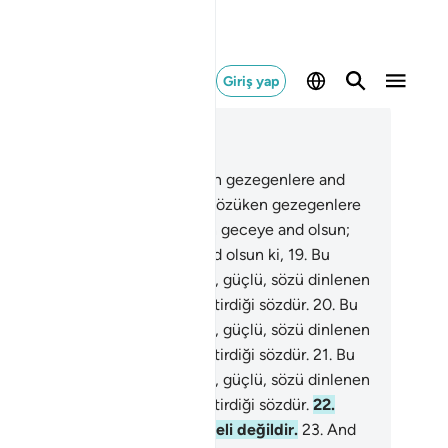
Giriş yap
ğlam içinde okuyun
üm 81, Sayfa 586, Juz 30
.
Gündüz sinip geceleri gözüken gezegenlere and
un;
16
.
Gündüz sinip geceleri gözüken gezegenlere
d olsun;
17
.
Kararmaya başlayan geceye and olsun;
.
Ağarmaya başlayan sabaha and olsun ki,
19
.
Bu
an, arşın sahibi katında değerli, güçlü, sözü dinlenen
güvenilen şerefli bir elçinin getirdiği sözdür.
20
.
Bu
an, arşın sahibi katında değerli, güçlü, sözü dinlenen
güvenilen şerefli bir elçinin getirdiği sözdür.
21
.
Bu
an, arşın sahibi katında değerli, güçlü, sözü dinlenen
güvenilen şerefli bir elçinin getirdiği sözdür.
22
.
kadaşınız (Muhammed) asla deli değildir.
23
.
And