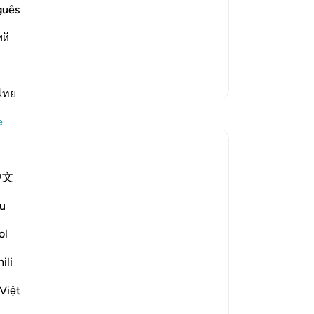
s Book of Tafsir, in explaining this
ols
guês
rayed the Morning prayer behind the
Pe
ий
öt
ko
gi
Daha Fazla Tefsir
gir
ไทย
Yansımalar
an
e
bir
siz
tareq abed
-
Tu
8 yıl önce
·
referans
ayet 81:15-24
中文
If a king sent his most trusted deputy to
deliver a message and not and ordinary
No
u
messenger, we would be sure the
Bu
message bears more important then any
ol
yo
other message he normally sent. So the
ili
fact the most honorable and trustworthy
angel of the heavens , Jibril...
Việt
Daha fazla gör