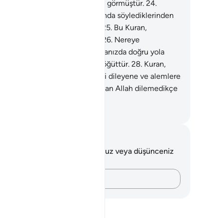
un ki, o, Cebrail'i apaçık ufukta görmüştür.
24
.
ygamber, görülmeyenler hakkında söylediklerinden
ürü töhmet altında tutulamaz.
25
.
Bu Kuran,
vulmuş şeytanın sözü olamaz.
26
.
Nereye
diyorsunuz?
27
.
Kuran, ancak aranızda doğru yola
meyi dileyene ve alemlere bir öğüttür.
28
.
Kuran,
cak aranızda doğru yola girmeyi dileyene ve alemlere
 öğüttür.
29
.
Alemlerin Rabbi olan Allah dilemedikçe
ler bir şey dileyemezsiniz.
rkish Translation(Diyanet)
tlar ve Düşünceler
 ayetle ilgili herhangi bir notunuz veya düşünceniz
k.
Düşüncelerinizi kaydedin…