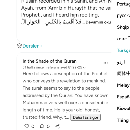
Muslim recorded in his Sahih, and An-Nasa'i in hi
Portu
Ayah, from `Amr bin Hurayth that he said, "I p
Prophet , and I heard him reciting,
русск
فَلاَ أُقْسِمُ بِالْخُنَّسِ - الْجَوَارِ الْ
…
Devamını oku
Shqip
ภาษา
Dersler
Türkç
In the Shade of the Quran
اردو
31 hafta önce
·
referans
ayet 81:22-25
简体
Here follows a description of the Prophet
who conveys this revelation to mankind.
Melay
The surah seems to say to the people
addressed by the Qur'an: You have known
Españ
Muhammad very well over a considerable
Kiswah
length of time. He is your old, honest,
trusted friend. Why, t...
Daha fazla gör
Tiếng 
0
0