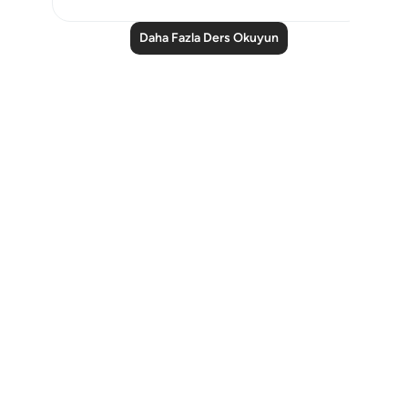
Daha Fazla Ders Okuyun
Notes
placeholders
close