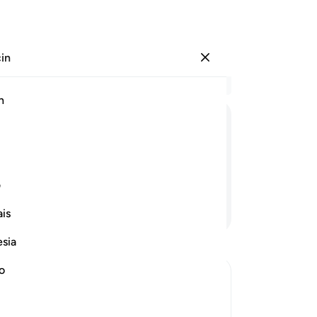
çin
Giriş yap
Ba
h
Böl
15
ﲡ
ﲢ
ﲣ
ﲤ
ols
an
18
ف
Kur
Devamını Okuyun
is
ve 
Kur
esia
ve 
Kur
no
ve 
Al-Kunnas
Ar