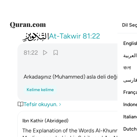
Dil Se
081
وما صاحبكم بمجنون ٢٢
At-Takwir
81:22
Englis
81:22
العربية
বাংলা
Arkadaşınız (Muhammed) asla deli değildir.
ارسی
Kelime kelime
França
Tefsir okuyun.
Indon
Italia
Ibn Kathir (Abridged)
Dutch
The Explanation of the Words Al-Khunnas and 