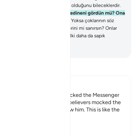
zaman, kimin yolunun sapık olduğunu bileceklerdir.
43
.
Hevesini kendine tanrı edineni gördün mü? Ona
sen mi vekil olacaksın?
44
.
Yoksa çoklarının söz
dinlediklerini veya aklettiklerini mi sanırsın? Onlar
şüphesiz davarlar gibidir, belki daha da sapık
yolludurlar.
-
Turkish Translation(Diyanet)
Tefsir okuyun.
Ibn Kathir (Abridged)
How the Disbelievers mocked the Messenger
Allah tells us how the disbelievers mocked the
Messenger when they saw him. This is like the
Ayah,
وَإِذَا رَآ
…
Devamını oku