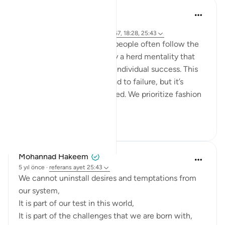
hafeez saba
2 yıl önce
·
referans
ayet 6:76-79, 39:17-18, 43:67, 18:28, 25:43
We live in a society where people often follow the
majority's opinion, driven by a herd mentality that
prioritizes conformity over individual success. This
mindset can sometimes lead to failure, but it’s
failure that's widely accepted. We prioritize fashion
ov...
Daha fazla gör
21
4
532
Mohannad Hakeem
5 yıl önce
·
referans
ayet 25:43
We cannot uninstall desires and temptations from
our system,
It is part of our test in this world,
It is part of the challenges that we are born with,