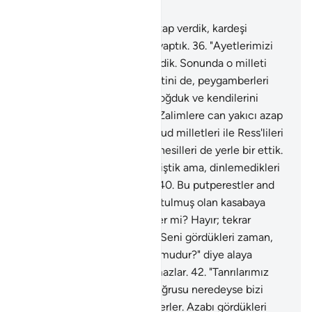
Bölüm 25, Sayfa 363, Juz 19
35
.
And olsun ki Musa'ya Kitap verdik, kardeşi
Harun'u da kendisine vezir yaptık.
36
.
"Ayetlerimizi
yalanlayan millete gidin" dedik. Sonunda o milleti
yerle bir ettik.
37
.
Nuh milletini de, peygamberleri
yalanladıkları zaman suda boğduk ve kendilerini
insanlar için bir ibret kıldık. Zalimlere can yakıcı azap
hazırlamışızdır.
38
.
Ad, Semud milletleri ile Ress'lileri
ve bunların arasında birçok nesilleri de yerle bir ettik.
39
.
Her birine misaller vermiştik ama, dinlemedikleri
için hepsini kırdık geçirdik.
40
.
Bu putperestler and
olsun ki, bela yağmuruna tutulmuş olan kasabaya
uğramışlardı. Onu görmediler mi? Hayır; tekrar
dirilmeyi ummuyorlardı.
41
.
Seni gördükleri zaman,
"Allah'ın gönderdiği elçi bu mudur?" diye alaya
almaktan başka birşey yapmazlar.
42
.
"Tanrılarımız
üzerinde direnmeseydik, doğrusu neredeyse bizi
onlardan uzaklaştıracaktı" derler. Azabı gördükleri