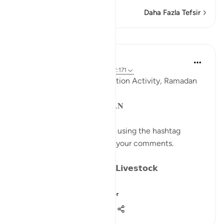
Daha Fazla Tefsir
Dersler
Sohaib Saeed
4 yıl önce
·
referans
ayet 25:41-44, 2:171
QuranReflect Group Reflection Activity, Ramadan
1443/2022
𝐏𝐀𝐑𝐀𝐁𝐋𝐄𝐒 𝐈𝐍 𝐓𝐇𝐄 𝐐𝐔𝐑𝐀𝐍
Catch up on previous posts using the hashtag
#Parables
and please share your comments.
𝗗𝗮𝘆 𝟴: 𝗪𝗮𝗻𝗱𝗲𝗿𝗶𝗻𝗴 𝗹𝗶𝗸𝗲 𝗟𝗶𝘃𝗲𝘀𝘁𝗼𝗰𝗸
We have alread...
Daha fazla gör
15
15
1.077