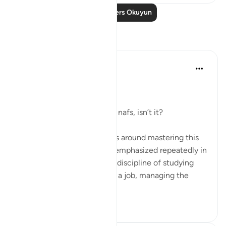
Daha Fazla Ders Okuyun
Yansımalar
Dr Maryam Fayyaz
2 yıl önce
·
referans
ayet 25:43
﷽
It’s all about controlling the nafs, isn’t it?
Life, in its essence, revolves around mastering this
inner struggle—a struggle emphasized repeatedly in
the Quran. Whether it’s the discipline of studying
hard, staying committed to a job, managing the
endles...
Daha fazla gör
13
2
210