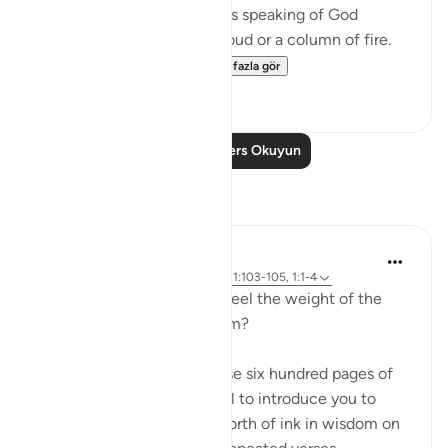
influence of Jewish legends speaking of God
revealing Himself over a cloud or a column of fire.
Therefore, the Qur'a...
Daha fazla gör
0
0
Daha Fazla Ders Okuyun
Yansımalar
Sirotum Daud
3 hafta önce
·
referans
ayet 25:26, 21:103-105, 1:1-4
How do we even begin to feel the weight of the
names Ar-Rahman Ar-Rahim?
When you want to condense six hundred pages of
guidance with the potential to introduce you to
more than seven oceans worth of ink in wisdom on