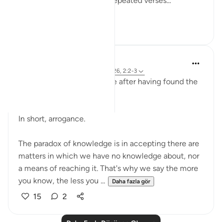
top of that into seven oft-repeated verses...
Daha fazla gör
17
1
Sirotum Daud
7 hafta önce
·
referans
ayet 3:8, 25:26, 2:2-3
How does someone deviate after having found the
truth exactly?
In short, arrogance.
The paradox of knowledge is in accepting there are
matters in which we have no knowledge about, nor
a means of reaching it. That's why we say the more
you know, the less you ...
Daha fazla gör
15
2