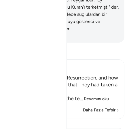
Rabbim! Doğrusu milletim bu Kuran'ı terketmişti" der.
31
.
Her peygamber için, böylece suçlulardan bir
düşman ortaya koyarız. Doğruyu gösterici ve
yardımcı olarak, Rabbin yeter.
-
Turkish Translation(Diyanet)
Tefsir okuyun.
Ibn Kathir (Abridged)
The Terrors of the Day of Resurrection, and how
the Wrongdoers will wish that They had taken a
Path with the Messenger
Here Allah tells us about the te
…
Devamını oku
Daha Fazla Tefsir
Dersler