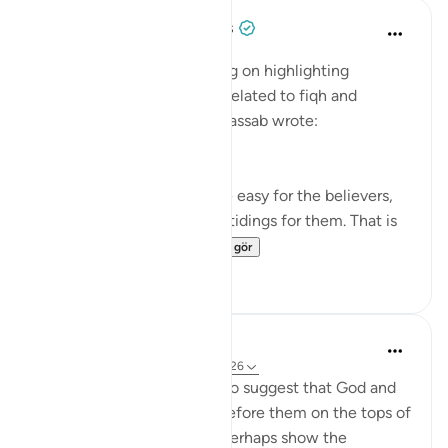
Tulayhah Tafsir Translations
5 yıl önce
·
referans
ayet 25:26
In his book of tafsir focusing on highlighting
benefits and subtle points related to fiqh and
'aqeedah, Muhammad al-Qassab wrote:
This is a proof that it will be easy for the believers,
and this is a source of glad tidings for them. That is
because it is inc...
Daha fazla gör
0
0
In the Shade of the Quran
31 hafta önce
·
referans
ayet 25:25-26
The unbelievers also used to suggest that God and
the angels should appear before them on the tops of
clouds. Such suggestions perhaps show the