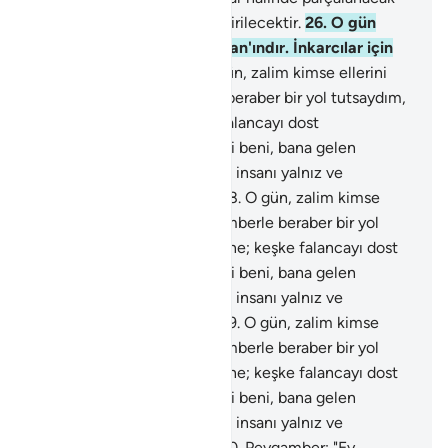
ve melekler bölük bölük indirilecektir.
26
.
O gün
gerçek hükümdarlık Rahman'ındır. İnkarcılar için
yaman bir gündür.
27
.
O gün, zalim kimse ellerini
ısırıp: "Keşke Peygamberle beraber bir yol tutsaydım,
vay başıma gelene; keşke falancayı dost
edinmeseydim. And olsun ki beni, bana gelen
Kuran'dan o saptırdı. Şeytan insanı yalnız ve
yardımcısız bırakıyor" der.
28
.
O gün, zalim kimse
ellerini ısırıp: "Keşke Peygamberle beraber bir yol
tutsaydım, vay başıma gelene; keşke falancayı dost
edinmeseydim. And olsun ki beni, bana gelen
Kuran'dan o saptırdı. Şeytan insanı yalnız ve
yardımcısız bırakıyor" der.
29
.
O gün, zalim kimse
ellerini ısırıp: "Keşke Peygamberle beraber bir yol
tutsaydım, vay başıma gelene; keşke falancayı dost
edinmeseydim. And olsun ki beni, bana gelen
Kuran'dan o saptırdı. Şeytan insanı yalnız ve
yardımcısız bırakıyor" der.
30
.
Peygamber: "Ey