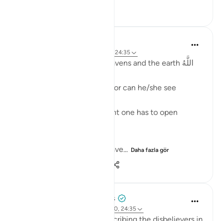
5
1
124
Fadel Soliman
2 yıl önce
·
referans
sure 24 ve ayet 24:35
Allah is the Light of the heavens and the earth اللَّهُ
نُورُ السَّمَاوَاتِ وَالأَرْضِ
One cannot see the light, nor can he/she see
without the light.
And even when there is light one has to open
his/her eyes in order to see.
Allah is the Light of the heave...
Daha fazla gör
36
1
1.386
Tulayhah Tafsir Translations
3 yıl önce
·
referans
ayet 7:186, 24:40, 24:35
At the end of a parable describing the disbelievers in