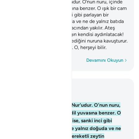
Allah göklerin ve yerin Nur'udur. O'nun nuru, içinde
ışık bulunan bir kandil yuvasına benzer. O ışık bir cam
içindedir, cam ise, sanki inci gibi parlayan bir
yıldızdır; bu ne yalnız doğuda ve ne de yalnız batıda
bulunan bereketli zeytin ağacından yakılır. Ateş
değmese bile, nerdeyse yağın kendisi aydınlatacak!
Nur üstüne nurdur. Allah dilediğini nuruna kavuşturur.
Allah insanlara misaller verir. O, herşeyi bilir.
Kelime kelime
Devamını Okuyun
Bağlam içinde okuyun
Bölüm 24, Sayfa 354, Juz 18
35
.
Allah göklerin ve yerin Nur'udur. O'nun nuru,
içinde ışık bulunan bir kandil yuvasına benzer. O
ışık bir cam içindedir, cam ise, sanki inci gibi
parlayan bir yıldızdır; bu ne yalnız doğuda ve ne
de yalnız batıda bulunan bereketli zeytin