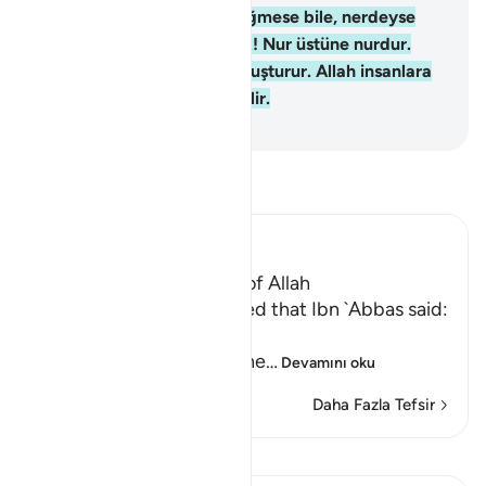
ağacından yakılır. Ateş değmese bile, nerdeyse
yağın kendisi aydınlatacak! Nur üstüne nurdur.
Allah dilediğini nuruna kavuşturur. Allah insanlara
misaller verir. O, herşeyi bilir.
-
Turkish Translation(Diyanet)
Tefsir okuyun.
Ibn Kathir (Abridged)
The Parable of the Light of Allah
`Ali bin Abi Talhah reported that Ibn `Abbas said:
اللَّهُ نُورُ السَّمَـوَتِ وَالاٌّرْضِ
(Allah is the Light of the he
…
Devamını oku
Daha Fazla Tefsir
Kıraat'ı görüntüle