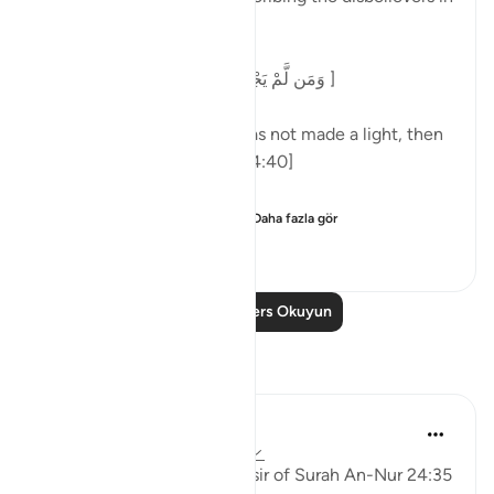
surah al-Nur, Allah says:
[وَمَن لَّمْ يَجْعَلِ اللَّهُ لَهُ نُورًا فَمَا لَهُ مِن نُّورٍ ]
'And one for whom Allah has not made a light, then
there is no light for him.' [24:40]
Commenting on this in h...
Daha fazla gör
5
0
111
Daha Fazla Ders Okuyun
Yansımalar
aira Fatima
21 hafta önce
·
referans
ayet 24:35
When I was reading the tafsir of Surah An-Nur 24:35