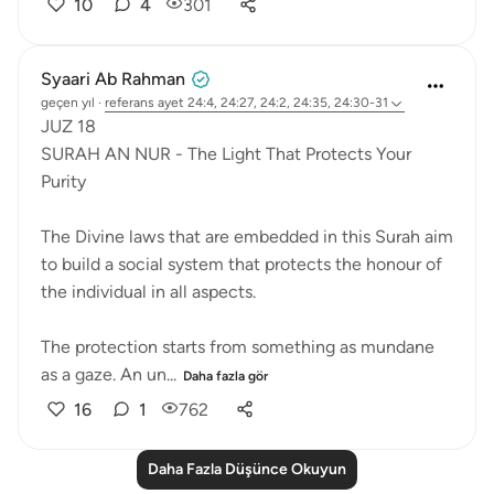
10
4
301
Syaari Ab Rahman
geçen yıl
·
referans
ayet 24:4, 24:27, 24:2, 24:35, 24:30-31
JUZ 18
SURAH AN NUR - The Light That Protects Your
Purity
The Divine laws that are embedded in this Surah aim
to build a social system that protects the honour of
the individual in all aspects.
The protection starts from something as mundane
as a gaze. An un...
Daha fazla gör
16
1
762
Daha Fazla Düşünce Okuyun