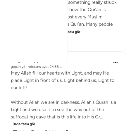
by Abd al-Rahman al-Sa’di, something really struck
me. It made me think about how the Qur’an is
everywhere around us. Almost every Muslim
household has a copy of the Qur’an. Many people
recite it every day. S...
Daha fazla gör
11
1
138
Abigail Kauppila
geçen yıl
·
referans
ayet 24:35
May Allah fill our hearts with Light, and may He
place Light in front of us, Light behind us, Light to
our left!
Without Allah we are in darkness. Allah's Quran is a
Light and we use it to see the way out of the
suffocating cave that is this life into His Gr...
Daha fazla gör