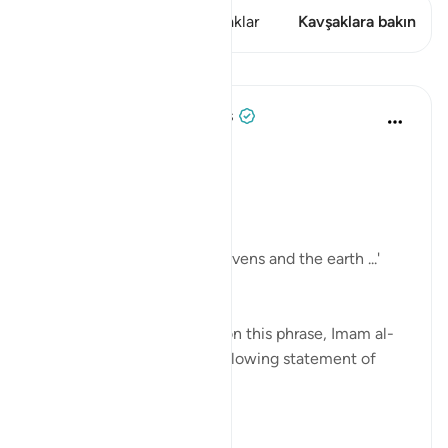
Bu ayette şunlar var: 2 Kavşaklar
Kavşaklara bakın
Dersler
Tulayhah Tafsir Translations
2 yıl önce
·
referans
ayet 24:35
In surah al-Nur, Allah says:
[ اللَّهُ نُورُ السَّمَاوَاتِ وَالْأَرْضِ]
'Allah is the light of the heavens and the earth ...'
[24:35]
In part of his commentary on this phrase, Imam al-
Baghawi mentioned the following statement of
some of the salaf:
[ وقال أ...
Daha fazla gör