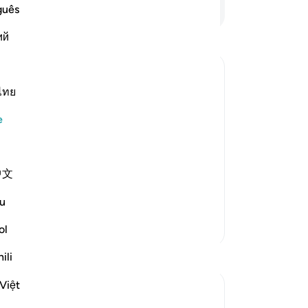
in
Devamını Okuyun
guês
ba
ий
ol
dö
-
Tu
ไทย
No
e
Bu
yo
中文
 repentance, nor do they learn a
…
u
Daha Fazla Tefsir
ol
ili
Việt