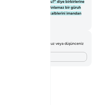
ince, "Sizi bir kimse görüyor mu?" diye birbirlerine
karlar, sonra dönüp giderler. Anlamaz bir güruh
malarına karşılık Allah onların kalblerini imandan
ndürmüştür.
rkish Translation(Diyanet)
tlar ve Düşünceler
 ayetle ilgili herhangi bir notunuz veya düşünceniz
k.
Düşüncelerinizi kaydedin…