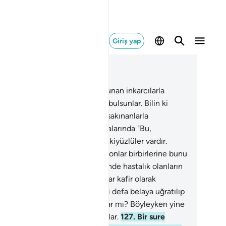
Giriş yap
ğlam içinde okuyun
üm 9, Sayfa 207, Juz 11
3
.
Ey inananlar! Yakınınızda bulunan inkarcılarla
aşın; sizi kendilerine karşı sert bulsunlar. Bilin ki
ah, kendisine karşı gelmekten sakınanlarla
aberdir.
124
.
Bir sure inince, aralarında "Bu,
ginizin imanını artırdı?" diyen ikiyüzlüler vardır.
nanların ise imanını artırmıştır; onlar birbirlerine bunu
jdelemek isterler.
125
.
Kalblerinde hastalık olanların
 pisliklerine pislik katmıştır; onlar kafir olarak
üşlerdir.
126
.
Onlar, yılda bir iki defa belaya uğratılıp
tihana çekildiklerini görmüyorlar mı? Böyleyken yine
be etmiyorlar, ibret de almıyorlar.
127
.
Bir sure