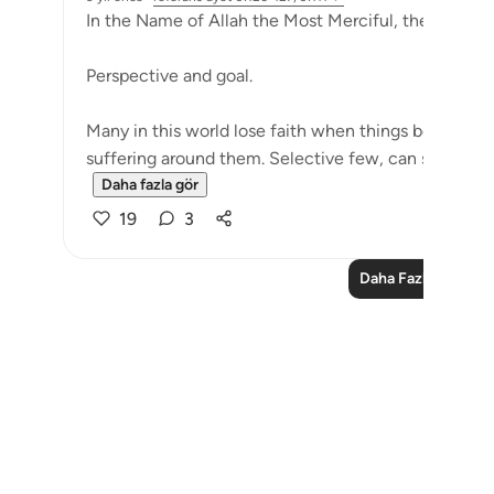
In the Name of Allah the Most Merciful, the Especial
Perspective and goal.
Many in this world lose faith when things become di
suffering around them. Selective few, can see that tri
Daha fazla gör
19
3
Daha Fazla Düşün
Notes
placeholders
close