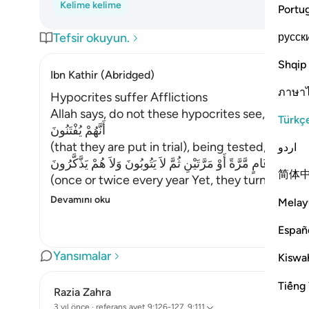
Kelime kelime
Portu
русск
Tefsir okuyun.
Shqip
Ibn Kathir (Abridged)
ภาษา
Hypocrites suffer Afflictions
Allah says, do not these hypocrites see,
Türkç
أَنَّهُمْ يُفْتَنُونَ
(that they are put in trial), being tested,
اردو
فِى كُلِّ عَامٍ مَّرَّةً أَوْ مَرَّتَيْنِ ثُمَّ لاَ يَتُوبُونَ وَلاَ هُمْ يَذَّكَّرُونَ
简体
(once or twice every year Yet, they turn not in
Devamını oku
Melay
Españ
Yansımalar
Kiswah
Tiếng 
Razia Zahra
3 yıl önce
·
referans
ayet 9:126-127, 9:111