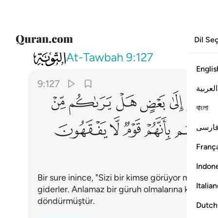
Dil Se
009
واذا ما انزلت سورة نظر بعضهم الى بعض
At-Tawbah
9:127
Englis
9:127
العربية
ﲋ
ﲌ
ﲍ
ﲎ
ﲏ
বাংলা
ﲖ
ﲗ
ﲘ
ﲙ
ﲚ
ارسی
França
Indon
Bir sure inince, "Sizi bir kimse görüyor mu?" diy
Italia
giderler. Anlamaz bir güruh olmalarına karşılık A
döndürmüştür.
Dutch