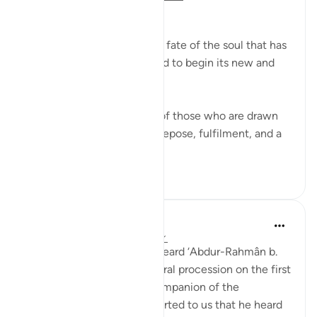
The Final Destination
The surah now explains the fate of the soul that has
turned its back on this world to begin its new and
permanent life:
If that dying person is one of those who are drawn
close to God, he will have repose, fulfilment, and a
garden of bl...
Daha fazla gör
1
0
Prophetic Commentary
7 yıl önce
·
referans
ayet 56:88-95
‘Atâ’ b. as-Sâ’ib narrates: I heard ‘Abdur-Rahmân b.
Abu Layla say during a funeral procession on the first
day that I met him: 'This companion of the
Messenger of Allah ﷺ reported to us that he heard