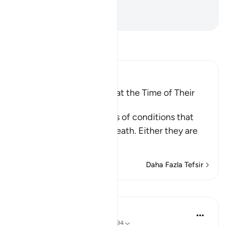
tesbih et.
-
Turkish Translation(Diyanet)
Tefsir okuyun.
Ibn Kathir (Abridged)
The Condition of People at the Time of Their
Death
These are the three types of conditions that
people face upon their death. Either they are
among the
…
Devamını oku
Daha Fazla Tefsir
Dersler
In the Shade of the Quran
31 hafta önce
·
referans
ayet 56:88-94