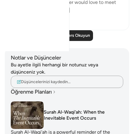
the Prophet ﷺ say: ‘Whoever would love to meet
Allah (Might...
Daha fazla gör
5
1
Daha Fazla Ders Okuyun
Notlar ve Düşünceler
Bu ayetle ilgili herhangi bir notunuz veya
düşünceniz yok.
Düşüncelerinizi kaydedin…
Öğrenme Planları
Surah Al-Waqi‘ah: When the
Inevitable Event Occurs
Surah Al-Waqi'ah is a powerful reminder of the