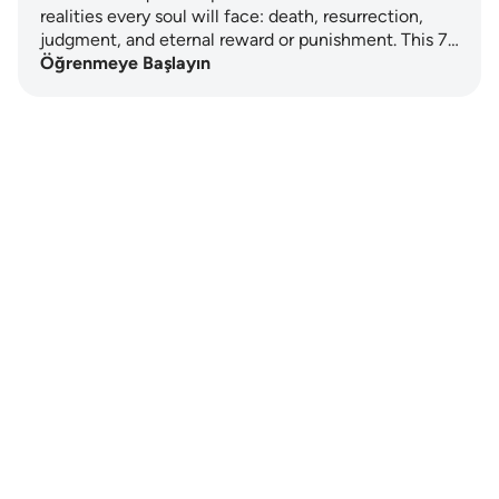
realities every soul will face: death, resurrection,
judgment, and eternal reward or punishment. This 7…
Öğrenmeye Başlayın
Notes
placeholders
close