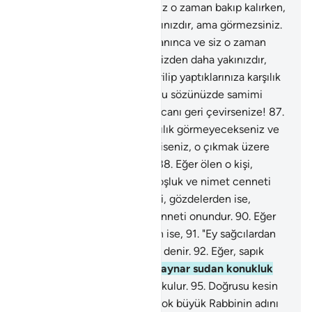
canı boğaza dayanınca ve siz o zaman bakıp kalırken,
Biz o kişiye sizden daha yakınızdır, ama görmezsiniz.
85
.
Kişinin canı boğaza dayanınca ve siz o zaman
bakıp kalırken, Biz o kişiye sizden daha yakınızdır,
ama görmezsiniz.
86
.
Siz dirilip yaptıklarınıza karşılık
görmeyecekseniz ve eğer bu sözünüzde samimi
iseniz, o çıkmak üzere olan canı geri çevirsenize!
87
.
Siz dirilip yaptıklarınıza karşılık görmeyecekseniz ve
eğer bu sözünüzde samimi iseniz, o çıkmak üzere
olan canı geri çevirsenize!
88
.
Eğer ölen o kişi,
gözdelerden ise, rahatlık, hoşluk ve nimet cenneti
onundur.
89
.
Eğer ölen o kişi, gözdelerden ise,
rahatlık, hoşluk ve nimet cenneti onundur.
90
.
Eğer
defteri sağdan verilenlerden ise,
91
.
"Ey sağcılardan
olan kişi, sana selam olsun!" denir.
92
.
Eğer, sapık
yalancılardan ise,
93
.
Ona kaynar sudan konukluk
sunulur.
94
.
Cehenneme sokulur.
95
.
Doğrusu kesin
gerçek budur.
96
.
Öyleyse çok büyük Rabbinin adını