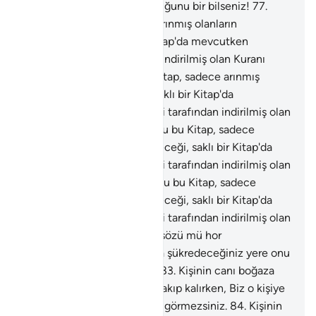
bunun ne büyük yemin olduğunu bir bilseniz!
77
.
Doğrusu bu Kitap, sadece arınmış olanların
dokunabileceği, saklı bir Kitap'da mevcutken
Alemlerin Rabbi tarafından indirilmiş olan Kuranı
Kerim'dir.
78
.
Doğrusu bu Kitap, sadece arınmış
olanların dokunabileceği, saklı bir Kitap'da
mevcutken Alemlerin Rabbi tarafından indirilmiş olan
Kuranı Kerim'dir.
79
.
Doğrusu bu Kitap, sadece
arınmış olanların dokunabileceği, saklı bir Kitap'da
mevcutken Alemlerin Rabbi tarafından indirilmiş olan
Kuranı Kerim'dir.
80
.
Doğrusu bu Kitap, sadece
arınmış olanların dokunabileceği, saklı bir Kitap'da
mevcutken Alemlerin Rabbi tarafından indirilmiş olan
Kuranı Kerim'dir.
81
.
Siz bu sözü mü hor
görüyorsunuz?
82
.
Rızkınıza şükredeceğiniz yere onu
vereni mi yalanlıyorsunuz?
83
.
Kişinin canı boğaza
dayanınca ve siz o zaman bakıp kalırken, Biz o kişiye
sizden daha yakınızdır, ama görmezsiniz.
84
.
Kişinin