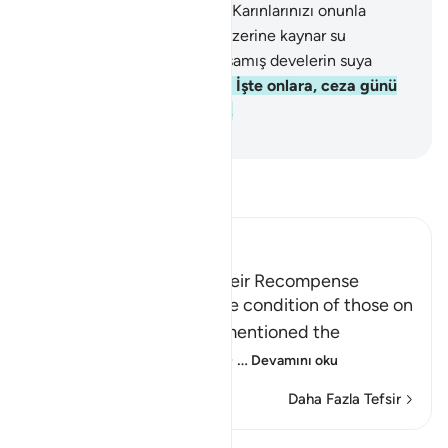
ağacından yiyeceksiniz.
53
.
Karınlarınızı onunla
dolduracaksınız;
54
.
Onun üzerine kaynar su
içeceksiniz;
55
.
Hem de susamış develerin suya
saldırışı gibi içeceksiniz;
56
.
İşte onlara, ceza günü
sunulacak konukluk budur.
-
Turkish Translation(Diyanet)
Tefsir okuyun.
Ibn Kathir (Abridged)
Those on the Left and Their Recompense
After Allah mentioned the condition of those on
the right hand, He then mentioned the
condition of those on the
…
Devamını oku
Daha Fazla Tefsir
Dersler