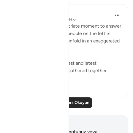
In the Shade of the Quran
31 hafta önce
·
referans
ayet 56:49-56
The surah seizes this appropriate moment to answer
the question posed by the people on the left in
Verses 47-48, which they unfold in an exaggerated
sense of incredulity:
"Say: All people of the earliest and latest
generations will indeed be gathered together...
Daha fazla gör
0
0
Daha Fazla Ders Okuyun
Notlar ve Düşünceler
Bu ayetle ilgili herhangi bir notunuz veya