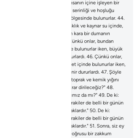
gölgesinde bulunurlar.
43
.
İnsanın içine işleyen bir
sıcaklık ve kaynar su içinde, serinliği ve hoşluğu
olmayan kara bir dumanın gölgesinde bulunurlar.
44
.
İnsanın içine işleyen bir sıcaklık ve kaynar su içinde,
serinliği ve hoşluğu olmayan kara bir dumanın
gölgesinde bulunurlar.
45
.
Çünkü onlar, bundan
önce, dünyada, nimet içinde bulunurlar iken, büyük
günah işlemekte direnir dururlardı.
46
.
Çünkü onlar,
bundan önce, dünyada, nimet içinde bulunurlar iken,
büyük günah işlemekte direnir dururlardı.
47
.
Şöyle
söylerlerdi: "Öldüğümüzde, toprak ve kemik yığını
olduğumuzda mı, biz mi tekrar dirileceğiz?"
48
.
"Önce gelip geçmiş babalarımız da mı?"
49
.
De ki:
"Şüphesiz öncekiler de, sonrakiler de belli bir günün
belirli bir vaktinde toplanacaklardır."
50
.
De ki:
"Şüphesiz öncekiler de, sonrakiler de belli bir günün
belirli bir vaktinde toplanacaklardır."
51
.
Sonra, siz ey
sapıklar, yalanlayanlar!
52
.
Doğrusu bir zakkum