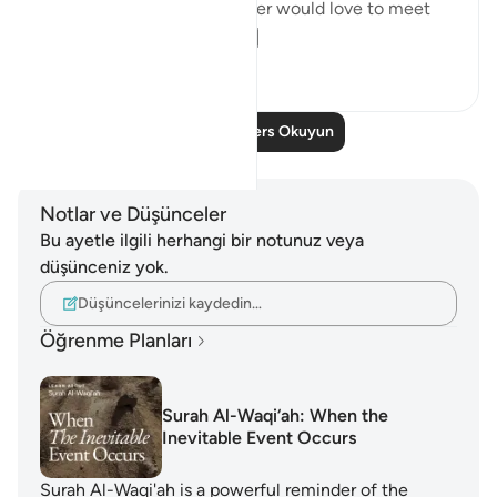
the Prophet ﷺ say: ‘Whoever would love to meet
Allah (Might...
Daha fazla gör
5
1
Daha Fazla Ders Okuyun
Notlar ve Düşünceler
Bu ayetle ilgili herhangi bir notunuz veya
düşünceniz yok.
Düşüncelerinizi kaydedin…
Öğrenme Planları
Surah Al-Waqi‘ah: When the
Inevitable Event Occurs
Surah Al-Waqi'ah is a powerful reminder of the