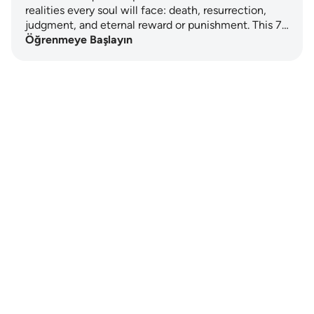
realities every soul will face: death, resurrection,
judgment, and eternal reward or punishment. This 7…
Öğrenmeye Başlayın
Notes
placeholders
close