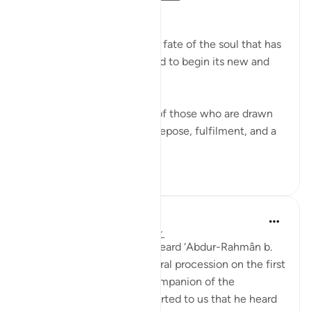
The Final Destination
The surah now explains the fate of the soul that has
turned its back on this world to begin its new and
permanent life:
If that dying person is one of those who are drawn
close to God, he will have repose, fulfilment, and a
garden of bl...
Daha fazla gör
1
0
Prophetic Commentary
7 yıl önce
·
referans
ayet 56:88-95
‘Atâ’ b. as-Sâ’ib narrates: I heard ‘Abdur-Rahmân b.
Abu Layla say during a funeral procession on the first
day that I met him: 'This companion of the
Messenger of Allah ﷺ reported to us that he heard