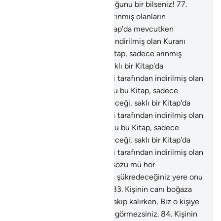
bunun ne büyük yemin olduğunu bir bilseniz!
77
.
Doğrusu bu Kitap, sadece arınmış olanların
dokunabileceği, saklı bir Kitap'da mevcutken
Alemlerin Rabbi tarafından indirilmiş olan Kuranı
Kerim'dir.
78
.
Doğrusu bu Kitap, sadece arınmış
olanların dokunabileceği, saklı bir Kitap'da
mevcutken Alemlerin Rabbi tarafından indirilmiş olan
Kuranı Kerim'dir.
79
.
Doğrusu bu Kitap, sadece
arınmış olanların dokunabileceği, saklı bir Kitap'da
mevcutken Alemlerin Rabbi tarafından indirilmiş olan
Kuranı Kerim'dir.
80
.
Doğrusu bu Kitap, sadece
arınmış olanların dokunabileceği, saklı bir Kitap'da
mevcutken Alemlerin Rabbi tarafından indirilmiş olan
Kuranı Kerim'dir.
81
.
Siz bu sözü mü hor
görüyorsunuz?
82
.
Rızkınıza şükredeceğiniz yere onu
vereni mi yalanlıyorsunuz?
83
.
Kişinin canı boğaza
dayanınca ve siz o zaman bakıp kalırken, Biz o kişiye
sizden daha yakınızdır, ama görmezsiniz.
84
.
Kişinin