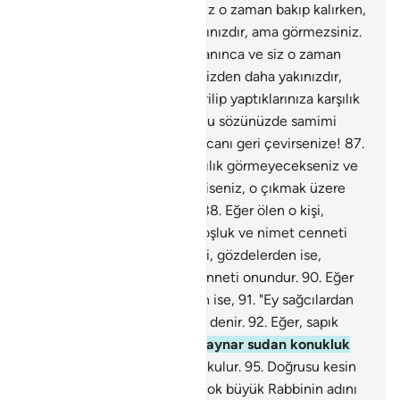
canı boğaza dayanınca ve siz o zaman bakıp kalırken,
Biz o kişiye sizden daha yakınızdır, ama görmezsiniz.
85
.
Kişinin canı boğaza dayanınca ve siz o zaman
bakıp kalırken, Biz o kişiye sizden daha yakınızdır,
ama görmezsiniz.
86
.
Siz dirilip yaptıklarınıza karşılık
görmeyecekseniz ve eğer bu sözünüzde samimi
iseniz, o çıkmak üzere olan canı geri çevirsenize!
87
.
Siz dirilip yaptıklarınıza karşılık görmeyecekseniz ve
eğer bu sözünüzde samimi iseniz, o çıkmak üzere
olan canı geri çevirsenize!
88
.
Eğer ölen o kişi,
gözdelerden ise, rahatlık, hoşluk ve nimet cenneti
onundur.
89
.
Eğer ölen o kişi, gözdelerden ise,
rahatlık, hoşluk ve nimet cenneti onundur.
90
.
Eğer
defteri sağdan verilenlerden ise,
91
.
"Ey sağcılardan
olan kişi, sana selam olsun!" denir.
92
.
Eğer, sapık
yalancılardan ise,
93
.
Ona kaynar sudan konukluk
sunulur.
94
.
Cehenneme sokulur.
95
.
Doğrusu kesin
gerçek budur.
96
.
Öyleyse çok büyük Rabbinin adını