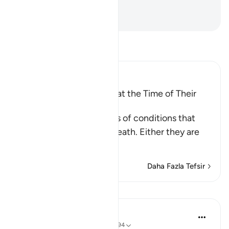
tesbih et.
-
Turkish Translation(Diyanet)
Tefsir okuyun.
Ibn Kathir (Abridged)
The Condition of People at the Time of Their
Death
These are the three types of conditions that
people face upon their death. Either they are
among the
…
Devamını oku
Daha Fazla Tefsir
Dersler
In the Shade of the Quran
31 hafta önce
·
referans
ayet 56:88-94