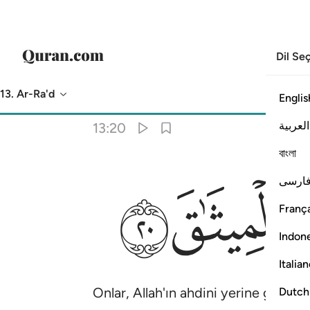
Dil Se
13. Ar-Ra'd
Englis
Meal
: Turkish Translation (Diyanet)
العربية
13:20
বাংলা
ﱙ
ﱚ
ارسی
França
Indon
Italia
Onlar, Allah'ın ahdini yerine getirir
Dutch