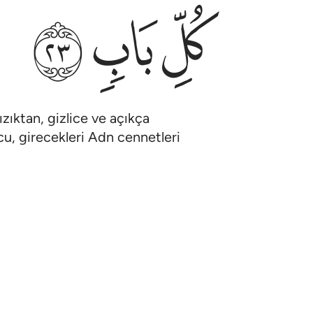
ﲋ
ﲌ
ﲍ
ızıktan, gizlice ve açıkça
ucu, girecekleri Adn cennetleri
apıdan yanlarına girip: "Sabretmenize
سلام عليكم بما صبرتم فنعم عقبى الدار ٢٤
سَلَـٰمٌ عَلَيْكُم بِمَا صَبَرْتُمْ ۚ فَنِعْمَ عُقْبَى ٱلدَّارِ