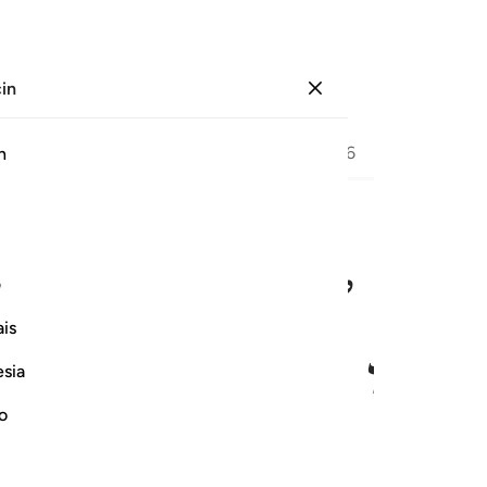
çin
Giriş yap
Sayfa
252
Cüz
13
/
Hizb
26
h
ﱖ
ﱗ
ﱘ
ف
ثَـٰقَ ٢٠
is
esia
no
ler, anlaşmayı bozmazlar.