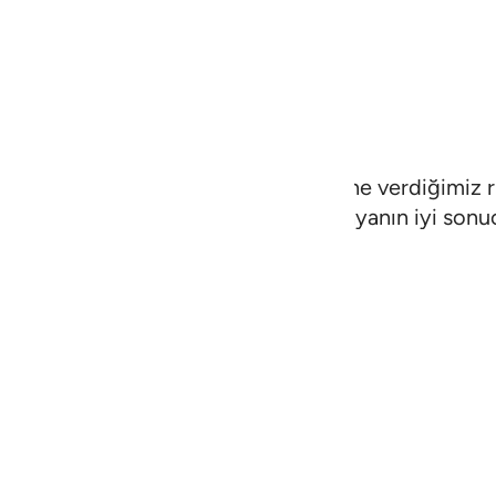
sabrederler, namazı kılarlar; kendilerine verdiğimiz r
 ortadan kaldırırlar; işte onlara bu dünyanın iyi son
larının iyi olanları da oraya girerler. Melekler her k
nyanın ne güzel bir sonucudur!" derler.
çerik
 ٢٤