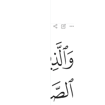
 hesaptan ürkerler.
ﱩ
ﱪ
والذين صبروا ابتغاء وجه ربهم واقاموا الصلاة وانفق
وَٱلَّذِينَ صَبَرُوا۟ ٱبْتِغَآءَ وَجْهِ رَبِّهِمْ وَأَقَا
ﱯ
ﱰ