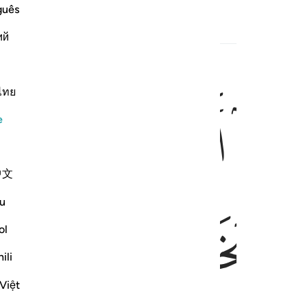
guês
ий
ไทย
ﱝ
ﱞ
ﱟ
ﱠ
ﱡ
هم ويخافون سوء الحساب ٢١
َيَخْشَوْنَ رَبَّهُمْ وَيَخَافُونَ سُوٓءَ ٱلْحِسَابِ ٢١
e
中文
ﱥ
ﱦ
ﱧ
u
ol
ili
Việt