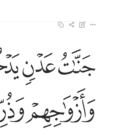
ﱽ
ﱾ
ﱿ
جنات عدن يدخلونها ومن صلح من ابايهم وازواجهم و
جَنَّـٰتُ عَدْنٍۢ يَدْخُلُونَهَا وَمَن صَلَحَ مِنْ ءَابَآئِهِمْ وَأَزْوَٰجِه
ﲄ
ﲅ