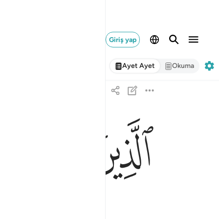
Giriş yap
Ayet Ayet
Okuma
ﱓ
ﱔ
ﱕ
الذين يوفون بعهد الله ولا ينقضون الميثاق ٢٠
ٱلَّذِينَ يُوفُونَ بِعَهْدِ ٱللَّهِ وَلَا يَنقُضُونَ ٱلْمِي