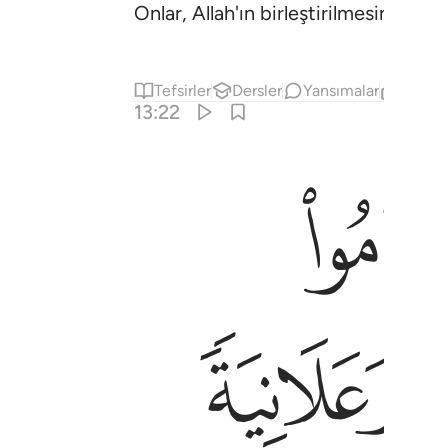
Onlar, Allah'ın birleştirilmesini emre
Tefsirler
Dersler
Yansımalar
İlgili İ
13:22
دار ٢٢
ْرَءُونَ بِٱلْحَسَنَةِ ٱلسَّيِّئَةَ أُو۟لَـٰٓئِكَ لَهُمْ عُقْبَى ٱلدَّارِ ٢٢
ﱴ