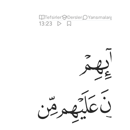
Tefsirler
Dersler
Yansımalar
İlgili İ
13:23
ﲉ
ﲊ