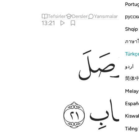
Portu
Tefsirler
Dersler
Yansımalar
русск
13:21
Shqip
ภาษา
ﱢ
Türkç
اردو
简体
ﱨ
Melay
Españ
Kiswah
Tiếng 