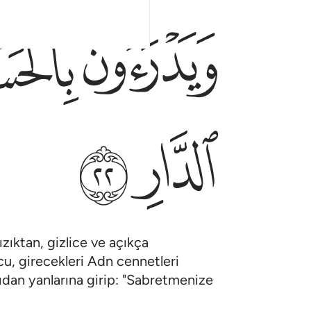
ﱵ
ﱶ
ﱻ
ﱼ
ızıktan, gizlice ve açıkça
ucu, girecekleri Adn cennetleri
apıdan yanlarına girip: "Sabretmenize