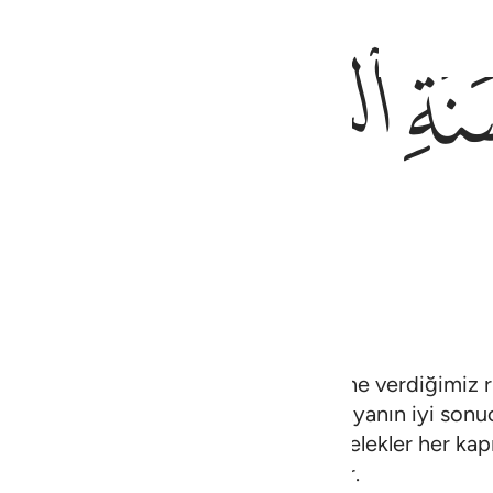
ﱷ
ﱸ
sabrederler, namazı kılarlar; kendilerine verdiğimiz r
 ortadan kaldırırlar; işte onlara bu dünyanın iyi son
larının iyi olanları da oraya girerler. Melekler her k
nyanın ne güzel bir sonucudur!" derler.