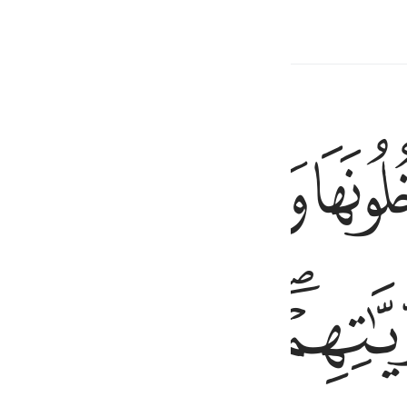
çerik
ﲀ
ﲁ
ﲂ
ﲃ
ذرياتهم والملايكة يدخلون عليهم من كل باب ٢٣
ِمْ وَذُرِّيَّـٰتِهِمْ ۖ وَٱلْمَلَـٰٓئِكَةُ يَدْخُلُونَ عَلَيْهِم مِّن كُلِّ بَابٍۢ ٢٣
ﲆ
ﲇ
ﲈ