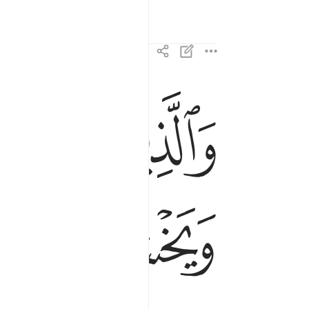
ﱛ
ﱜ
والذين يصلون ما امر الله به ان يوصل ويخشون رب
وَٱلَّذِينَ يَصِلُونَ مَآ أَمَرَ ٱللَّهُ بِهِۦٓ أَن يُوصَلَ و
ﱣ
ﱤ