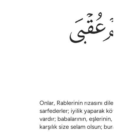
ﱹ
ﱺ
Onlar, Rablerinin rızasını dileyerek 
sarfederler; iyilik yaparak kötülüğü
vardır; babalarının, eşlerinin, çocuk
karşılık size selam olsun; burası dü