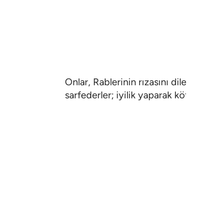
Onlar, Rablerinin rızasını dileyerek 
sarfederler; iyilik yaparak kötülüğü
vardır; babalarının, eşlerinin, çocuk
karşılık size selam olsun; burası dü
Tefsirler
Dersler
Yansımalar
İlgili İ
13:24