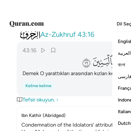
Dil Se
043
ام اتخذ مما يخلق بنات واصفاكم بالبنين ٦
Az-Zukhruf
43:16
Englis
43:16
العربية
ﲆ
ﲇ
বাংলা
Demek O yarattıkları arasından kızları kendisine 
ارسی
Kelime kelime
França
Tefsir okuyun.
Indon
Italia
Ibn Kathir (Abridged)
Dutch
Condemnation of the Idolators' attribution of O