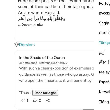
Here Allah speaks of the lies and fabrications 
Portu
some of their cattle to their false gods and som
An`am where He said:
русск
وَجَعَلُواْ لِلَّهِ مِمَّا ذَرَأَ مِنَ الْحَر
Shqip
…
Devamını oku
ภาษา
Türkç
Dersler
اردو
In the Shade of the Quran
简体
31 hafta önce
·
referans
ayet 43:16
With such a clear exposition of examples of people 
Melay
guidance as well as those who go astray, God has se
who open their hearts to it will benefit by it and re
Españ
Kiswah
"Thus...
Daha fazla gör
1
0
Tiếng 