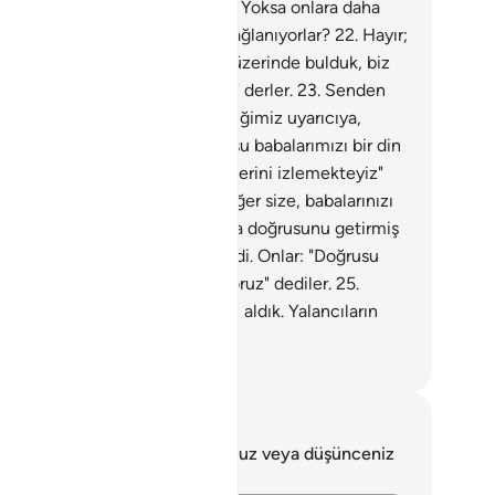
dece vehimde bulunuyorlar.
21
.
Yoksa onlara daha
e bir kitap verdik de ona mı bağlanıyorlar?
22
.
Hayır;
ğrusu Biz babalarımızı bir din üzerinde bulduk, biz
onların izlerinden gitmekteyiz" derler.
23
.
Senden
ce, herhangi bir şehre gönderdiğimiz uyarıcıya,
arık varlıklıları sadece: "Doğrusu babalarımızı bir din
rinde bulduk, biz de onların izlerini izlemekteyiz"
iler.
24
.
Gönderilen uyarıcı: "Eğer size, babalarınızı
erinde bulduğunuz dinden daha doğrusunu getirmiş
em de mi bana uymazsınız?" dedi. Onlar: "Doğrusu
inle gönderilen şeyi inkar ediyoruz" dediler.
25
.
un üzerine Biz de onlardan öç aldık. Yalancıların
nunun nasıl olduğuna bir bak!
rkish Translation(Diyanet)
tlar ve Düşünceler
 ayetle ilgili herhangi bir notunuz veya düşünceniz
k.