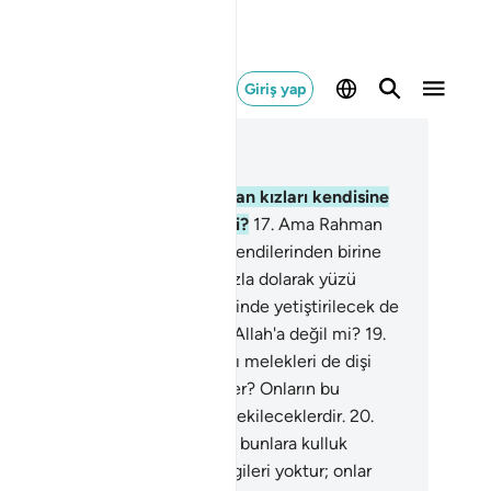
Giriş yap
ğlam içinde okuyun
üm 43, Sayfa 490, Juz 25
.
Demek O yarattıkları arasından kızları kendisine
p da oğulları size verdi öyle mi?
17
.
Ama Rahman
n Allah'a isnat ettiği kız evlat kendilerinden birine
jdelenince, o kimsenin içi gayzla dolarak yüzü
siyah kesilir.
18
.
Demek, süs içinde yetiştirilecek de
kişmeyi beceremeyecek olanı Allah'a değil mi?
19
.
ar, Rahman olan Allah'ın kulları melekleri de dişi
dılar. Yaratılışlarını mı görmüşler? Onların bu
idlikleri yazılacak ve sorguya çekileceklerdir.
20
.
ğer Rahman dilemiş olsaydı, biz bunlara kulluk
ezdik" derler. Buna dair bir bilgileri yoktur; onlar