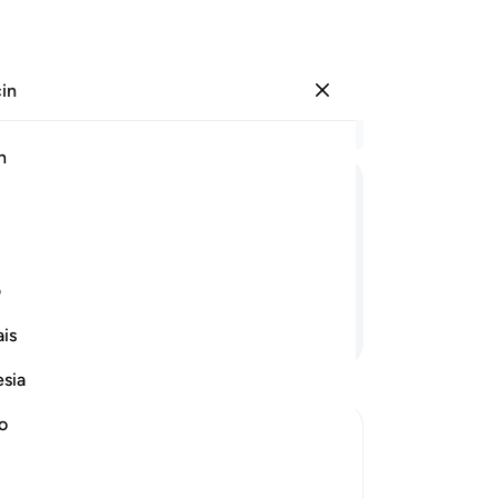
çin
Giriş yap
Ba
h
Böl
16
ﲀ
ﲁ
ﲂ
ﲃ
ﲄ
ﲅ
alı
ola
alıp da oğulları size verdi öyle mi?
mü
ف
sim
Devamını Okuyun
is
çe
Onl
esia
say
şah
no
"E
ffspring to Allah
etm