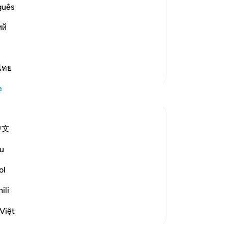
of the idolators, when they devoted
sa
guês
e to Allah, as He described in Surat Al-
önc
ий
"Do
de 
ön
şım
ไทย
Daha Fazla Tefsir
üze
e
ded
üz
is
中文
siz
who benefit by, and follow, divine
Bun
u
nt this Qur'an from on high. Thus, people
so
ceive God's guidance:
-
Tu
ol
ili
No
Bu
Việt
yo