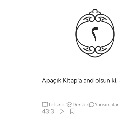
ﱴ
Apaçık Kitap'a and olsun ki, akledes
Tefsirler
Dersler
Yansımalar
43:3