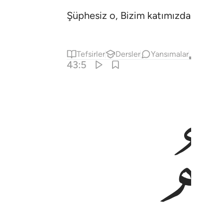
Şüphesiz o, Bizim katımızda Ana Kit
Tefsirler
Dersler
Yansımalar
Kıraat
43:5