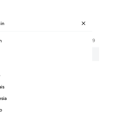
çin
Giriş yap
Sayfa
489
Cüz
25
/
Hizb
49
h
ma, kelime kelime anlam ve transkripsiyon ile birlikte.
ف
Rahman ve Rahim olan Allah'ın adıyla
is
esia
no