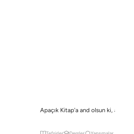
Apaçık Kitap'a and olsun ki, akledes
Tefsirler
Dersler
Yansımalar