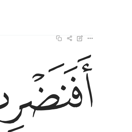
ﲄ
افنضرب عنكم الذكر صفحا ان كنتم قوما مسرفين 
أَفَنَضْرِبُ عَنكُمُ ٱلذِّكْرَ صَفْحًا أَن كُنتُمْ قَوْمًۭا مُّسْرِ