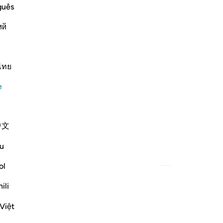
guês
ий
ไทย
e
中文
u
ol
ili
Việt