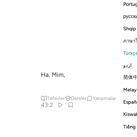
Portu
русск
Shqip
ภาษา
Türkç
اردو
Ha, Mim,
简体
Melay
Tefsirler
Dersler
Yansımalar
Españ
43:2
Kiswah
Tiếng 