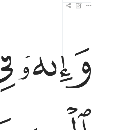
ﱼ
ﱽ
وانه في ام الكتاب لدينا لعلي حكيم ٤
وَإِنَّهُۥ فِىٓ أُمِّ ٱلْكِتَـٰبِ لَدَيْنَا لَعَلِىٌّ حَكِيمٌ ٤