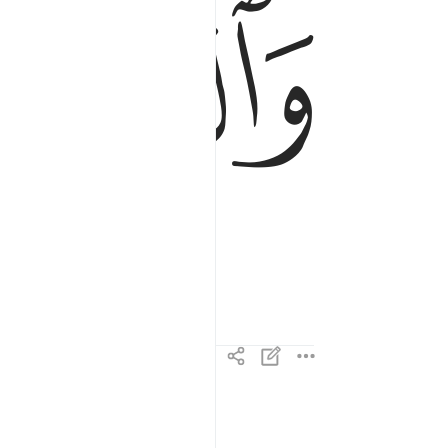
ﱲ
r.
انا جعلناه قرانا عربيا لعلكم تعقلون ٣
إِنَّا جَعَلْنَـٰهُ قُرْءَٰنًا عَرَبِيًّۭا لَّعَلَّكُمْ تَعْقِلُونَ ٣