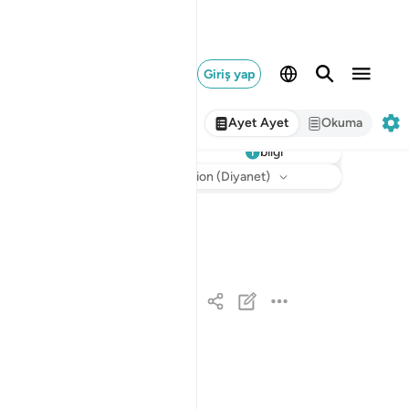
Giriş yap
Ayet Ayet
Okuma
bilgi
Dinle
Meal
: Turkish Translation (Diyanet)
حم ١
حمٓ ١