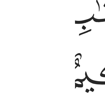
ﲀ
ﲁ
ﲃ