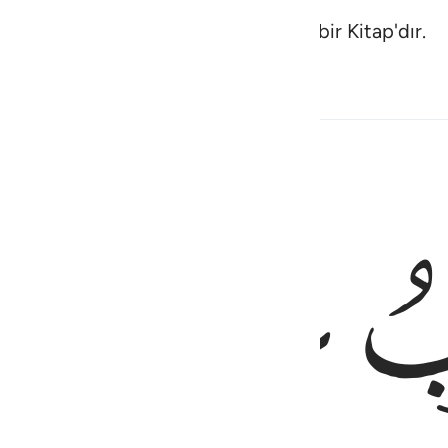
ap'ta mevcut, yüce ve hikmet dolu bir Kitap'dır.
ﲅ
٥
فِينَ ٥