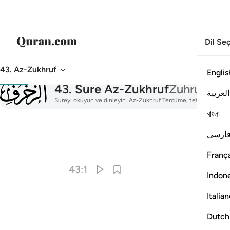
Dil Se
43. Az-Zukhruf
Englis
043
43
.
Sure Az-Zukhruf
Zuhruf
العربية
Sureyi okuyun ve dinleyin. Az-Zukhruf Tercüme, tefsir, sesli oku
বাংলা
ارسی
França
43:1
Indon
Italia
Dutch