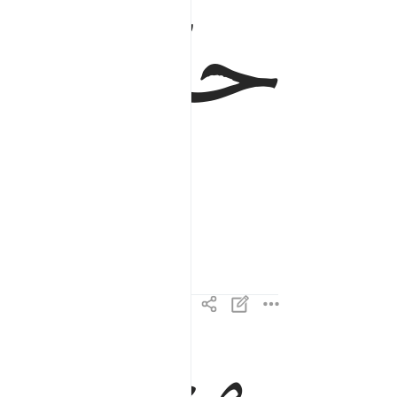
ﱰ
ﱱ
والكتاب المبين ٢
وَٱلْكِتَـٰبِ ٱلْمُبِينِ ٢