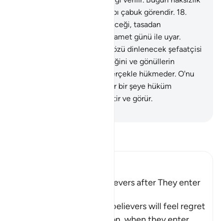
yoktur. Doğrusu Allah, hesabı çabuk görendir.
18
.
Onları, yüreklerin ağıza geleceği, tasadan
yutkunacakları, yaklaşan kıyamet günü ile uyar.
Zalimlerin ne dostu ne de sözü dinlenecek şefaatçisi
olur.
19
.
Allah gözlerin hainliğini ve gönüllerin
gizlediğini bilir.
20
.
Allah, gerçekle hükmeder. O'nu
bırakıp da yalvardıkları putlar bir şeye hüküm
veremez. Şüphesiz Allah işitir ve görür.
-
Turkish Translation(Diyanet)
Tefsir okuyun.
Ibn Kathir (Abridged)
The Regret of the Disbelievers after They enter
Hell
Allah tells us that the disbelievers will feel regret
on the Day of Resurrection, when they enter
…