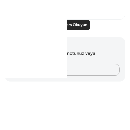
Daha fazla gör
0
0
Daha Fazla Ders Okuyun
Notlar ve Düşünceler
Bu ayetle ilgili herhangi bir notunuz veya
düşünceniz yok.
Düşüncelerinizi kaydedin…
Notes