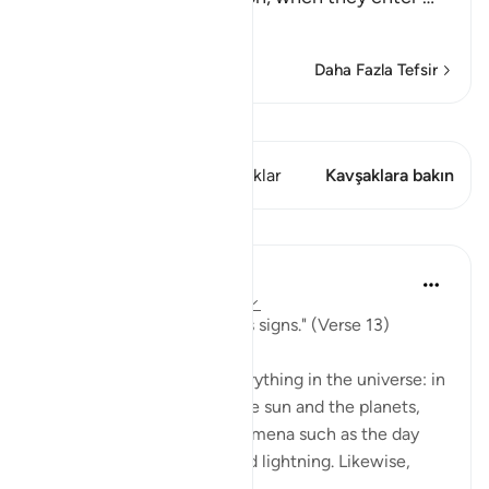
Devamını oku
Daha Fazla Tefsir
Kıraat'ı görüntüle
Bu ayette şunlar var: 1 Kavşaklar
Kavşaklara bakın
Dersler
In the Shade of the Quran
31 hafta önce
·
referans
ayet 40:13
"He it is who shows you His signs." (Verse 13)
God's signs are seen in everything in the universe: in
the great bodies such as the sun and the planets,
and also in the great phenomena such as the day
and night, rain, thunder, and lightning. Likewise,
they are...