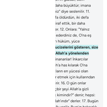
birbirinize olan öfkenizden daha büyüktür; imana
çağrıldığınızda inkar ederdiniz" diye seslenilir.
11
.
Onlar: "Rabbimiz! Bizi iki defa öldürdün, iki defa
dirilttin. Biz de suçlarımızı itiraf ettik, bir daha
çıkmağa yol var mıdır?" derler.
12
.
Onlara: "Yalnız
Allah çağrıldığı zaman inkar ederdiniz de, O'na eş
koşulunca inanırdınız. Bugün hüküm, yüce
Allah'ındır" denir.
13
.
Size mucizelerini gösteren, size
gökten rızık indiren O'dur. Allah'a yönelenden
başkası ibret almaz.
14
.
Ey inananlar! İnkarcılar
istemese de, dini yalnız Allah'a has kılarak O'na
yalvarın.
15
.
Arş sahibi, varlıkların en yücesi olan
Allah, kavuşma gününü ihtar etmek için kullarından
dilediğine emriyle vahyi indirir.
16
.
O gün onlar
meydana çıkarlar; onların hiçbir şeyi Allah'a gizli
kalmaz. "Bugün hükümranlık kimindir?" denir; hepsi:
"Gücü herşeye yeten tek Allah'ındır" derler.
17
.
Bugün
herkese, kazandığının karşılığı verilir. Bugün haksızlık