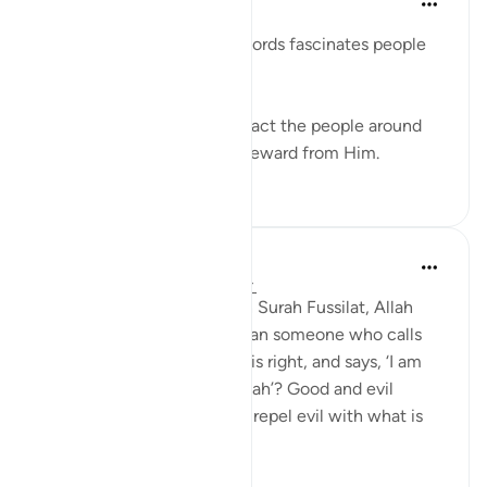
6 yıl önce
·
referans
ayet 41:33
The power and beauty of words fascinates people
and captures their hearts.
Speak with kindness to attract the people around
you to Allah, and seek the reward from Him.
5
0
Abdul Nasir Jangda
4 yıl önce
·
referans
ayet 41:33-34
In the twenty-fourth juz’, in Surah Fussilat, Allah
says: 'Who speaks better than someone who calls
people to Allah, does what is right, and says, ‘I am
one of those devoted to Allah’? Good and evil
cannot be equal. [Prophet], repel evil with what is
better an...
Daha fazla gör
21
2