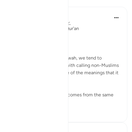
Dersler
Ola Shoubaki
3 yıl önce
·
referans
ayet 41:33, 5:9
Linguistic Gems from the Qur'an
Day Ten: Dawah
When we hear the word dawah, we tend to
automatically associate it with calling non-Muslims
to Islam. But this is only one of the meanings that it
can bear.
Linguistically, دعوة da’wah comes from the same
ro...
Daha fazla gör
0
0
Azem Qasim Masharqa