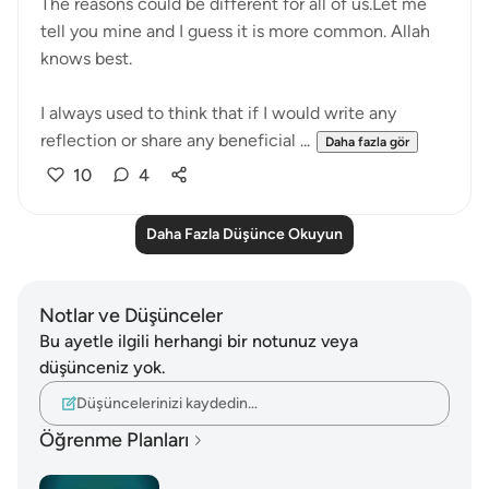
The reasons could be different for all of us.Let me
tell you mine and I guess it is more common. Allah
knows best.
I always used to think that if I would write any
reflection or share any beneficial ...
Daha fazla gör
10
4
Daha Fazla Düşünce Okuyun
Notlar ve Düşünceler
Bu ayetle ilgili herhangi bir notunuz veya
düşünceniz yok.
Düşüncelerinizi kaydedin…
Öğrenme Planları