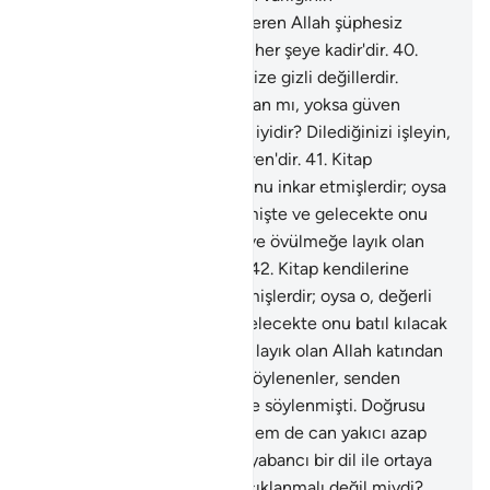
belgelerindendir. Ona can veren Allah şüphesiz
ölüleri de diriltir. Doğrusu O her şeye kadir'dir.
40
.
Ayetlerimizi inkar edenler Bize gizli değillerdir.
Kıyamet gününde ateşe atılan mı, yoksa güven
içinde gelen kimse mi daha iyidir? Dilediğinizi işleyin,
doğrusu O, yaptıklarınızı gören'dir.
41
.
Kitap
kendilerine gelince, onlar, onu inkar etmişlerdir; oysa
o, değerli bir Kitap'dır. Geçmişte ve gelecekte onu
batıl kılacak yoktur. Hakim ve övülmeğe layık olan
Allah katından indirilmedir.
42
.
Kitap kendilerine
gelince, onlar, onu inkar etmişlerdir; oysa o, değerli
bir Kitap'dır. Geçmişte ve gelecekte onu batıl kılacak
yoktur. Hakim ve övülmeğe layık olan Allah katından
indirilmedir.
43
.
Senin için söylenenler, senden
önceki peygamberler için de söylenmişti. Doğrusu
Rabbin hem bağışlayan ve hem de can yakıcı azap
verendir.
44
.
Biz bu Kuran'ı yabancı bir dil ile ortaya
koysaydık: "Ayetleri uzun açıklanmalı değil miydi?