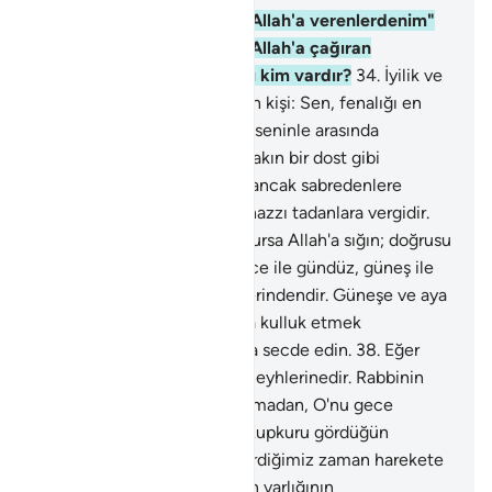
33
.
"Doğrusu ben, kendini Allah'a verenlerdenim"
diyen, yararlı iş işleyen ve Allah'a çağıran
kimseden daha güzel sözlü kim vardır?
34
.
İyilik ve
fenalık bir değildir. Ey inanan kişi: Sen, fenalığı en
güzel şekilde sav; o zaman, seninle arasında
düşmanlık bulunan kişinin yakın bir dost gibi
olduğunu görürsün.
35
.
Bu, ancak sabredenlere
vergidir; bu ancak o büyük hazzı tadanlara vergidir.
36
.
Şeytan seni dürtecek olursa Allah'a sığın; doğrusu
O, işitendir, bilendir.
37
.
Gece ile gündüz, güneş ile
ay Allah'ın varlığının belgelerindendir. Güneşe ve aya
secde etmeyin; eğer Allah'a kulluk etmek
istiyorsanız, bunları yaratana secde edin.
38
.
Eğer
büyüklük taslarlarsa kendi aleyhlerinedir. Rabbinin
katında bulunanlar hiç usanmadan, O'nu gece
gündüz tesbih ederler.
39
.
Kupkuru gördüğün
yeryüzünün, Biz ona su indirdiğimiz zaman harekete
geçmesi, kabarması, Allah'ın varlığının