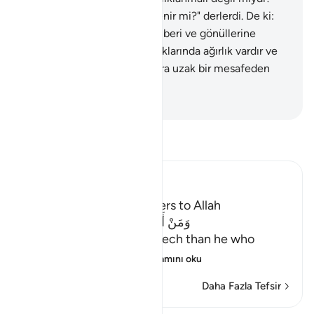
Araba yabancı bir dille söylenir mi?" derlerdi. De ki:
"Bu, inananlara doğruluk rehberi ve gönüllerine
şifadır." İnanmayanların kulaklarında ağırlık vardır ve
onlara kapalıdır; sanki bunlara uzak bir mesafeden
sesleniliyor da anlamıyorlar.
-
Turkish Translation(Diyanet)
Tefsir okuyun.
Ibn Kathir (Abridged)
The Virtue of calling Others to Allah
وَمَنْ أَحْسَنُ قَوْلاً مِّمَّن دَعَآ إِلَى اللَّهِ
(And who is better in speech than he who
invites to Allah,) me
…
Devamını oku
Daha Fazla Tefsir