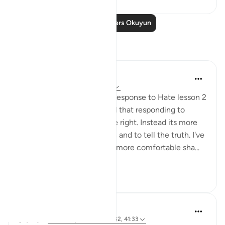
Daha Fazla Ders Okuyun
Yansımalar
Fatima Shahbaz
33 hafta önce
·
referans
ayet 41:33
After reading Faith Based Response to Hate lesson 2
on the Quran.com I realized that responding to
hatred isn't to prove you are right. Instead its more
of a defending your religion and to tell the truth. I've
noticed as I got older I feel more comfortable sha...
Daha fazla gör
11
2
Khadejah Mehmood
geçen yıl
·
referans
ayet 12:87, 20:132, 41:33