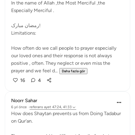
In the name of Allah ,the Most Merciful ,the
Especially Merciful .
رمضان مبارک!
Limitations:
How often do we call people to prayer especially
our loved ones and their response is not always
positive , often. They neglect or even miss the
prayer and we feel d...
Daha fazla gör
16
4
Noorr Sahar
6 yıl önce
·
referans
ayet 47:24, 41:33
How does Shaytan prevents us from Doing Tadabur
on Qur'an.