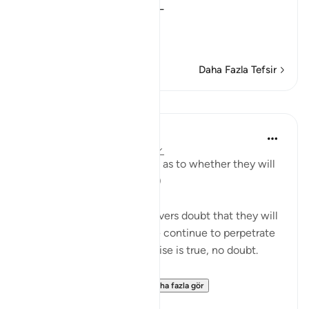
disbelieve in the Qur'an'--
أَرَءَيْتُمْ إِن كَانَ
(T
…
Devamını oku
Daha Fazla Tefsir
Dersler
In the Shade of the Quran
31 hafta önce
·
referans
ayet 41:54
"They are certainly in doubt as to whether they will
meet their Lord." (Verse 54)
It is because of the unbelievers doubt that they will
meet their Lord that people continue to perpetrate
what they do. Yet the promise is true, no doubt.
"Most certainly, He en...
Daha fazla gör
0
0