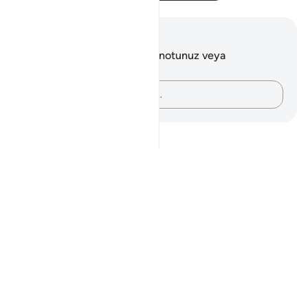
Notlar ve Düşünceler
Bu ayetle ilgili herhangi bir notunuz veya
düşünceniz yok.
Düşüncelerinizi kaydedin…
Notes
placeholders
close