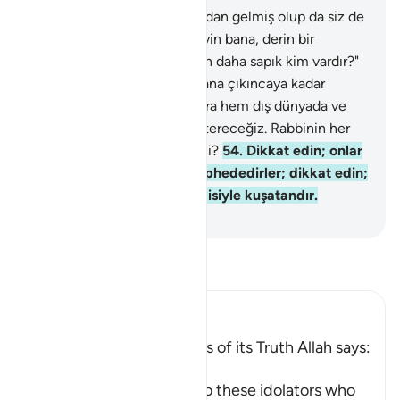
52
.
De ki: "Kuran Allah katından gelmiş olup da siz de
onu inkar etmişseniz, söyleyin bana, derin bir
çıkmazda bulunan kimseden daha sapık kim vardır?"
53
.
Onun hak olduğu meydana çıkıncaya kadar
varlığımızın belgelerini onlara hem dış dünyada ve
hem de kendi içlerinde göstereceğiz. Rabbinin her
şeye şahit olması yetmez mi?
54
.
Dikkat edin; onlar
Rablerine kavuşmaktan şüphededirler; dikkat edin;
Allah şüphesiz her şeyi bilgisiyle kuşatandır.
-
Turkish Translation(Diyanet)
Tefsir okuyun.
Ibn Kathir (Abridged)
The Qur'an and the Proofs of its Truth Allah says:
قُلْ
(Say) -- `O Muhammad, to these idolators who