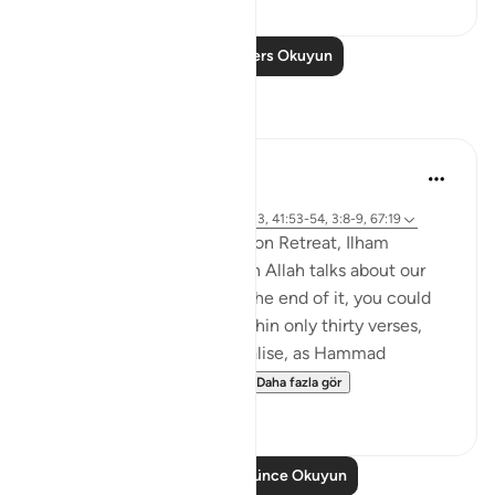
Daha Fazla Ders Okuyun
Yansımalar
Sirotum Daud
5 hafta önce
·
referans
sure 67 ve ayet 25:20, 25:33, 41:53-54, 3:8-9, 67:19
In the most recent Reflection Retreat, Ilham
Aminpointed out how often Allah talks about our
sight in Surah Al-Mulk. By the end of it, you could
count around ten times within only thirty verses,
even more so when you realise, as Hammad
Fahimpoints out, that Al...
Daha fazla gör
11
2
Daha Fazla Düşünce Okuyun