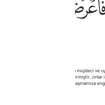
ﱓ
ﱔ
ndan indirilmedir; bilen bir millet için müjdeci ve
mıştır. Ama insanların çoğu yüz çevirmiştir, onlar i
ımızda ağırlık, bizimle senin aranda anlaşmamıza enge