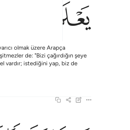
ﱎ
ﱏ
 uyarıcı olmak üzere Arapça
şitmezler de: "Bizi çağırdığın şeye
l vardır; istediğini yap, biz de
بشيرا ونذيرا فاعرض اكثرهم فهم لا يسمعون ٤
بَشِيرًۭا وَنَذِيرًۭا فَأَعْرَضَ أَكْثَرُهُمْ فَهُمْ لَا يَسْمَعُون