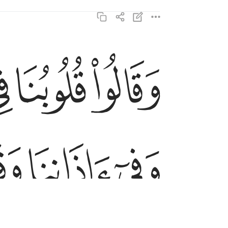
ﱘ
ﱙ
ﱚ
وقالوا قلوبنا في اكنة مما تدعونا اليه وفي اذاننا و
وَقَالُوا۟ قُلُوبُنَا فِىٓ أَكِنَّةٍۢ مِّمَّا تَدْعُونَآ إِلَيْهِ وَفِىٓ ء
ﱟ
ﱠ
ﱡ