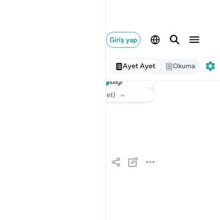
Giriş yap
Ayet Ayet
Okuma
bilgi
Dinle
Meal
: Turkish Translation (Diyanet)
حم ١
حمٓ ١