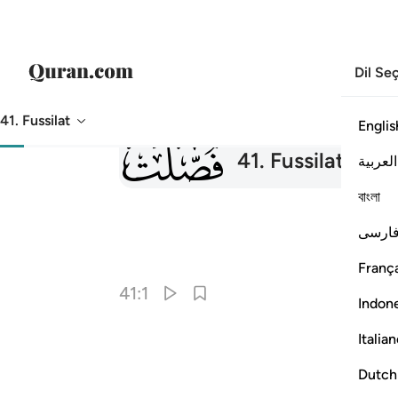
Dil Se
41. Fussilat
Englis
041
41
.
Fussilat
Fussi
العربية
বাংলা
ارسی
França
41:1
Indon
Italia
Dutch