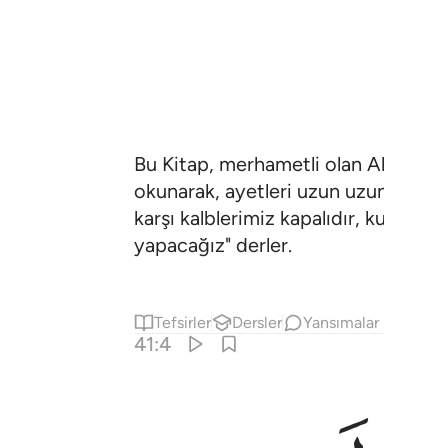
Bu Kitap, merhametli olan Allah katı
okunarak, ayetleri uzun uzun açıklan
karşı kalblerimiz kapalıdır, kulaklar
yapacağız" derler.
Tefsirler
Dersler
Yansımalar
41:4