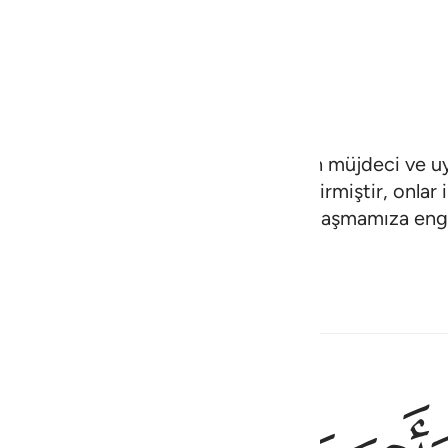
ndan indirilmedir; bilen bir millet için müjdeci ve
mıştır. Ama insanların çoğu yüz çevirmiştir, onlar i
ımızda ağırlık, bizimle senin aranda anlaşmamıza enge
َ ٤