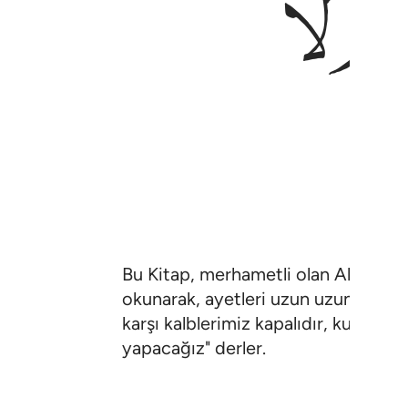
ﱕ
Bu Kitap, merhametli olan Allah katı
okunarak, ayetleri uzun uzun açıklan
karşı kalblerimiz kapalıdır, kulaklar
yapacağız" derler.