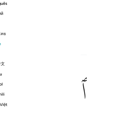
guês
ий
ไทย
e
中文
u
ﱆ
ﱇ
ol
ili
Việt