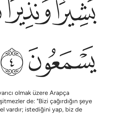
ﱐ
ﱑ
ﱒ
ﱖ
ﱗ
 uyarıcı olmak üzere Arapça
şitmezler de: "Bizi çağırdığın şeye
l vardır; istediğini yap, biz de