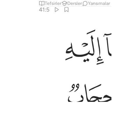
Tefsirler
Dersler
Yansımalar
41:5
ﱞ
ﱥ