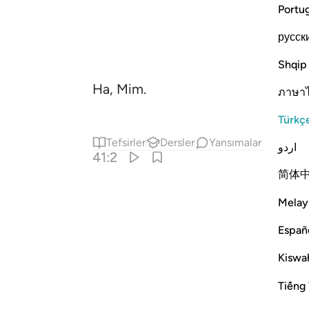
Portu
русск
Shqip
Ha, Mim.
ภาษา
Türkç
Tefsirler
Dersler
Yansımalar
اردو
41:2
简体
Melay
Españ
Kiswah
Tiếng 