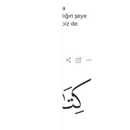
 uyarıcı olmak üzere Arapça
şitmezler de: "Bizi çağırdığın şeye
l vardır; istediğini yap, biz de
ﱈ
ﱉ
كتاب فصلت اياته قرانا عربيا لقوم يعلمون ٣
كِتَـٰبٌۭ فُصِّلَتْ ءَايَـٰتُهُۥ قُرْءَانًا عَرَبِيًّۭا لِّقَوْمٍۢ يَ