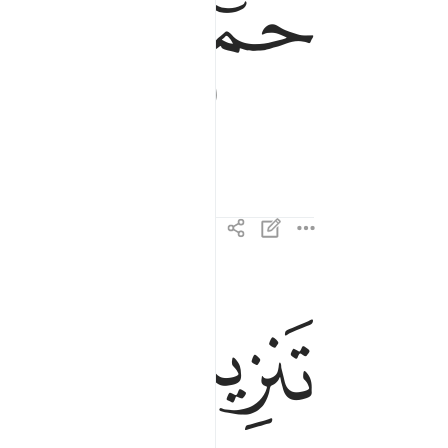
ﱁ
ﱂ
ﱃ
ﱄ
ﱅ
تنزيل من الرحمان الرحيم ٢
تَنزِيلٌۭ مِّنَ ٱلرَّحْمَـٰنِ ٱلرَّحِيمِ ٢