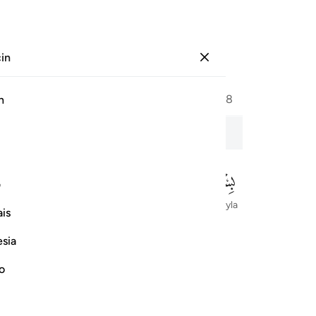
çin
Giriş yap
Sayfa
477
Cüz
24
/
Hizb
48
h
let
ف
Rahman ve Rahim olan Allah'ın adıyla
is
esia
no