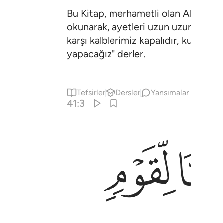
Bu Kitap, merhametli olan Allah katı
okunarak, ayetleri uzun uzun açıklan
karşı kalblerimiz kapalıdır, kulaklar
yapacağız" derler.
Tefsirler
Dersler
Yansımalar
41:3
ﱍ