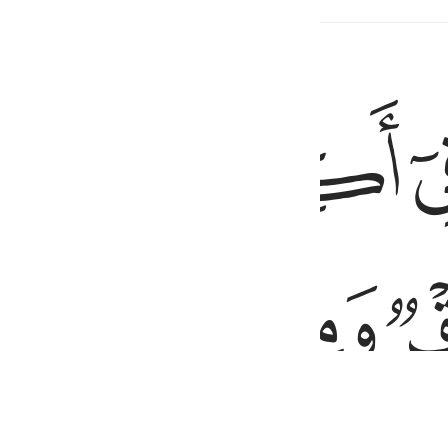
ﱛ
ﱜ
ﱝ
قر ومن بيننا وبينك حجاب فاعمل اننا عاملون ٥
َاذَانِنَا وَقْرٌۭ وَمِنۢ بَيْنِنَا وَبَيْنِكَ حِجَابٌۭ فَٱعْمَلْ إِنَّنَا عَـٰمِلُونَ ٥
ﱢ
ﱣ
ﱤ