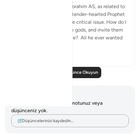
When we study the life of Ibrahim AS, as related to
us by Allah SWT, we find a tender-hearted Prophet
who is concerned about one critical issue. How do I
get people to abandon false gods, and invite them
to the worship of Allah alone? All he ever wanted
was f...
Daha fazla gör
24
5
Daha Fazla Düşünce Okuyun
Notlar ve Düşünceler
Bu ayetle ilgili herhangi bir notunuz veya
düşünceniz yok.
Düşüncelerinizi kaydedin…