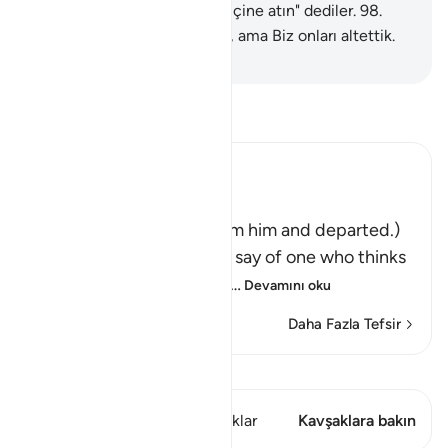
yapın da onu oradan ateşin içine atın" dediler.
98
.
Ona düzen kurmak istediler, ama Biz onları altettik.
-
Turkish Translation(Diyanet)
Tefsir okuyun.
Ibn Kathir (Abridged)
فَتَوَلَّوْاْ عَنْهُ مُدْبِرِينَ
(So they turned away from him and departed.)
Qatadah said, "The Arabs say of one who thinks
deeply that he is looking
…
Devamını oku
Daha Fazla Tefsir
Kıraat'ı görüntüle
Bu ayette şunlar var: 1 Kavşaklar
Kavşaklara bakın