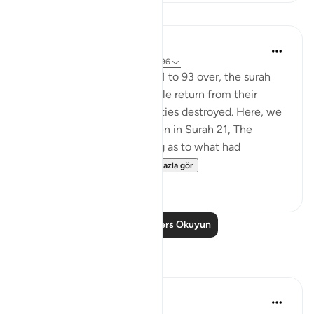
Dersler
In the Shade of the Quran
31 hafta önce
·
referans
ayet 37:94-96
With this scene in Verses 91 to 93 over, the surah
paints a new one. The people return from their
festivities and see their deities destroyed. Here, we
do not have the details given in Surah 21, The
Prophets, about their asking as to what had
happened and dete...
Daha fazla gör
0
0
Daha Fazla Ders Okuyun
Yansımalar
Hammad Fahim
geçen yıl
·
referans
ayet 37:84-99