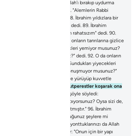
kulluk ediyorsunuz?"
86
.
"Allah'ı bırakıp uydurma
tanrılar mı istiyorsunuz?"
87
.
"Alemlerin Rabbi
hakkındaki sanınız nedir?"
88
.
İbrahim yıldızlara bir
göz attı ve "Ben rahatsızım" dedi.
89
.
İbrahim
yıldızlara bir göz attı ve "Ben rahatsızım" dedi.
90
.
Onu bırakıp gittiler.
91
.
O da onların tanrılarına gizlice
yönelip: "Sundukları yiyecekleri yemiyor musunuz?
Ne o, konuşmuyor musunuz?" dedi.
92
.
O da onların
tanrılarına gizlice yönelip: "Sundukları yiyecekleri
yemiyor musunuz? Ne o, konuşmuyor musunuz?"
dedi.
93
.
Sonunda, üzerlerine yürüyüp kuvvetle
vurdu.
94
.
Bunun üzerine putperestler koşarak ona
geldiler.
95
.
İbrahim onlara şöyle söyledi:
"Yonttuğunuz şeylere mi tapıyorsunuz? Oysa sizi de,
yonttuklarınızı da Allah yaratmıştır."
96
.
İbrahim
onlara şöyle söyledi: "Yonttuğunuz şeylere mi
tapıyorsunuz? Oysa sizi de, yonttuklarınızı da Allah
yaratmıştır."
97
.
Putperestler: "Onun için bir yapı