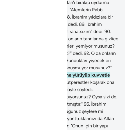
kulluk ediyorsunuz?"
86
.
"Allah'ı bırakıp uydurma
tanrılar mı istiyorsunuz?"
87
.
"Alemlerin Rabbi
hakkındaki sanınız nedir?"
88
.
İbrahim yıldızlara bir
göz attı ve "Ben rahatsızım" dedi.
89
.
İbrahim
yıldızlara bir göz attı ve "Ben rahatsızım" dedi.
90
.
Onu bırakıp gittiler.
91
.
O da onların tanrılarına gizlice
yönelip: "Sundukları yiyecekleri yemiyor musunuz?
Ne o, konuşmuyor musunuz?" dedi.
92
.
O da onların
tanrılarına gizlice yönelip: "Sundukları yiyecekleri
yemiyor musunuz? Ne o, konuşmuyor musunuz?"
dedi.
93
.
Sonunda, üzerlerine yürüyüp kuvvetle
vurdu.
94
.
Bunun üzerine putperestler koşarak ona
geldiler.
95
.
İbrahim onlara şöyle söyledi:
"Yonttuğunuz şeylere mi tapıyorsunuz? Oysa sizi de,
yonttuklarınızı da Allah yaratmıştır."
96
.
İbrahim
onlara şöyle söyledi: "Yonttuğunuz şeylere mi
tapıyorsunuz? Oysa sizi de, yonttuklarınızı da Allah
yaratmıştır."
97
.
Putperestler: "Onun için bir yapı