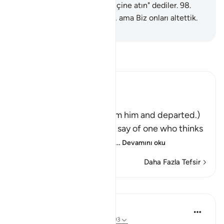
yapın da onu oradan ateşin içine atın" dediler.
98
.
Ona düzen kurmak istediler, ama Biz onları altettik.
-
Turkish Translation(Diyanet)
Tefsir okuyun.
Ibn Kathir (Abridged)
فَتَوَلَّوْاْ عَنْهُ مُدْبِرِينَ
(So they turned away from him and departed.)
Qatadah said, "The Arabs say of one who thinks
deeply that he is looking
…
Devamını oku
Daha Fazla Tefsir
Dersler
In the Shade of the Quran
31 hafta önce
·
referans
ayet 37:91-93