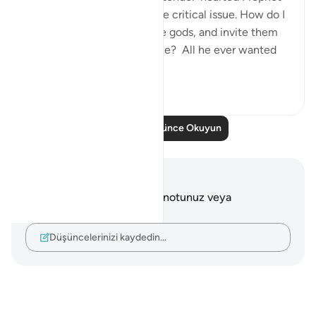
who is concerned about one critical issue. How do I
get people to abandon false gods, and invite them
to the worship of Allah alone? All he ever wanted
was f...
Daha fazla gör
24
5
Daha Fazla Düşünce Okuyun
Notlar ve Düşünceler
Bu ayetle ilgili herhangi bir notunuz veya
düşünceniz yok.
Düşüncelerinizi kaydedin…