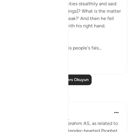
He then approached the deities stealthily and said:
'Will you not eat [your offerings]? What is the matter
with you that you do not speak?' And then he fell
upon them, smiting them with his right hand.
(Verses 91-93)
Abraham went straight to his people's fals...
Daha fazla gör
0
0
Daha Fazla Ders Okuyun
Yansımalar
Hammad Fahim
geçen yıl
·
referans
ayet 37:84-99
When we study the life of Ibrahim AS, as related to
us by Allah SWT, we find a tender-hearted Prophet