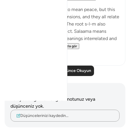
Yayınlanan
The 99 Names of Allah
We all understand 'salaam' to mean peace, but this
word has a number of dimensions, and they all relate
to God's Name as-Salaam. The root s-l-m also
means to be free from defect. Salaama means
safety. So how are these meanings interrelated and
how does that ma...
Daha fazla gör
0
0
Daha Fazla Düşünce Okuyun
Notlar ve Düşünceler
Bu ayetle ilgili herhangi bir notunuz veya
düşünceniz yok.
Düşüncelerinizi kaydedin…