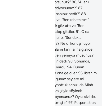
demişti: "Nelere kulluk ediyorsunuz?"
86
.
"Allah'ı
bırakıp uydurma tanrılar mı istiyorsunuz?"
87
.
"Alemlerin Rabbi hakkındaki sanınız nedir?"
88
.
İbrahim yıldızlara bir göz attı ve "Ben rahatsızım"
dedi.
89
.
İbrahim yıldızlara bir göz attı ve "Ben
rahatsızım" dedi.
90
.
Onu bırakıp gittiler.
91
.
O da
onların tanrılarına gizlice yönelip: "Sundukları
yiyecekleri yemiyor musunuz? Ne o, konuşmuyor
musunuz?" dedi.
92
.
O da onların tanrılarına gizlice
yönelip: "Sundukları yiyecekleri yemiyor musunuz?
Ne o, konuşmuyor musunuz?" dedi.
93
.
Sonunda,
üzerlerine yürüyüp kuvvetle vurdu.
94
.
Bunun
üzerine putperestler koşarak ona geldiler.
95
.
İbrahim
onlara şöyle söyledi: "Yonttuğunuz şeylere mi
tapıyorsunuz? Oysa sizi de, yonttuklarınızı da Allah
yaratmıştır."
96
.
İbrahim onlara şöyle söyledi:
"Yonttuğunuz şeylere mi tapıyorsunuz? Oysa sizi de,
yonttuklarınızı da Allah yaratmıştır."
97
.
Putperestler: