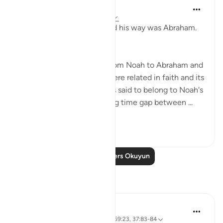
In the Shade of the Quran
31 hafta önce
·
referans
ayet 37:83
Among those who followed his way was Abraham.
(Verses 83)
The story opens, moving from Noah to Abraham and
making it clear that they were related in faith and its
advocacy. Thus, Abraham is said to belong to Noah's
community despite the long time gap between ...
Daha fazla gör
0
0
Daha Fazla Ders Okuyun
Yansımalar
J Yousef
8 yıl önce
·
referans
ayet 26:88-89, 59:23, 37:83-84