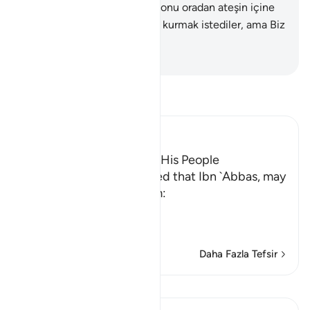
"Onun için bir yapı yapın da onu oradan ateşin içine
atın" dediler.
98
.
Ona düzen kurmak istediler, ama Biz
onları altettik.
-
Turkish Translation(Diyanet)
Tefsir okuyun.
Ibn Kathir (Abridged)
The Story of Ibrahim and His People
`Ali bin Abi Talhah reported that Ibn `Abbas, may
Allah be pleased with him:
وَإِنَّ مِن شِيعَتِهِ لإِبْرَهِيمَ
(And
…
Devamını oku
Daha Fazla Tefsir
Dersler