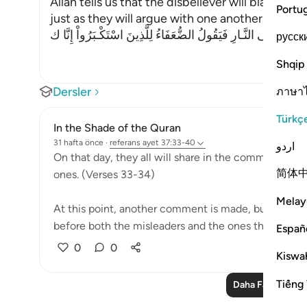
Allah tells us that the disbeliever will blame on
Portu
just as they will argue with one another in the le
َحَآجُّونَ فِى النَّـارِ فَيَقُولُ الضُّعَفَاءُ لِلَّذِينَ اسْتَكْـبَرُواْ إِنَّا ك
русск
Shqip
Dersler
ภาษา
Türkç
In the Shade of the Quran
31 hafta önce
·
referans
ayet 37:33-40
اردو
On that day, they all will share in the common suffer
简体
ones. (Verses 33-34)
Melay
At this point, another comment is made, but this t
before both the misleaders and the ones they led as.
Españ
0
0
Kiswah
Tiếng 
Daha Fazla Ders