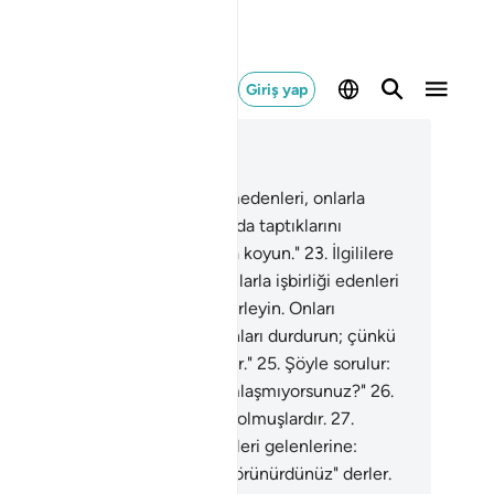
Giriş yap
ğlam içinde okuyun
üm 37, Sayfa 447, Juz 23
.
İlgililere şöyle emredilir: "Zulmedenleri, onlarla
irliği edenleri ve Allah'ı bırakıp da taptıklarını
rleyin. Onları cehennem yoluna koyun."
23
.
İlgililere
le emredilir: "Zulmedenleri, onlarla işbirliği edenleri
Allah'ı bırakıp da taptıklarını derleyin. Onları
hennem yoluna koyun."
24
.
"Onları durdurun; çünkü
dilerinden daha da sorulacaktır."
25
.
Şöyle sorulur:
ze ne oldu ki birbirinizle yardımlaşmıyorsunuz?"
26
.
ır; bugün onların hepsi teslim olmuşlardır.
27
.
birlerine dönüp soruşurlar.
28
.
İleri gelenlerine:
oğrusu siz bize sureti hakdan görünürdünüz" derler.