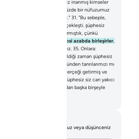
.
Onlar da şöyle derler: "Hayır; siz inanmış kimseler
ildiniz."
30
.
"Bizim sizin üstünüzde bir nüfuzumuz
tu. Bilakis, azmış bir millettiniz."
31
.
"Bu sebeple,
bbimizin sözü aleyhimizde gerçekleşti. şüphesiz
bı tadacağız."
32
.
"Sizi biz azdırmıştık, çünkü
ndimiz azgındık".
33
.
O gün hepsi azabda birleşirler.
.
Doğrusu suçlulara böyle yaparız.
35
.
Onlara:
lah'tan başka tanrı yoktur" denildiği zaman şüphesiz
üklenirler.
36
.
"Deli bir şair yüzünden tanrılarımızı mı
akalım?" derlerdi.
37
.
Hayır; o, gerçeği getirmiş ve
ygamberleri doğrulamıştı.
38
.
Şüphesiz siz can yakıcı
bı tadacaksınız.
39
.
Yaptığınızdan başka birşeyle
zalanmayacaksınız.
rkish Translation(Diyanet)
tlar ve Düşünceler
 ayetle ilgili herhangi bir notunuz veya düşünceniz
k.