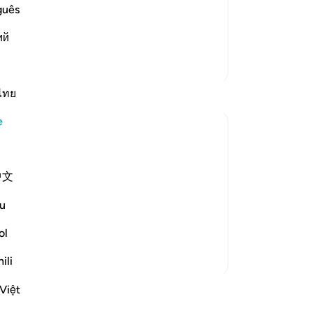
e another in the arena of Resurrection,
29
guês
vels of Hell:
değ
وَإِذْ يَت
…
ий
Devamını oku
yok
Ra
Daha Fazla Tefsir
aza
ke
ไทย
34
e
"Al
büy
ing. Thus shall We deal with all the guilty
bır
中文
pe
aza
u
ime it sounds like a sentence announced
ce
..
-
Tu
Daha fazla gör
ol
ili
No
Bu
Việt
 Okuyun
yo