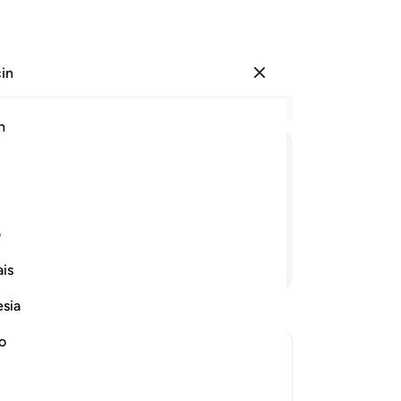
çin
Giriş yap
Ba
h
Böl
22
ﱷ
ﱸ
ﱹ
ﱺ
ﱻ
ﱼ
işb
de
şöy
ف
ve 
Devamını Okuyun
is
ce
ken
esia
"Si
Hay
no
Bir
rrection
"D