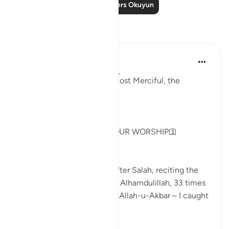
Daha Fazla Ders Okuyun
Yansımalar
Khadejah Mehmood
2 yıl önce
·
referans
ayet 51:57-58
In the Name of Allah, the Most Merciful, the
Especially Merciful.
GOD IS NOT IN NEED OF OUR WORSHIP🛐
As I sat on my prayer mat after Salah, reciting the
Sunnah tasbeeh – 33 times Alhamdulillah, 33 times
SubhanAllah, and 44 times Allah-u-Akbar – I caught
m...
Daha fazla gör
13
3