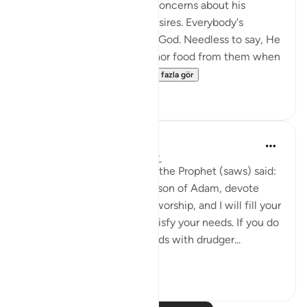
letting man overcome his concerns about his
livelihood and his selfish desires. Everybody's
livelihood is guaranteed by God. Needless to say, He
needs neither sustenance nor food from them when
He asks them to spe...
Daha fazla gör
2
0
Prophetic Commentary
8 yıl önce
·
referans
ayet 51:56-58
Abu Hurayrah narrates that the Prophet (saws) said:
'Allah, the Exalted, says: ‘O son of Adam, devote
yourself exclusively to my worship, and I will fill your
chest with richness and satisfy your needs. If you do
not do so, I will fill your hands with drudger...
Daha fazla gör
3
0