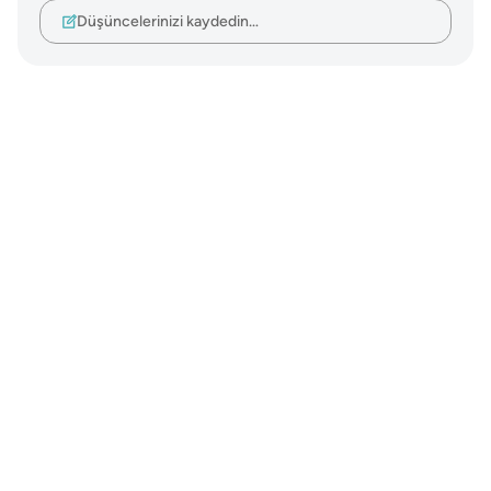
Düşüncelerinizi kaydedin…
Notes
placeholders
close