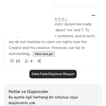
Sundas Ejaz
6 yıl önce
·
referans
ayet 51:56-58, 89:15-16
The fast-paced and materialistic dunya has made
people self-centred. It is all about 'me' and 'I'. To
clarify, we want the best for ourselves, and as such,
we do not hesitate to claim our rights over the
Creator and His creation. However, we fail to
acknowledg...
Daha fazla gör
23
4
Daha Fazla Düşünce Okuyun
Notlar ve Düşünceler
Bu ayetle ilgili herhangi bir notunuz veya
düşünceniz yok.