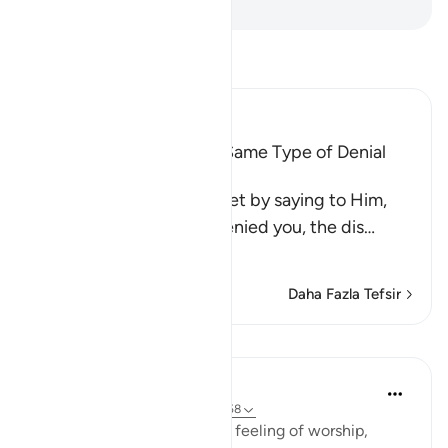
-
Turkish Translation(Diyanet)
Tefsir okuyun.
Ibn Kathir (Abridged)
All Messengers met the Same Type of Denial
from Their Nations
Allah comforts His Prophet by saying to Him,
`just as these idolators denied you, the dis
…
Devamını oku
Daha Fazla Tefsir
Dersler
In the Shade of the Quran
31 hafta önce
·
referans
ayet 51:57-58
The Qur'an strengthens the feeling of worship,