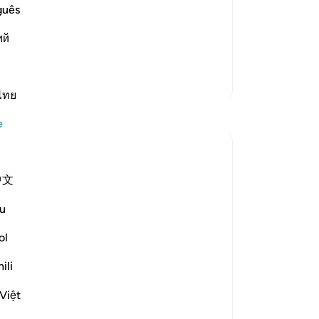
git
guês
rm Statement. Allah says,
kı
ий
sal
e make the word "Kalla"
…
Devamını oku
yaz
ols
Daha Fazla Tefsir
bır
ไทย
Yansımalar
de
e
onu
yar
Kulsum Maniar
gü
4 hafta önce
·
referans
ayet 75:37-40
中文
بسم الله الرحمن الرحيم
-
Tu
u
سبحان الله. سبحان الله. سبحان الله.
No
ol
Bu
Just looked at this ayah, then looked at it
yo
ili
again.
Việt
I was in a moment of self criticism.