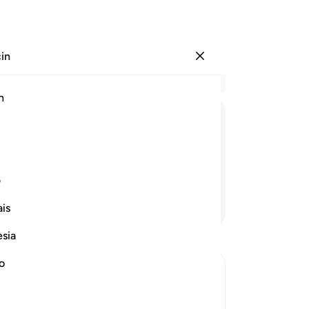
çin
Giriş yap
Ba
h
Böl
26
ﲣ
ﲤ
ﲥ
ﲦ
ﲧ
ﲨ
da
Di
yetmez mi? Elbette yeter.
da
ف
Art
Devamını Okuyun
is
bir
O,
esia
yal
ke
no
do
h Informs of the Condition at the Time
çev