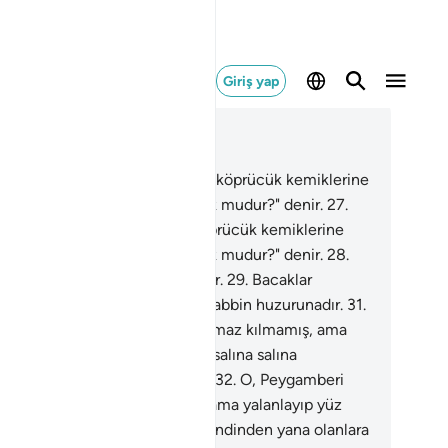
Giriş yap
ğlam içinde okuyun
üm 75, Sayfa 578, Juz 29
.
Dikkat edin; can boğaza gelip köprücük kemiklerine
yandığı zaman: "Çare bulan yok mudur?" denir.
27
.
kkat edin; can boğaza gelip köprücük kemiklerine
yandığı zaman: "Çare bulan yok mudur?" denir.
28
.
ık ayrılık vaktinin geldiğini sanır.
29
.
Bacaklar
birine dolaşır.
30
.
O gün sevk Rabbin huzurunadır.
31
.
 Peygamberi doğrulamamış, namaz kılmamış, ama
anlayıp yüz çevirmiş, sonra da salına salına
ndinden yana olanlara gitmişti.
32
.
O, Peygamberi
ğrulamamış, namaz kılmamış, ama yalanlayıp yüz
irmiş, sonra da salına salına kendinden yana olanlara