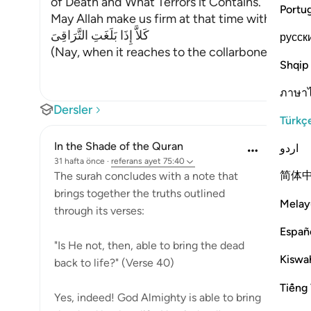
of Death and What Terrors it Contains.
Portu
May Allah make us firm at that time with the Fi
كَلاَّ إِذَا بَلَغَتِ التَّرَاقِىَ
русск
(Nay, when it reaches to the collarbones.) If w
Shqip
ภาษา
Dersler
Türkç
In the Shade of the Quran
اردو
31 hafta önce
·
referans
ayet 75:40
简体
The surah concludes with a note that
brings together the truths outlined
Melay
through its verses:
Españ
"Is He not, then, able to bring the dead
Kiswah
back to life?" (Verse 40)
Tiếng 
Yes, indeed! God Almighty is able to bring