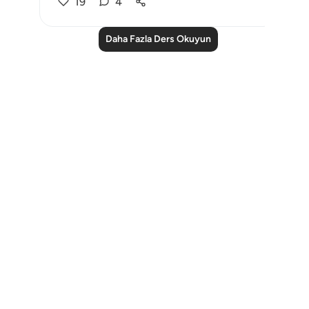
19
4
Daha Fazla Ders Okuyun
Notes
placeholders
close