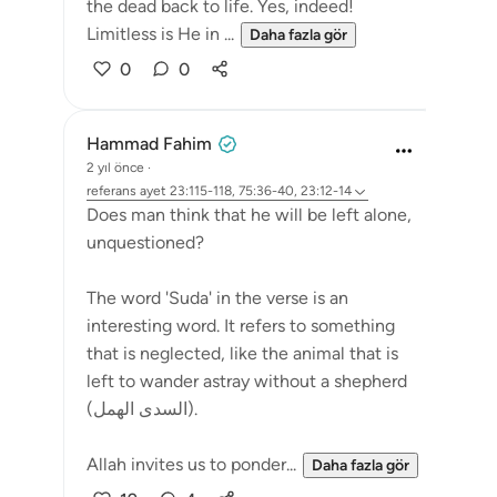
the dead back to life. Yes, indeed!
Limitless is He in ...
Daha fazla gör
0
0
Hammad Fahim
2 yıl önce
·
referans
ayet 23:115-118, 75:36-40, 23:12-14
Does man think that he will be left alone,
unquestioned?
The word 'Suda' in the verse is an
interesting word. It refers to something
that is neglected, like the animal that is
left to wander astray without a shepherd
(السدى الهمل).
Allah invites us to ponder...
Daha fazla gör