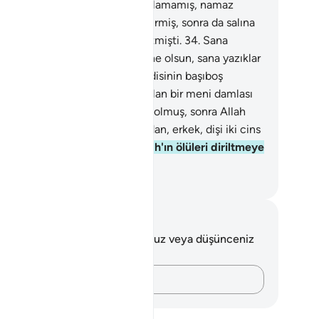
mişti.
33
.
O, Peygamberi doğrulamamış, namaz
lmamış, ama yalanlayıp yüz çevirmiş, sonra da salına
ına kendinden yana olanlara gitmişti.
34
.
Sana
ıklar olsun, yazıklar!
35
.
Daha ne olsun, sana yazıklar
un, yazıklar!
36
.
İnsanoğlu kendisinin başıboş
akılacağını mı sanır?
37
.
O, katılan bir meni damlası
ğil miydi?
38
.
Sonra kan pıhtısı olmuş, sonra Allah
 yaratıp şekil vermişti.
39
.
Ondan, erkek, dişi iki cins
atmıştı.
40
.
Bunları yapan Allah'ın ölüleri diriltmeye
cü yetmez mi? Elbette yeter.
rkish Translation(Diyanet)
tlar ve Düşünceler
 ayetle ilgili herhangi bir notunuz veya düşünceniz
k.
Düşüncelerinizi kaydedin…