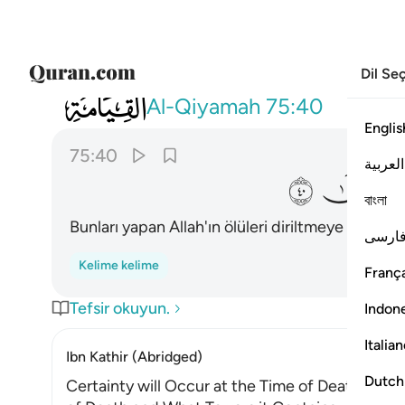
Dil Se
075
اليس ذالك بقادر على ان يحيي الموتى ٤٠
Al-Qiyamah
75:40
Englis
75:40
العربية
ﲩ
ﲪ
বাংলা
Bunları yapan Allah'ın ölüleri diriltmeye gücü 
ارسی
Kelime kelime
França
Tefsir okuyun.
Indon
Italia
Ibn Kathir (Abridged)
Dutch
Certainty will Occur at the Time of Death. Alla