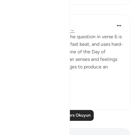
Dersler
In the Shade of the Quran
31 hafta önce
·
referans
ayet 75:7-15
The answer that comes to the question in verse 6 is
swift, decisive, maintains a fast beat, and uses hard-
hitting words. It draws a scene of the Day of
Resurrection in which human senses and feelings
combine with celestial images to produce an
awesome effect:
...
Daha fazla gör
0
0
Daha Fazla Ders Okuyun