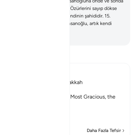
varıp durursun.
13
.
O gün, insanoğluna önde ve sonda
yaptığı ne varsa bildirilir.
14
.
Özürlerini sayıp dökse
de, insanoğlu, artık kendi kendinin şahididir.
15
.
Özürlerini sayıp dökse de, insanoğlu, artık kendi
kendinin şahididir.
-
Turkish Translation(Diyanet)
Tefsir okuyun.
Ibn Kathir (Abridged)
Which was revealed in Makkah
بِسْمِ اللَّهِ الرَّحْمَـنِ الرَّحِيمِ
In the Name of Allah, the Most Gracious, the
Most Merciful.
The Oath about the Final
…
Devamını oku
Daha Fazla Tefsir