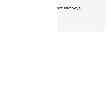
Notlar ve Düşünceler
Bu ayetle ilgili herhangi bir notunuz veya
düşünceniz yok.
Düşüncelerinizi kaydedin…
Notes
placeholders
close