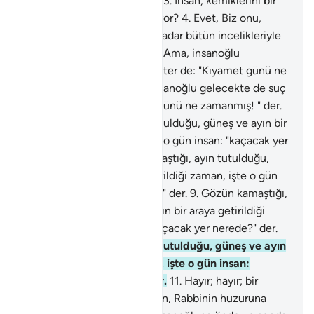
çeken nefse yemin ederim.
3
.
İnsan, kemiklerini bir
araya toplayamayız mı sanıyor?
4
.
Evet, Biz onu,
parmak uçlarına varıncaya kadar bütün incelikleriyle
yeniden yapmaya kadiriz.
5
.
Ama, insanoğlu
gelecekte de suç işlemek ister de: "Kıyamet günü ne
zamanmış! " der.
6
.
Ama, insanoğlu gelecekte de suç
işlemek ister de: "Kıyamet günü ne zamanmış! " der.
7
.
Gözün kamaştığı, ayın tutulduğu, güneş ve ayın bir
araya getirildiği zaman, işte o gün insan: "kaçacak yer
nerede?" der.
8
.
Gözün kamaştığı, ayın tutulduğu,
güneş ve ayın bir araya getirildiği zaman, işte o gün
insan: "kaçacak yer nerede?" der.
9
.
Gözün kamaştığı,
ayın tutulduğu, güneş ve ayın bir araya getirildiği
zaman, işte o gün insan: "kaçacak yer nerede?" der.
10
.
Gözün kamaştığı, ayın tutulduğu, güneş ve ayın
bir araya getirildiği zaman, işte o gün insan:
"kaçacak yer nerede?" der.
11
.
Hayır; hayır; bir
sığınak yoktur.
12
.
O gün, sen, Rabbinin huzuruna