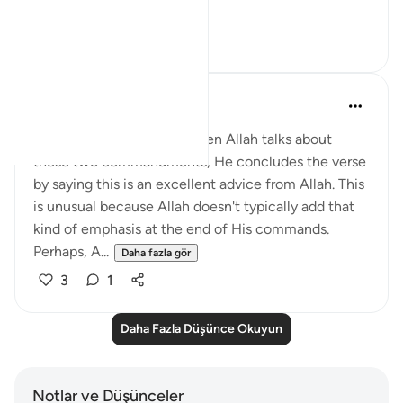
Daha fazla gör
7
2
QuranicQuest -
2 yıl önce
·
referans
ayet 4:58
I find it fascinating that when Allah talks about
these two commandments, He concludes the verse
by saying this is an excellent advice from Allah. This
is unusual because Allah doesn't typically add that
kind of emphasis at the end of His commands.
Perhaps, A...
Daha fazla gör
3
1
Daha Fazla Düşünce Okuyun
Notlar ve Düşünceler