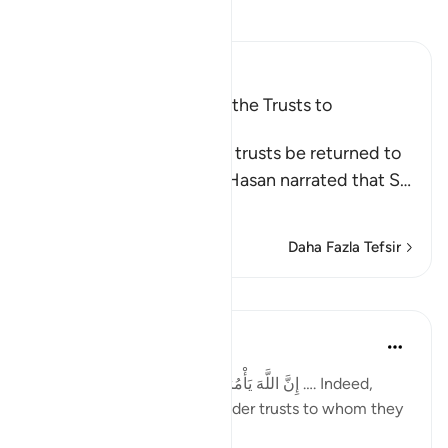
Tefsir okuyun.
Ibn Kathir (Abridged)
The Command to Return the Trusts to
Whomever They Are Due
Allah commands that the trusts be returned to
their rightful owners. Al-Hasan narrated that S
…
Devamını oku
Daha Fazla Tefsir
Dersler
Taimiyyah Zubair
4 yıl önce
·
referans
ayet 4:58
إِنَّ اللَّهَ يَأْمُرُكُمْ أَن تُؤَدُّوا الْأَمَانَاتِ إِلَىٰ أَهْلِهَا …. Indeed,
Allah commands you to render trusts to whom they
are due…