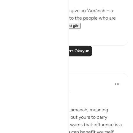
Meaning, when you have to give an ’Amānah – a
responsibility – then give it to the people who are
worthy of it; peop...
Daha fazla gör
20
1
Daha Fazla Ders Okuyun
Yansımalar
Suleiman Hani
21 hafta önce
·
referans
ayet 4:58
Power as Trust and Justice
Allah frames authority as an amanah, meaning
power is not yours to enjoy, but yours to carry
without betrayal. This verse warns that influence is a
moral test: the moment you can benefit yourself,