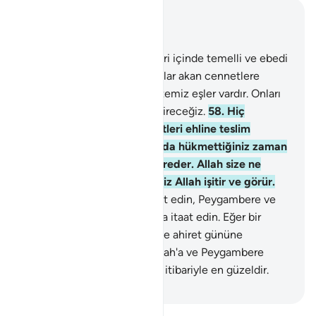
Bağlam içinde okuyun
Bölüm 4, Sayfa 87, Juz 5
57
.
İnanıp yararlı iş işleyenleri içinde temelli ve ebedi
kalacakları, içlerinden ırmaklar akan cennetlere
koyacağız. Onlara orada tertemiz eşler vardır. Onları
en koyu gölgeliklere yerleştireceğiz.
58
.
Hiç
şüphesiz Allah size, emanetleri ehline teslim
etmenizi ve insanlar arasında hükmettiğiniz zaman
adaletle hükmetmenizi emreder. Allah size ne
güzel öğüt veriyor. Şüphesiz Allah işitir ve görür.
59
.
Ey İnananlar! Allah'a itaat edin, Peygambere ve
sizden buyruk sahibi olanlara itaat edin. Eğer bir
şeyde çekişirseniz, Allah'a ve ahiret gününe
inanmışsanız onun halini Allah'a ve Peygambere
bırakın. Bu, hayırlı ve netice itibariyle en güzeldir.
-
Turkish Translation(Diyanet)