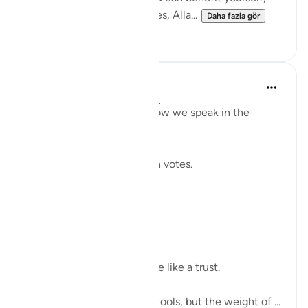
exclude others, or bend rules, Alla...
Daha fazla gör
23
2
Shahid Rao
21 hafta önce
·
referans
ayet 4:58
Sometimes I think about how we speak in the
modern world.
We raise our voices through votes.
A small mark on paper.
A quiet click on a screen.
We call it a right.
But sometimes it feels more like a trust.
The world has changed its tools, but the weight of ...