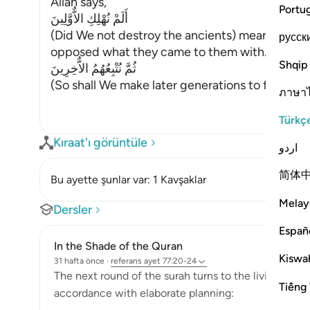
Allah says,
Portu
أَلَمْ نُهْلِكِ الاٌّوَّلِينَ
(Did We not destroy the ancients) meaning, t
русск
opposed what they came to them with.
Shqip
ثُمَّ نُتْبِعُهُمُ الاٌّخِرِينَ
(So shall We make later generations to foll
…
Deva
ภาษา
Türkç
Kıraat'ı görüntüle
اردو
简体
Bu ayette şunlar var: 1 Kavşaklar
Melay
Dersler
Españ
In the Shade of the Quran
Kiswah
31 hafta önce
·
referans
ayet 77:20-24
The next round of the surah turns to the living and h
Tiếng 
accordance with elaborate planning: