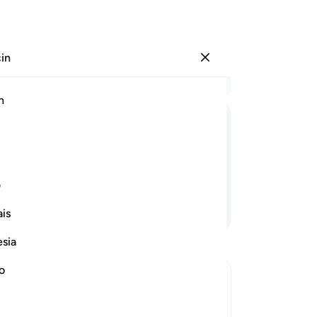
çin
Giriş yap
Ba
h
Böl
16
ﱐ
ﱑ
ﱒ
ﱓ
onl
son
z!
19
ف
bay
Devamını Okuyun
is
sa
sud
esia
ye
bel
no
23
ions of Allah's Power
24