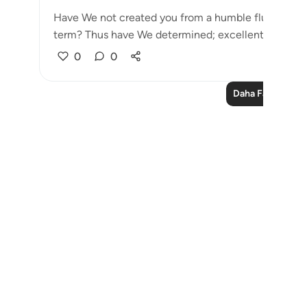
Have We not created you from a humble fluid, placin
term? Thus have We determined; excellent ...
Daha 
0
0
Daha Fazla Ders
Notes
placeholders
close