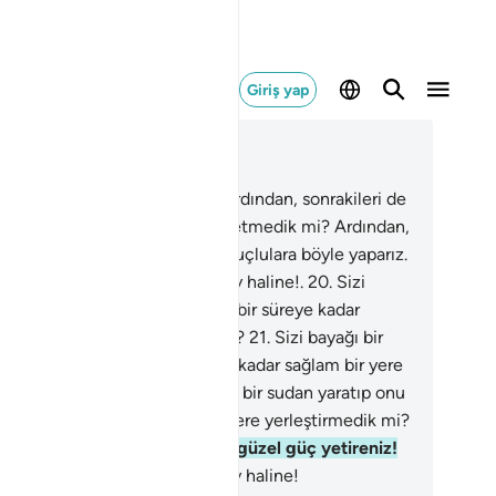
Giriş yap
ğlam içinde okuyun
üm 77, Sayfa 581, Juz 29
.
Öncekileri yok etmedik mi? Ardından, sonrakileri de
ara katarız.
17
.
Öncekileri yok etmedik mi? Ardından,
rakileri de onlara katarız.
18
.
Suçlulara böyle yaparız.
.
O gün, yalanlamış olanların vay haline!.
20
.
Sizi
ağı bir sudan yaratıp onu belli bir süreye kadar
ğlam bir yere yerleştirmedik mi?
21
.
Sizi bayağı bir
an yaratıp onu belli bir süreye kadar sağlam bir yere
rleştirmedik mi?
22
.
Sizi bayağı bir sudan yaratıp onu
li bir süreye kadar sağlam bir yere yerleştirmedik mi?
.
Buna gücümüz yeter; Biz ne güzel güç yetireniz!
.
O gün yalanlamış olanların vay haline!