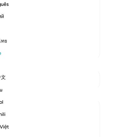
-
Tu
guês
hose who rejected the Messengers and
ий
No
Bu
yo
mını oku
ไทย
Daha Fazla Tefsir
e
中文
Kavşaklara bakın
u
ol
ili
ow they are brought into life, in
Việt