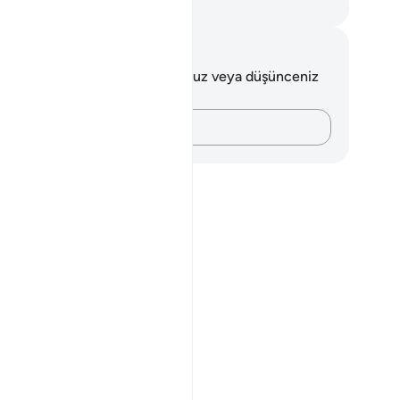
rkish Translation(Diyanet)
tlar ve Düşünceler
 ayetle ilgili herhangi bir notunuz veya düşünceniz
k.
Düşüncelerinizi kaydedin…