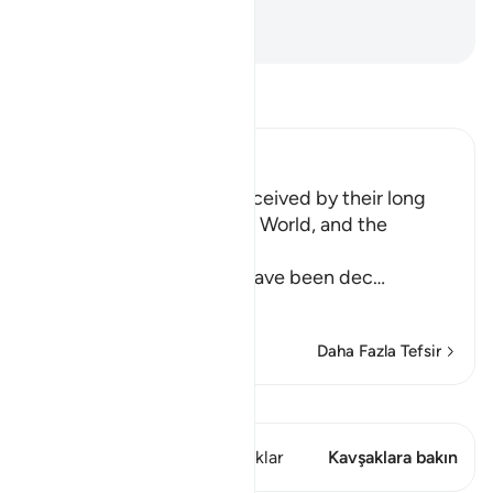
yeteriz.
-
Turkish Translation(Diyanet)
Tefsir okuyun.
Ibn Kathir (Abridged)
How the Idolators are deceived by their long
and luxurious Lives in this World, and the
Explanation of the Truth
Allah explains that they have been dec
…
Devamını oku
Daha Fazla Tefsir
Kıraat'ı görüntüle
Bu ayette şunlar var: 1 Kavşaklar
Kavşaklara bakın