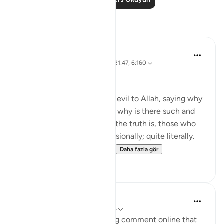
Yansımalar
Shafowan W. Mahmood
31 hafta önce
·
referans
ayet 2:281, 21:47, 6:160
NONE WILL BE WRONGED
Many disbelievers attribute evil to Allah, saying why
did so and so suffer such or why is there such and
such a natural disaster. But the truth is, those who
disbelieve think one-dimensionally; quite literally.
For many, there is no life ...
Daha fazla gör
4
0
A Siddiqui
6 yıl önce
·
referans
ayet 21:47, 31:16
Yesterday, I read an amazing comment online that