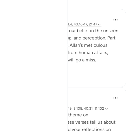
Dersler
Hammad Fahim
2 yıl önce
·
referans
ayet 40:46-50, 1:4, 40:16-17, 21:47
A central part of our faith Is our belief in the unseen.
It is a realm beyond our grasp, and perception. Part
of our Iman in the unseen is Allah’s meticulous
judgement, where nothing from human affairs,
rights, liabilities or rewards will go a miss.
Everything...
Daha fazla gör
18
0
Hammad Fahim
2 yıl önce
·
referans
ayet 14:42, 21:47, 40:17, 18:49, 3:108, 40:31, 11:102
As we explore this month's theme on
#DivineJustice
, what do these verses tell us about
Justice? I would love to read your reflections on