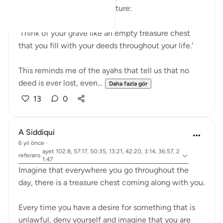
someone had heard in a lecture:
'Think of your grave like an empty treasure chest
that you fill with your deeds throughout your life.'
This reminds me of the ayahs that tell us that no
deed is ever lost, even...
Daha fazla gör
13
0
A Siddiqui
6 yıl önce
·
ayet 102:8, 57:17, 50:35, 13:21, 42:20, 3:14, 36:57, 2
referans
1:47
Imagine that everywhere you go throughout the
day, there is a treasure chest coming along with you.
Every time you have a desire for something that is
unlawful, deny yourself and imagine that you are