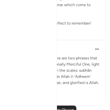
these verses or any other verse which come to
mind.
Remember to reflect and reflect to remember!
19
0
Prophetic Commentary
8 yıl önce
·
referans
ayet 21:47
Abu Hurayrah narrates: 'There are two phrases that
are beloved to the Exceptionally Merciful One, light
on the tongue, but heavy on the scales: subhân
Allahi wabihamdi and subhân Allah il-‘Adheem'
(glroified is Allah in His praise, and glorified is Allah,
the ...
Daha fazla gör
0
0
Daha Fazla Ders Okuyun