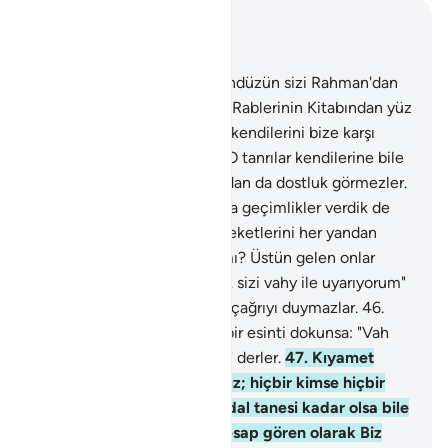
Bağlam içinde okuyun
Bölüm 21, Sayfa 326, Juz 17
42
.
De ki: "Geceleyin ve gündüzün sizi Rahman'dan
kim koruyabilir?" Ama onlar Rablerinin Kitabından yüz
çevirmektedirler.
43
.
Yoksa kendilerini bize karşı
savunacak tanrıları mı var? O tanrılar kendilerine bile
yardım edemezler. Katımızdan da dostluk görmezler.
44
.
Biz bunlara ve babalarına geçimlikler verdik de
ömürleri uzadı; şimdi memleketlerini her yandan
eksilttiğimizi görmüyorlar mı? Üstün gelen onlar
mıdır?
45
.
De ki: "Ben ancak sizi vahy ile uyarıyorum"
Uyarıldıkları zaman, sağırlar çağrıyı duymazlar.
46
.
Rabbinin azabından onlara bir esinti dokunsa: "Vah
bize! Doğrusu biz haksızdık" derler.
47
.
Kıyamet
günü doğru teraziler kurarız; hiçbir kimse hiçbir
haksızlığa uğratılmaz. Hardal tanesi kadar olsa bile
yapılanı ortaya koyarız. Hesap gören olarak Biz