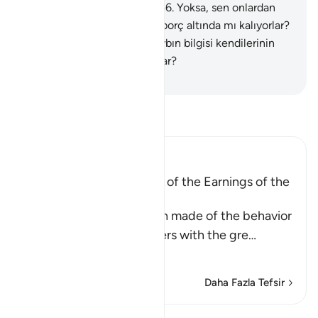
Benim tuzağım sağlamdır.
46
.
Yoksa, sen onlardan
ücret istiyorsun da, ağır bir borç altında mı kalıyorlar?
Elbette hayır.
47
.
Yoksa, gaybın bilgisi kendilerinin
katında da onlar mı yazıyorlar?
-
Turkish Translation(Diyanet)
Tefsir okuyun.
Ibn Kathir (Abridged)
A Parable of the Removal of the Earnings of the
Disbelievers
This is a parable that Allah made of the behavior
of the Quraysh disbelievers with the gre
…
Devamını oku
Daha Fazla Tefsir
Dersler