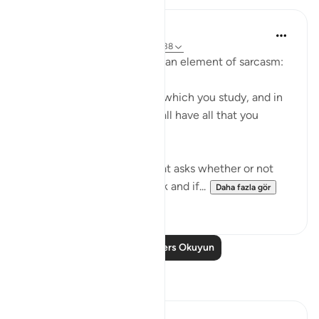
In the Shade of the Quran
31 hafta önce
·
referans
ayet 68:37-38
The surah moves on to add an element of sarcasm:
"Or have you a divine book which you study, and in
which you find that you shall have all that you
choose?" (Verses 37-38)
It is a sarcastic question that asks whether or not
the unbelievers have a book and if...
Daha fazla gör
0
0
Daha Fazla Ders Okuyun
Yansımalar