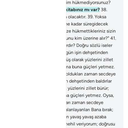
36
.
Ne oluyorsunuz? Ne biçim hükmediyorsunuz?
37
.
Yoksa okuduğunuz bir kitabınız mı var?
38
.
Seçtikleriniz herhalde orada olacaktır.
39
.
Yoksa
aleyhimizde, kıyamet gününe kadar süregidecek
ahidleriniz mi var ki, kendinize hükmettikleriniz sizin
olacaktır?
40
.
Sor onlara: "Bunu kim üzerine alır?"
41
.
Yoksa onların ortakları mı vardır? Doğru sözlü iseler
ortaklarını getirsinler.
42
.
O gün işin dehşetinden
baldırlar açılır; gözleri dönmüş olarak yüzlerini zillet
bürür; secdeye çağırılırlar ama buna güçleri yetmez.
Oysa, kendileri sapasağlam oldukları zaman secdeye
çağırılmışlardı.
43
.
O gün işin dehşetinden baldırlar
açılır; gözleri dönmüş olarak yüzlerini zillet bürür;
secdeye çağırılırlar ama buna güçleri yetmez. Oysa,
kendileri sapasağlam oldukları zaman secdeye
çağırılmışlardı.
44
.
Kuran'ı yalanlayanları Bana bırak;
Biz onları bilmedikleri yerden yavaş yavaş azaba
yaklaştıracağız.
45
.
Onlara mehil veriyorum; doğrusu