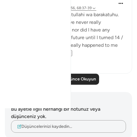
Maimona Aziz
11 hafta önce
·
referans
ayet 2:155-156, 68:37-39
Assalamualaikum wa rahmatullahi wa barakatuhu.
I’m 16, and Alhamdulillah. I’ve never really
experienced any great loss, nor did I have any
planning with regard to my future until I turned 14 /
15 yrs. I mean, it has never really happened to me
that I’ve plan...
Daha fazla gör
10
5
Daha Fazla Düşünce Okuyun
Notlar ve Düşünceler
Bu ayetle ilgili herhangi bir notunuz veya
düşünceniz yok.
Düşüncelerinizi kaydedin…