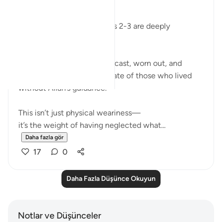
﷽
Surah Al-Ghashiyah’s verses 2-3 are deeply
humbling to me.
The imagery of faces downcast, worn out, and
exhausted describes the state of those who lived
without Allah’s guidance.
This isn’t just physical weariness—
it’s the weight of having neglected what...
Daha fazla gör
17
0
Daha Fazla Düşünce Okuyun
Notlar ve Düşünceler