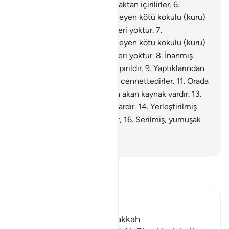
yaslanırlar.
5
.
Kızgın bir kaynaktan içirilirler.
6
.
Semirtmeyen, açlığı gidermeyen kötü kokulu (kuru)
bir dikenden başka yiyecekleri yoktur.
7
.
Semirtmeyen, açlığı gidermeyen kötü kokulu (kuru)
bir dikenden başka yiyecekleri yoktur.
8
.
İnanmış
olanların yüzleri, o gün, pırıl pırıldır.
9
.
Yaptıklarından
hoşnuddurlar.
10
.
Yüksek bir cennettedirler.
11
.
Orada
boş söz işitmezler.
12
.
Orada akan kaynak vardır.
13
.
Orada, yükseltilmiş tahtlar vardır.
14
.
Yerleştirilmiş
kaseler,
15
.
Sıra sıra yastıklar,
16
.
Serilmiş, yumuşak
tüylü halılar vardır.
-
Turkish Translation(Diyanet)
Tefsir okuyun.
Ibn Kathir (Abridged)
Which was revealed in Makkah