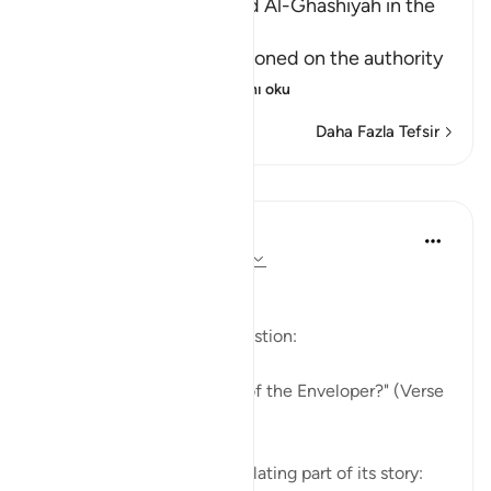
Reciting Surat Al-A`la and Al-Ghashiyah in the
Friday Prayer
It has already been mentioned on the authority
of An-Nu`man bi
…
Devamını oku
Daha Fazla Tefsir
Dersler
In the Shade of the Quran
31 hafta önce
·
referans
ayet 88:1-4
The Story in Brief
The surah opens with a question:
"Have you heard the story of the Enveloper?" (Verse
1)
The surah follows this by relating part of its story: