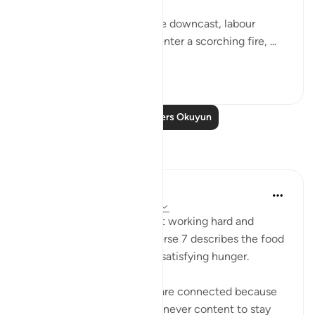
"Some faces on that day are downcast, labour
weary, worn out, about to enter a scorching fire, ...
Daha fazla gör
1
0
Daha Fazla Ders Okuyun
Yansımalar
Sana Warsame
2 yıl önce
·
referans
ayet 88:7, 88:3
Earlier in verse 3 talks about working hard and
feeling exhausted, while verse 7 describes the food
of hell as not nourishing or satisfying hunger.
I believe these two verses are connected because
those who disbelieve were never content to stay