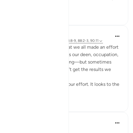
within the li...
Daha fazla gör
0
0
Cyaxzanetta Lynnara
6 hafta önce
·
referans
ayet 90:4, 88:8-9, 88:2-3, 90:11
These verse reminds me that we all made an effort
for something—whether it's our deen, occupation,
education, health, or anything—but sometimes
here, in this dunya, we didn't get the results we
wanted.
This dunya never looks to your effort. It looks to the
en...
Daha fazla gör
15
2
Dr Maryam Fayyaz
2 yıl önce
·
referans
ayet 88:2-3