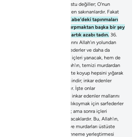
etmesin? Hem de O'nun dostu değiller; O'nun
dostları ancak karşı gelmekten sakınanlardır. Fakat
çoğu bunu bilmiyorlar.
35
.
Kabe'deki tapınmaları
sadece ıslık çalmak ve el çırpmaktan başka bir şey
değildir. İnkarınıza karşılık artık azabı tadın.
36
.
Doğrusu inkar edenler mallarını Allah'ın yolundan
insanları alıkoymak için sarfederler ve daha da
sarfedeceklerdir; ama sonra içleri yanacak, hem de
mağlup olacaklardır. Bu, Allah'ın, temizi murdardan
ayırması ve murdarları üstüste koyup hepsini yığarak
cehenneme yerleştirmesi içindir; inkar edenler
cehenneme toplanacaklardır. İşte onlar
mahvolanlardır.
37
.
Doğrusu inkar edenler mallarını
Allah'ın yolundan insanları alıkoymak için sarfederler
ve daha da sarfedeceklerdir; ama sonra içleri
yanacak, hem de mağlup olacaklardır. Bu, Allah'ın,
temizi murdardan ayırması ve murdarları üstüste
koyup hepsini yığarak cehenneme yerleştirmesi