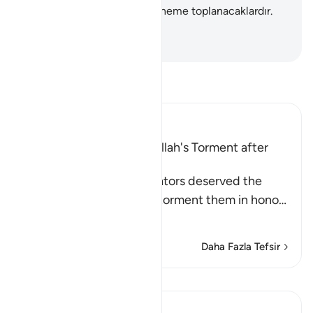
içindir; inkar edenler cehenneme toplanacaklardır.
İşte onlar mahvolanlardır.
-
Turkish Translation(Diyanet)
Tefsir okuyun.
Ibn Kathir (Abridged)
The Idolators deserved Allah's Torment after
Their Atrocities
Allah states that the idolators deserved the
torment, but He did not torment them in hono
…
Devamını oku
Daha Fazla Tefsir
Dersler
In the Shade of the Quran