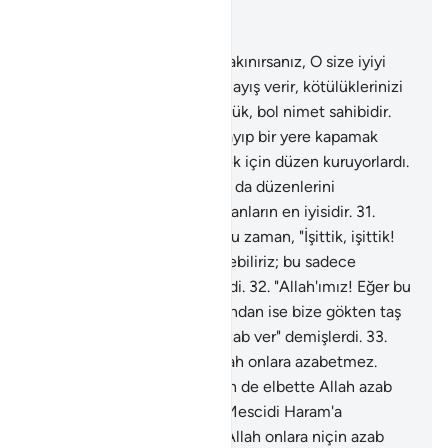
Bağlam içinde okuyun
Bölüm 8, Sayfa 181, Juz 9
29
.
Ey inananlar! Allah'tan sakınırsanız, O size iyiyi
kötüden ayırdedecek bir anlayış verir, kötülüklerinizi
örter, sizi bağışlar. Allah büyük, bol nimet sahibidir.
30
.
İnkar edenler, seni bağlayıp bir yere kapamak
veya öldürmek, ya da sürmek için düzen kuruyorlardı.
Onlar düzen kurarken, Allah da düzenlerini
bozuyordu. Allah düzen yapanların en iyisidir.
31
.
Ayetlerimiz onlara okunduğu zaman, "İşittik, işittik!
İstesek biz de aynını söyleyebiliriz; bu sadece
eskilerin masallarıdır" derlerdi.
32
.
"Allah'ımız! Eğer bu
Kitap, gerçekten Senin katından ise bize gökten taş
yağdır veya can yakıcı bir azab ver" demişlerdi.
33
.
Oysa, sen içlerinde iken Allah onlara azabetmez.
Onlar bağışlanma dilerlerken de elbette Allah azab
edecek değildir.
34
.
Yoksa Mescidi Haram'a
girmekten menederlerken Allah onlara niçin azab