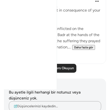
31 hafta önce
·
referans
ayet 8:35
"Taste then this punishment in consequence of your
disbelief" (Verse 35)
This refers to the suffering inflicted on the
unbelievers in the Battle of Badr at the hands of the
Muslim community. As for the suffering they prayed
for, which involves extermination,...
Daha fazla gör
2
0
Daha Fazla Ders Okuyun
Notlar ve Düşünceler
Bu ayetle ilgili herhangi bir notunuz veya
düşünceniz yok.
Düşüncelerinizi kaydedin…