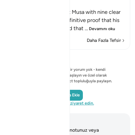
The Nine Signs of Musa
Allah tells us that He sent Musa with nine clear
signs, which provided definitive proof that his
prophethood was real and that
…
Devamını oku
Daha Fazla Tefsir
Yansımalar
Şu anda gösterilecek bir yorum yok - kendi
yorumunuzu yazmaya başlayın ve özel olarak
kaydedin veya QuranReflect topluluğuyla paylaşın.
Yansıma Ekle
QuranReflect'i ziyaret edin.
Notlar ve Düşünceler
Bu ayetle ilgili herhangi bir notunuz veya