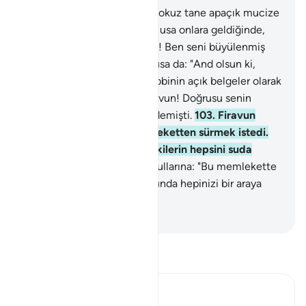
101
.
And olsun ki, Musa'ya dokuz tane apaçık mucize
verdik. İsrailoğullarına sor, Musa onlara geldiğinde,
Firavun kendisine: "Ey Musa! Ben seni büyülenmiş
sanıyorum" demişti.
102
.
Musa da: "And olsun ki,
bunları göklerin ve yerin Rabbinin açık belgeler olarak
indirdiğini biliyorsun. Ey Firavun! Doğrusu senin
mahvolacağını sanıyorum" demişti.
103
.
Firavun
bunun üzerine onları memleketten sürmek istedi.
Biz de onu ve beraberindekilerin hepsini suda
boğduk.
104
.
Sonra İsrailoğullarına: "Bu memlekette
siz oturun, kıyamet koptuğunda hepinizi bir araya
getiririz." dedik.
-
Turkish Translation(Diyanet)
Tefsir okuyun.
Ibn Kathir (Abridged)