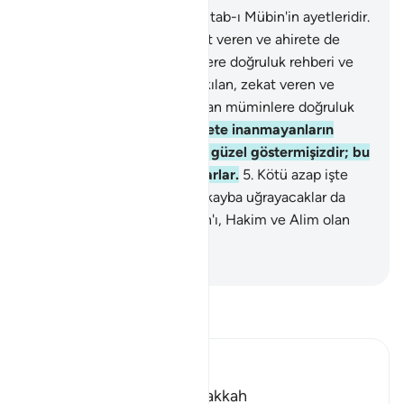
1
.
Ta, Sin, Bunlar Kuran'ın, Kitab-ı Mübin'in ayetleridir.
2
.
Bunlar, namaz kılan, zekat veren ve ahirete de
kesin olarak inanan müminlere doğruluk rehberi ve
müjdedir.
3
.
Bunlar, namaz kılan, zekat veren ve
ahirete de kesin olarak inanan müminlere doğruluk
rehberi ve müjdedir.
4
.
Ahirete inanmayanların
yaptıkları işleri kendilerine güzel göstermişizdir; bu
yüzden körü körüne bocalarlar.
5
.
Kötü azap işte
bunlaradır. Ahirette en çok kayba uğrayacaklar da
bunlardır.
6
.
Şüphesiz, Kuran'ı, Hakim ve Alim olan
Allah katından almaktasın.
-
Turkish Translation(Diyanet)
Tefsir okuyun.
Ibn Kathir (Abridged)
Which was revealed in Makkah