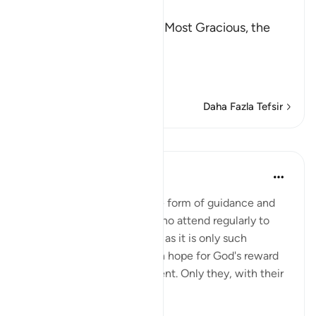
بِسْمِ اللَّهِ الرَّحْمَـنِ الرَّحِيمِ
In the Name of Allah, the Most Gracious, the
Most Merciful.
The Qur'an is Guidance a
…
Devamını oku
Daha Fazla Tefsir
Dersler
In the Shade of the Quran
31 hafta önce
·
referans
ayet 27:4
The believers' reward in the form of guidance and
joyful tidings is for those who attend regularly to
prayers and pay their zakat, as it is only such
obedient believers who can hope for God's reward
yet still dread His punishment. Only they, with their
hearts ...
Daha fazla gör
1
0