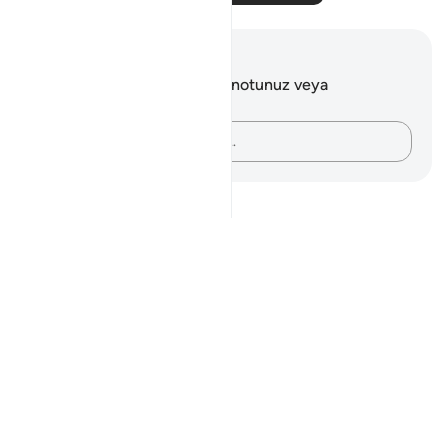
Notlar ve Düşünceler
Bu ayetle ilgili herhangi bir notunuz veya
düşünceniz yok.
Düşüncelerinizi kaydedin…
Notes
placeholders
close