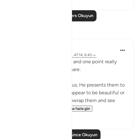
Daha Fazla Ders Okuyun
Yansımalar
A Siddiqui
5 yıl önce
·
referans
ayet 4:120, 27:4, 47:14, 6:43
I listened to a lecture today and one point really
stood out, so I wanted to share:
Shaytan gift-wraps sins for us. He presents them to
us in such a way that they appear to be beautiful or
good. But it is upon us to unwrap them and see
them for what they tr...
Daha fazla gör
39
12
Daha Fazla Düşünce Okuyun