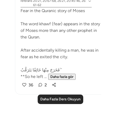
referans
20:21, 20:67-68, 26:21, 20:45-46, 26:
61-62
Fear in the Quranic story of Moses
The word khawf (fear) appears in the story
of Moses more than any other prophet in
the Quran.
After accidentally killing a man, he was in
fear as he exited the city.
فَخَرَجَ مِنْهَا خَائِفًا يَتَرَقَّبُ ۖ
**So he left ...
Daha fazla gör
36
2
Daha Fazla Ders Okuyun