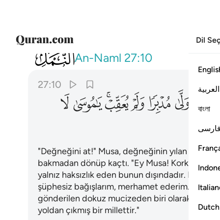
Dil Se
027
والق عصاك فلما راها تهتز كانها جان و
An-Naml
27:10
Englis
27:10
العربية
ﲣ
ﲤ
ﲥ
ﲦ
ﲧﲨ
ﲩ
ﲪ
বাংলা
ﲱ
ارسی
França
"Değneğini at!" Musa, değneğinin yılan gibi har
bakmadan dönüp kaçtı. "Ey Musa! Korkma; Be
Indon
yalnız haksızlık eden bunun dışındadır. Kötü hali
şüphesiz bağışlarım, merhamet ederim. Elini ko
Italia
gönderilen dokuz mucizeden biri olarak kusurs
Dutch
yoldan çıkmış bir millettir."