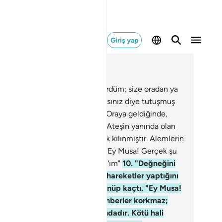
Giriş yap
ğlam içinde okuyun
üm 27, Sayfa 377, Juz 19
Musa, ailesine: "Ben bir ateş gördüm; size oradan ya
r haber getireceğim, yahut ısınasınız diye tutuşmuş
r odun getireceğim" demişti.
8
.
Oraya geldiğinde,
ndisine şöyle nida olunmuştu: "Ateşin yanında olan
 çevresinde bulunanlar mübarek kılınmıştır. Alemlerin
bbi olan Allah münezzehtir"
9
.
"Ey Musa! Gerçek şu
 Ben, güçlü ve hakim olan Allah'ım"
10
.
"Değneğini
!" Musa, değneğinin yılan gibi hareketler yaptığını
rünce, arkasına bakmadan dönüp kaçtı. "Ey Musa!
rkma; Benim katımda peygamberler korkmaz;
lnız haksızlık eden bunun dışındadır. Kötü hali