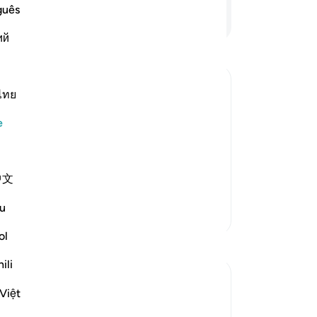
iyi
guês
Devamını Okuyun
ba
ий
Fi
ol
yol
değ
ไทย
ar
e
Be
him and gave him mighty, dazzling
ede
bi
Fir`awn and his people, but they
中文
Eli
do
u
Daha Fazla Tefsir
çık
"D
ol
Yansımalar
ya
ili
Mu
R Hussain-Farnsworth
yal
Việt
6 hafta önce
·
referans
ayet 27:10
çev
SubhanAllah, this verse is so powerful and