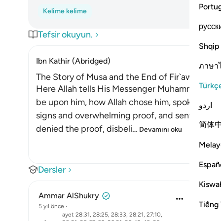
Portu
Kelime kelime
русск
Tefsir okuyun.
Shqip
Ibn Kathir (Abridged)
ภาษา
The Story of Musa and the End of Fir`awn
Türkç
Here Allah tells His Messenger Muhammad ﷺ about what happened to Musa, peace
be upon him, how Allah chose him, spoke with 
اردو
signs and overwhelming proof, and sent him to 
简体
denied the proof, disbeli
…
Devamını oku
Melay
Españ
Dersler
Kiswah
Ammar AlShukry
Tiếng 
5 yıl önce
·
ayet 28:31, 28:25, 28:33, 28:21, 27:10,