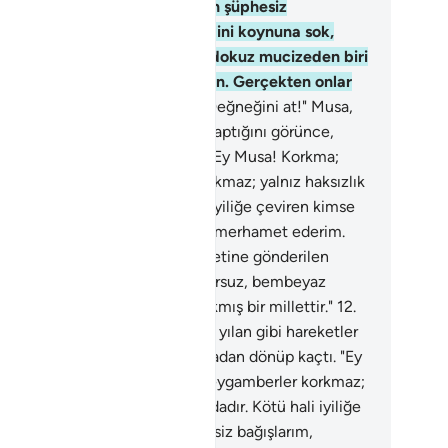
liğe çeviren kimse bilsin ki Ben şüphesiz
ğışlarım, merhamet ederim. Elini koynuna sok,
ravun ve milletine gönderilen dokuz mucizeden biri
arak kusursuz, bembeyaz çıksın. Gerçekten onlar
dan çıkmış bir millettir."
11
.
"Değneğini at!" Musa,
neğinin yılan gibi hareketler yaptığını görünce,
kasına bakmadan dönüp kaçtı. "Ey Musa! Korkma;
nim katımda peygamberler korkmaz; yalnız haksızlık
n bunun dışındadır. Kötü hali iyiliğe çeviren kimse
lsin ki Ben şüphesiz bağışlarım, merhamet ederim.
ni koynuna sok, Firavun ve milletine gönderilen
kuz mucizeden biri olarak kusursuz, bembeyaz
sın. Gerçekten onlar yoldan çıkmış bir millettir."
12
.
eğneğini at!" Musa, değneğinin yılan gibi hareketler
ptığını görünce, arkasına bakmadan dönüp kaçtı. "Ey
sa! Korkma; Benim katımda peygamberler korkmaz;
nız haksızlık eden bunun dışındadır. Kötü hali iyiliğe
iren kimse bilsin ki Ben şüphesiz bağışlarım,