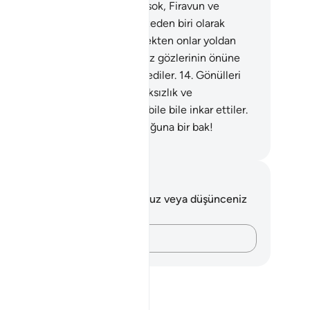
rhamet ederim. Elini koynuna sok, Firavun ve
lletine gönderilen dokuz mucizeden biri olarak
sursuz, bembeyaz çıksın. Gerçekten onlar yoldan
mış bir millettir."
13
.
Ayetlerimiz gözlerinin önüne
ilince: "Bu apaçık bir sihirdir" dediler.
14
.
Gönülleri
in olarak kabul ettiği halde, haksızlık ve
üklenmelerinden ötürü onları bile bile inkar ettiler.
zguncuların sonunun nasıl olduğuna bir bak!
rkish Translation(Diyanet)
tlar ve Düşünceler
 ayetle ilgili herhangi bir notunuz veya düşünceniz
k.
Düşüncelerinizi kaydedin…