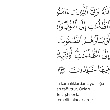
ﱁ
ﱂ
ﱃ
ﱄ
ﱅ
ﱆ
لله ولي الذين امنوا يخرجهم من الظلمات الى النور والذين كفروا اولياو
للَّهُ وَلِىُّ ٱلَّذِينَ ءَامَنُوا۟ يُخْرِجُهُم مِّنَ ٱلظُّلُمَـٰتِ إِلَى ٱلنُّورِ ۖ وَٱلَّذِينَ كَفَرُوٓا۟ أَوْلِ
ﱇ
ﱈ
ﱉﱊ
ﱋ
ﱌ
ﱍ
ﱎ
ﱏ
ﱐ
ﱑ
ﱒ
ﱓﱔ
ﱕ
ﱖ
ﱗﱘ
ﱙ
ﱚ
ﱛ
ﱜ
Allah inananların dostudur, onları karanlıklardan aydınlığa
çıkarır. İnkar edenlerin ise dostları tağuttur. Onları
aydınlıktan karanlıklara sürüklerler. İşte onlar
cehennemliklerdir, onlar orada temelli kalacaklardır.