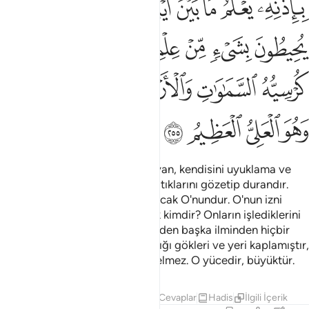
ﲯﲰ
ﲱ
ﲲ
ﲳ
ﲴ
ﲵ
ﲶﲷ
ﲸ
ﲹ
ﲺ
ﲻ
ﲼ
ﲽ
ﲾ
ﲿﳀ
ﳁ
ﳂ
ﳃ
ﳄﳅ
ﳆ
ﳇ
ﳈﳉ
ﳊ
ﳋ
ﳌ
ﳍ
Allah, O'ndan başka tanrı olmayan, kendisini uyuklama ve
uyku tutmayan, diri, her an yaratıklarını gözetip durandır.
Göklerde olan ve yerde olan ancak O'nundur. O'nun izni
olmadan katında şefaat edecek kimdir? Onların işlediklerini
ve işleyeceklerini bilir, dilediğinden başka ilminden hiçbir
şeyi kavrayamazlar. Hükümranlığı gökleri ve yeri kaplamıştır,
onların gözetilmesi O'na ağır gelmez. O yücedir, büyüktür.
Tefsirler
Dersler
Yansımalar
Cevaplar
Hadis
İlgili İçerik