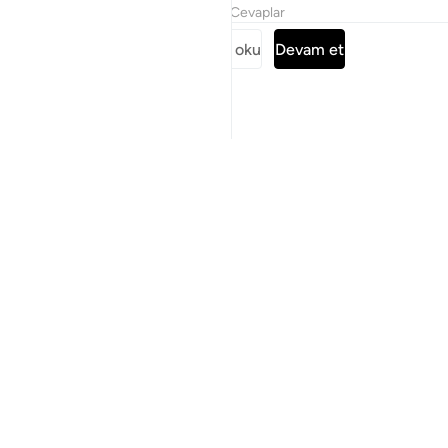
Tefsirler
Dersler
Yansımalar
Cevaplar
Surenin tamamını oku
Devam et