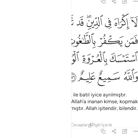
2:256
ﳎ
ﳏ
ﳐ
ﳑﳒ
ﳓ
ﳔ
ﳕ
ﳖ
ﳗﳘ
ا اكراه في الدين قد تبين الرشد من الغي فمن يكفر بالطاغوت ويومن بالل
َآ إِكْرَاهَ فِى ٱلدِّينِ ۖ قَد تَّبَيَّنَ ٱلرُّشْدُ مِنَ ٱلْغَىِّ ۚ فَمَن يَكْفُرْ بِٱلطَّـٰغُوتِ وَيُؤْ
ﳙ
ﳚ
ﳛ
ﳜ
ﳝ
ﳞ
ﳟ
ﳠ
ﳡ
ﳢ
ﳣ
ﳤﳥ
ﳦ
ﳧ
ﳨ
ﳩ
Dinde zorlama yoktur; Artık hak ile batıl iyice ayrılmıştır.
Tağutu (saptırıcıları) inkar edip Allah'a inanan kimse, kopmak
bilmeyen sağlam bir kulpa sarılmıştır. Allah işitendir, bilendir.
Tefsirler
Dersler
Yansımalar
Cevaplar
İlgili İçerik
2:257