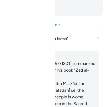
başkasına düşmanlık yoktur.
-
Turkish Translation(Diyanet)
Soru ve Cevapları okuyun
What does
"fitnah"
mean here?
Yanıtı değiştir What does *"fit
Tefsir
Cevap
Imām Ibn al-Jawzī (d. 597/1201) summarized
the scholars' opinions in his book "Zād al-
Masīr" as follows:
It means polytheism [Ibn Masʿūd, Ibn
ʿAbbās, Ibn ʿUmar, Qatādah] i.e. the
polytheism of those people is worse
than your killing of them in the Sacred