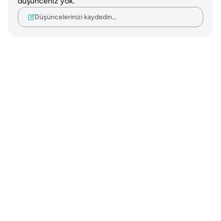
düşünceniz yok.
Düşüncelerinizi kaydedin…
Notes
placeholders
close