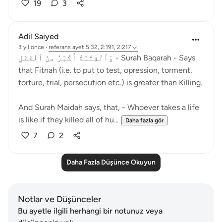
19
3
Adil Saiyed
3 yıl önce
·
referans
ayet 5:32, 2:191, 2:217
وَٱلْفِتْنَةُ أَكْبَرُ مِنَ ٱلْقَتْلِ - Surah Baqarah - Says
that Fitnah (i.e. to put to test, opression, torment,
torture, trial, persecution etc.) is greater than Killing.
And Surah Maidah says, that, - Whoever takes a life
is like if they killed all of hu...
Daha fazla gör
7
2
Daha Fazla Düşünce Okuyun
Notlar ve Düşünceler
Bu ayetle ilgili herhangi bir notunuz veya