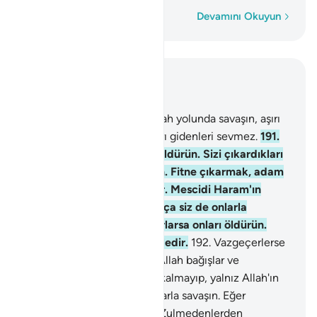
Kelime kelime
Devamını Okuyun
Bağlam içinde okuyun
Bölüm 2, Sayfa 30, Juz 2
190
.
Sizinle savaşanlarla Allah yolunda savaşın, aşırı
gitmeyin; doğrusu Allah aşırı gidenleri sevmez.
191
.
Onları bulduğunuz yerde öldürün. Sizi çıkardıkları
yerden siz de onları çıkarın. Fitne çıkarmak, adam
öldürmekten daha kötüdür. Mescidi Haram'ın
yanında, onlar savaşmadıkça siz de onlarla
savaşmayın. Sizinle savaşırlarsa onları öldürün.
İnkar edenlerin cezası böyledir.
192
.
Vazgeçerlerse
onları bağışlayın; şüphesiz Allah bağışlar ve
merhamet eder.
193
.
Fitne kalmayıp, yalnız Allah'ın
dini ortada kalana kadar onlarla savaşın. Eğer
vazgeçerlerse sataşmayın. Zulmedenlerden