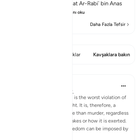
Abu Ja`far Ar-Razi said that Ar-Rabi` bin Anas
said that Abu Al-`
…
Devamını oku
Daha Fazla Tefsir
Kıraat'ı görüntüle
Bu ayette şunlar var: 1 Kavşaklar
Kavşaklara bakın
Dersler
In the Shade of the Quran
31 hafta önce
·
referans
ayet 2:191
Forced religious conversion is the worst violation of
a most inviolable human right. It is, therefore, a
much more heinous offence than murder, regardless
of the form that coercion takes or how it is exerted.
Suppression of religious freedom can be imposed by
...
Daha fazla gör