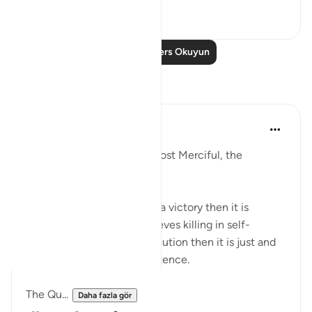
2
0
Daha Fazla Ders Okuyun
Yansımalar
Razia Zahra
2 yıl önce
·
referans
ayet 2:191
In the Name of Allah the Most Merciful, the
Especially Merciful,
If any ideology finds killing a victory then it is
flawed. If the ideology believes killing in self-
defence and to stop persecution then it is just and
intends to preserve its existence.
The Qu...
Daha fazla gör