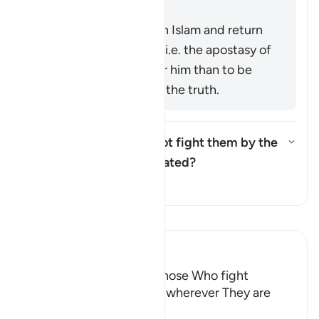
Precinct.
It means to renege on Islam and return
to idolatry [Mujāhid], i.e. the apostasy of
a believer is worse for him than to be
killed while following the truth.
Was the ruling "but do not fight them by the
Sacred Mosque..." abrogated?
Yanıtı değiştir Was the ruling 
Tefsir
Tefsir okuyun.
Ibn Kathir (Abridged)
The Command to fight Those Who fight
Muslims and killing Them wherever They are
found