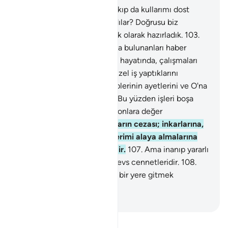
102
.
İnkar edenler, Beni bırakıp da kullarımı dost
edinmelerini yeterli mi sandılar? Doğrusu biz
cehennemi inkarcılara konak olarak hazırladık.
103
.
"Size, amelce en çok kayıpta bulunanları haber
verelim mi?" de.
104
.
Dünya hayatında, çalışmaları
boşa gitmiştir, oysa onlar güzel iş yaptıklarını
sanıyorlardı.
105
.
Bunlar, Rablerinin ayetlerini ve O'na
kavuşmayı inkar edenlerdir. Bu yüzden işleri boşa
gitmiştir. Kıyamet günü Biz onlara değer
vermeyeceğiz.
106
.
İşte onların cezası; inkarlarına,
peygamberlerimi ve ayetlerimi alaya almalarına
karşılık olarak, cehennemdir.
107
.
Ama inanıp yararlı
iş işleyenlerin konakları Firdevs cennetleridir.
108
.
Orada temelli kalırlar, başka bir yere gitmek
istemezler.
-
Turkish Translation(Diyanet)