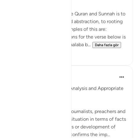
The general approach of the Quran and Sunnah is to
move away from theory and abstraction, to rooting
and application. Some examples of this are:
1. One of the reported reasons for the verse below is
that Maaz bin Jabal and Thaalaba b...
Daha fazla gör
9
2
Salah Soltan
8 yıl önce
·
referans
ayet 18:1-110
Accurate Diagnosis, Deep Analysis and Appropriate
Solution
Many writers, researchers, journalists, preachers and
imams portray the current situation in terms of facts
and figures, without analysis or development of
appropriate solutions. This confirms the imp...