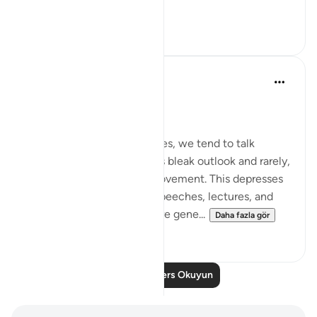
Daha fazla gör
2
0
Salah Soltan
8 yıl önce
·
referans
ayet 18:1-110
Hope despite the Pain
In our present circumstances, we tend to talk
endlessly about our nation’s bleak outlook and rarely,
if ever, offer hope for improvement. This depresses
our audiences in lessons, speeches, lectures, and
forums and creates an entire gene...
Daha fazla gör
5
0
Daha Fazla Ders Okuyun