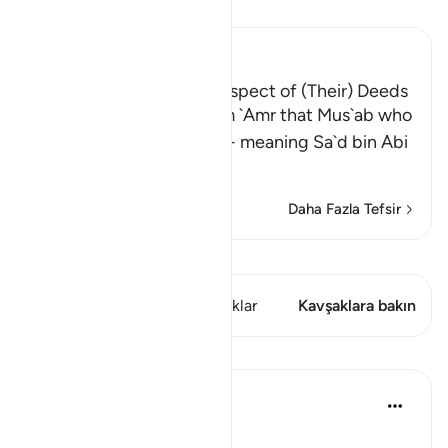
Tefsir okuyun.
Ibn Kathir (Abridged)
The Greatest Losers in respect of (Their) Deeds
Al-Bukhari recorded from `Amr that Mus`ab who
said: "I asked my father -- meaning Sa`d bin Abi
Waqqas -
…
Devamını oku
Daha Fazla Tefsir
Kıraat'ı görüntüle
Bu ayette şunlar var: 1 Kavşaklar
Kavşaklara bakın
Dersler
Salah Soltan
8 yıl önce
·
referans
ayet 18:1-110
Applicable Research Only