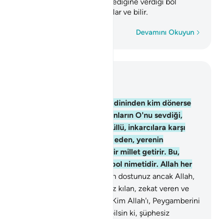
millet getirir. Bu, Allah'ın dilediğine verdiği bol
nimetidir. Allah her şeyi kaplar ve bilir.
Kelime kelime
Devamını Okuyun
Bağlam içinde okuyun
Bölüm 5, Sayfa 117, Juz 6
54
.
Ey İnananlar! Aranızda dininden kim dönerse
bilsin ki, Allah, sevdiği ve onların O'nu sevdiği,
inananlara karşı alçak gönüllü, inkarcılara karşı
güçlü, Allah yolunda cihad eden, yerenin
yermesinden korkmayan bir millet getirir. Bu,
Allah'ın dilediğine verdiği bol nimetidir. Allah her
şeyi kaplar ve bilir.
55
.
Sizin dostunuz ancak Allah,
O'nun Peygamberi ve namaz kılan, zekat veren ve
rüku eden müminlerdir.
56
.
Kim Allah'ı, Peygamberini
ve inananları dost edinirse bilsin ki, şüphesiz