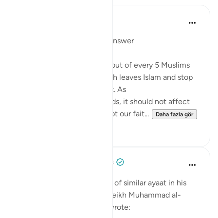
Mohannad Hakeem
4 yıl önce
·
referans
ayet 5:54
Day 6 juz 6
#AyahLookup
Answer
A Pew study tells us that 1 out of every 5 Muslims
who were born into the faith leaves Islam and stop
identifies with it as an adult. As
shocking as the study sounds, it should not affect
our iman or cause it to doubt our fait...
Daha fazla gör
12
1
Tulayhah Tafsir Translations
5 yıl önce
·
referans
ayet 5:54
After mentioning a number of similar ayaat in his
explanation of this ayah, sheikh Muhammad al-
Ameen al-Shinqitee then wrote: