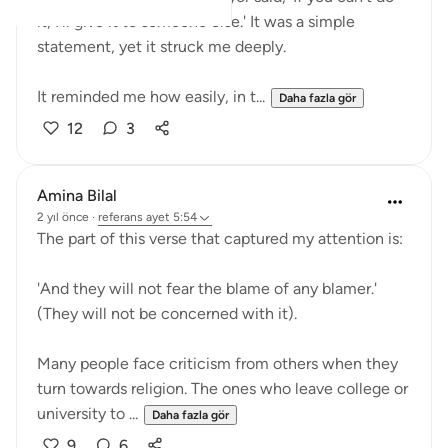
it, I’ll give it to someone else.' It was a simple
statement, yet it struck me deeply.
It reminded me how easily, in t...
Daha fazla gör
12
3
Amina Bilal
2 yıl önce
·
referans
ayet 5:54
The part of this verse that captured my attention is:
'And they will not fear the blame of any blamer.'
(They will not be concerned with it).
Many people face criticism from others when they
turn towards religion. The ones who leave college or
university to ...
Daha fazla gör
9
6