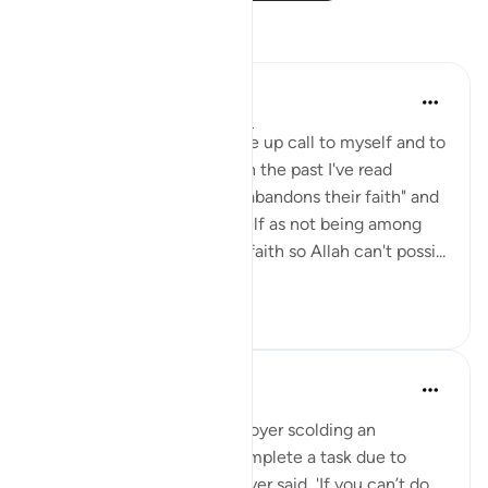
Yansımalar
Julie Aoulad-Ali
16 hafta önce
·
referans
ayet 5:54
I feel like this ayah is a wake up call to myself and to
all of us. When I've read it in the past I've read
"whoever among you who abandons their faith" and
internally categorised myself as not being among
this group as I know I have faith so Allah can't possi...
Daha fazla gör
10
0
Hafza Eman
geçen yıl
·
referans
ayet 5:54
Today, I witnessed an employer scolding an
employee who couldn’t complete a task due to
certain reasons. The employer said, 'If you can’t do