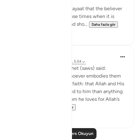
It is understood from these ayaat that the believer
should be gentle only in those times when it is
appropriate to be gentle, and sho...
Daha fazla gör
0
0
Prophetic Commentary
8 yıl önce
·
referans
ayet 9:24, 2:165, 5:54
Anas narrates that the Prophet (saws) said:
'There are three things - whoever embodies them
will taste the sweetness of faith: that Allah and His
Messenger are more beloved to him than anything
else; that he only loves whom he loves for Allah’s
sake; and that...
Daha fazla gör
7
0
Daha Fazla Ders Okuyun