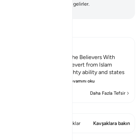
Allah'tan yana olanlar üstün gelirler.
-
Turkish Translation(Diyanet)
Tefsir okuyun.
Ibn Kathir (Abridged)
Threatening to Replace the Believers With
Another People if They Revert from Islam
Allah emphasizes His mighty ability and states
that whoever reverts
…
Devamını oku
Daha Fazla Tefsir
Kıraat'ı görüntüle
Bu ayette şunlar var: 1 Kavşaklar
Kavşaklara bakın
Dersler