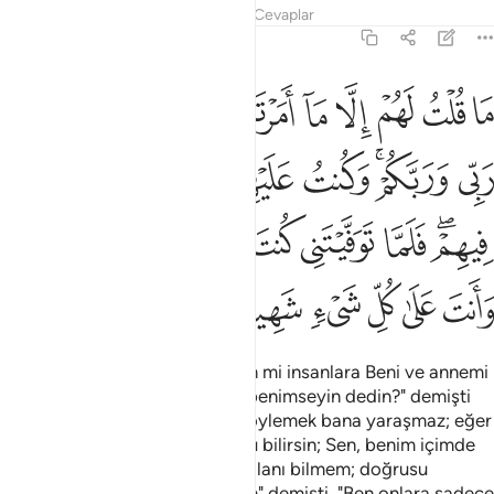
Tefsirler
Dersler
Yansımalar
Cevaplar
5:117
ﲝ
ﲞ
ﲟ
ﲠ
ﲡ
ﲢ
ﲣ
ﲤ
ﲥ
ﲦ
ا قلت لهم الا ما امرتني به ان اعبدوا الله ربي وربكم وكنت عليهم شه
َا قُلْتُ لَهُمْ إِلَّا مَآ أَمَرْتَنِى بِهِۦٓ أَنِ ٱعْبُدُوا۟ ٱللَّهَ رَبِّى وَرَبَّكُمْ ۚ وَكُنتُ
ﲧ
ﲨﲩ
ﲪ
ﲫ
ﲬ
ﲭ
ﲮ
ﲯﲰ
ﲱ
ﲲ
ﲳ
ﲴ
ﲵ
ﲶﲷ
ﲸ
ﲹ
ﲺ
ﲻ
ﲼ
ﲽ
Allah, "Ey Meryem oğlu İsa! Sen mi insanlara Beni ve annemi
Allah'tan başka iki tanrı olarak benimseyin dedin?" demişti
de, "Haşa, hak olmayan sözü söylemek bana yaraşmaz; eğer
söylemişsem, şüphesiz Sen onu bilirsin; Sen, benim içimde
olanı bilirsin; ben Senin içinde olanı bilmem; doğrusu
görülmeyeni bilen ancak Sensin" demişti, "Ben onlara sadece