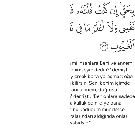
ﲆﲇ
ﲈ
ﲉ
ﲊ
ﲋ
ﲌﲍ
ﲎ
ﲏ
ﲐ
ﲑ
ﲒ
ﲓ
ﲔ
ﲕ
ﲖﲗ
ﲘ
ﲙ
ﲚ
ﲛ
ﲜ
Allah, "Ey Meryem oğlu İsa! Sen mi insanlara Beni ve annemi
Allah'tan başka iki tanrı olarak benimseyin dedin?" demişti
de, "Haşa, hak olmayan sözü söylemek bana yaraşmaz; eğer
söylemişsem, şüphesiz Sen onu bilirsin; Sen, benim içimde
olanı bilirsin; ben Senin içinde olanı bilmem; doğrusu
görülmeyeni bilen ancak Sensin" demişti, "Ben onlara sadece
'Rabbim ve Rabbiniz olan Allah'a kulluk edin' diye bana
emrettiğini söyledim. Aralarında bulunduğum müddetce
onlar hakkında şahiddim, beni aralarından aldığında onları
Sen gözlüyordun. Sen her şeye şahidsin."