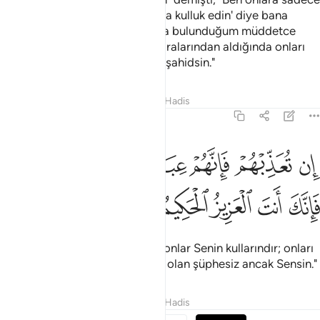
'Rabbim ve Rabbiniz olan Allah'a kulluk edin' diye bana
emrettiğini söyledim. Aralarında bulunduğum müddetce
onlar hakkında şahiddim, beni aralarından aldığında onları
Sen gözlüyordun. Sen her şeye şahidsin."
Tefsirler
Dersler
Yansımalar
Hadis
5:118
ﲾ
ﲿ
ﳀ
ﳁﳂ
ﳃ
ﳄ
ن تعذبهم فانهم عبادك وان تغفر لهم فانك انت العزيز الحكيم ١١٨
ﳅ
ِن تُعَذِّبْهُمْ فَإِنَّهُمْ عِبَادُكَ ۖ وَإِن تَغْفِرْ لَهُمْ فَإِنَّكَ أَنتَ ٱلْعَزِيزُ ٱ
ﳆ
ﳇ
ﳈ
ﳉ
ﳊ
"Onlara azabedersen, doğrusu onlar Senin kullarındır; onları
bağışlarsan, Güçlü olan, Hakim olan şüphesiz ancak Sensin."
Tefsirler
Dersler
Yansımalar
Hadis