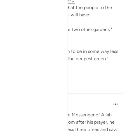
31 hafta önce
·
referans
ayet 55:62-77
The surah then describes what the people to the
right, also with two gardens, will have:
"Besides these two there are two other gardens."
(Verse 62)
The description shows them to be in some way less
than the first two: "Both of the deepest green."
(Verse 64)
...
Daha fazla gör
0
0
745
Prophetic Commentary
8 yıl önce
·
referans
ayet 55:77-78
Thawbân narrates: When the Messenger of Allah
(saws) would turn around from after his prayer, he
would seek Allah’s forgiveness three times and say: