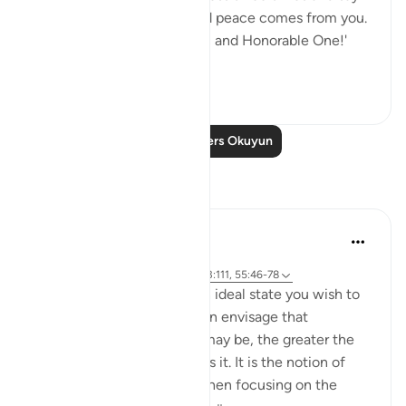
'O Allah, you are Peace, and peace comes from you.
Blessed you are, O Majestic and Honorable One!'
Al-Waleed s...
Daha fazla gör
0
0
241
Daha Fazla Ders Okuyun
Yansımalar
Hammad Fahim
33 hafta önce
·
referans
ayet 37:60-61, 83:27-28, 23:111, 55:46-78
Success is the pursuit of an ideal state you wish to
achieve. The clearer you can envisage that
achievement, whatever it may be, the greater the
chances of working towards it. It is the notion of
having a set ambition and then focusing on the