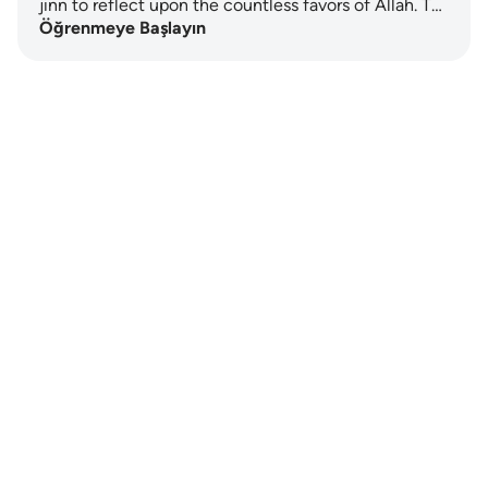
jinn to reflect upon the countless favors of Allah. T…
Öğrenmeye Başlayın
Notes
placeholders
close