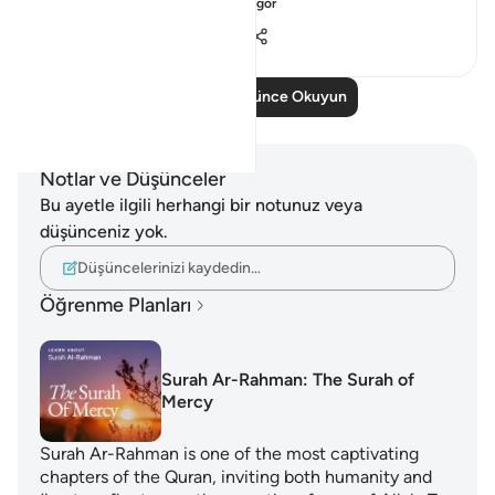
journey to get yo...
Daha fazla gör
19
3
1.287
Daha Fazla Düşünce Okuyun
Notlar ve Düşünceler
Bu ayetle ilgili herhangi bir notunuz veya
düşünceniz yok.
Düşüncelerinizi kaydedin…
Öğrenme Planları
Surah Ar-Rahman: The Surah of
Mercy
Surah Ar-Rahman is one of the most captivating
chapters of the Quran, inviting both humanity and