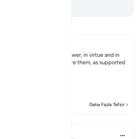
Rabbinin adı ne yücedir!
-
Turkish Translation(Diyanet)
Tefsir okuyun.
Ibn Kathir (Abridged)
These two gardens are lower, in virtue and in
status than the two before them, as supported
in the Qur'an.
Allah said:
وَمِن دُونِهِمَا جَنَّتَانِ
(And b
…
Devamını oku
Daha Fazla Tefsir
Dersler
In the Shade of the Quran