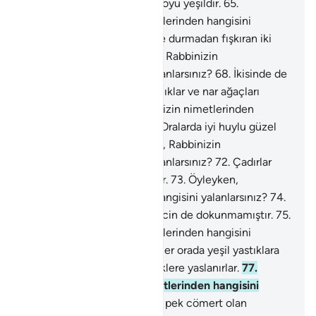
yalanlarsınız?
64
.
Renkleri koyu yeşildir.
65
.
Öyleyken, Rabbinizin nimetlerinden hangisini
yalanlarsınız?
66
.
İkisinde de durmadan fışkıran iki
kaynak vardır.
67
.
Öyleyken, Rabbinizin
nimetlerinden hangisini yalanlarsınız?
68
.
İkisinde de
türlü türlü meyveler, hurmalıklar ve nar ağaçları
vardır.
69
.
Öyleyken, Rabbinizin nimetlerinden
hangisini yalanlarsınız?
70
.
Oralarda iyi huylu güzel
kadınlar vardır.
71
.
Öyleyken, Rabbinizin
nimetlerinden hangisini yalanlarsınız?
72
.
Çadırlar
içinde ceylan gözlüler vardır.
73
.
Öyleyken,
Rabbinizin nimetlerinden hangisini yalanlarsınız?
74
.
Onlara daha önce insan da, cin de dokunmamıştır.
75
.
Öyleyken, Rabbinizin nimetlerinden hangisini
yalanlarsınız?
76
.
Cennetlikler orada yeşil yastıklara
ve harikulade işlemeli döşeklere yaslanırlar.
77
.
Öyleyken, Rabbinizin nimetlerinden hangisini
yalanlarsınız?
78
.
Büyük ve pek cömert olan