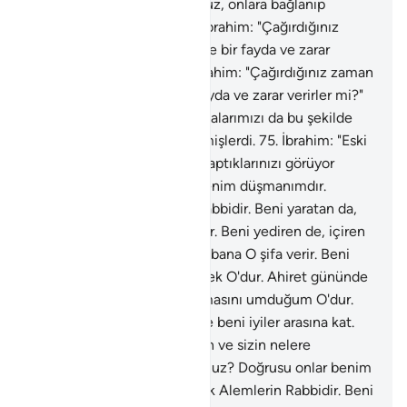
demişti.
71
.
"Putlara tapıyoruz, onlara bağlanıp
duruyoruz" demişlerdi.
72
.
İbrahim: "Çağırdığınız
zaman sizi duyarlar veya size bir fayda ve zarar
verirler mi?" demişti.
73
.
İbrahim: "Çağırdığınız zaman
sizi duyarlar veya size bir fayda ve zarar verirler mi?"
demişti.
74
.
"Hayır ama, babalarımızı da bu şekilde
ibadet ederken bulduk" demişlerdi.
75
.
İbrahim: "Eski
atalarınızın ve sizin nelere taptıklarınızı görüyor
musunuz? Doğrusu onlar benim düşmanımdır.
Dostum ancak Alemlerin Rabbidir. Beni yaratan da,
doğru yola eriştiren de O'dur. Beni yediren de, içiren
de O'dur. Hasta olduğumda bana O şifa verir. Beni
öldürecek, sonra da diriltecek O'dur. Ahiret gününde
yanılmalarımı bana bağışlamasını umduğum O'dur.
Rabbim! Bana hikmet ver ve beni iyiler arasına kat.
76
.
İbrahim: "Eski atalarınızın ve sizin nelere
taptıklarınızı görüyor musunuz? Doğrusu onlar benim
düşmanımdır. Dostum ancak Alemlerin Rabbidir. Beni