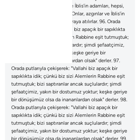
denilir.
94
.
Onlar, azgınlar ve İblis'in adamları, hepsi,
tepetakla oraya atılırlar.
95
.
Onlar, azgınlar ve İblis'in
adamları, hepsi, tepetakla oraya atılırlar.
96
.
Orada
putlarıyla çekişerek: "Vallahi biz apaçık bir sapıklıkta
idik; çünkü biz sizi Alemlerin Rabbine eşit tutmuştuk;
bizi saptıranlar ancak suçlulardır; şimdi şefaatçimiz,
yakın bir dostumuz yoktur; keşke geriye bir
dönüşümüz olsa da inananlardan olsak" derler.
97
.
Orada putlarıyla çekişerek: "Vallahi biz apaçık bir
sapıklıkta idik; çünkü biz sizi Alemlerin Rabbine eşit
tutmuştuk; bizi saptıranlar ancak suçlulardır; şimdi
şefaatçimiz, yakın bir dostumuz yoktur; keşke geriye
bir dönüşümüz olsa da inananlardan olsak" derler.
98
.
Orada putlarıyla çekişerek: "Vallahi biz apaçık bir
sapıklıkta idik; çünkü biz sizi Alemlerin Rabbine eşit
tutmuştuk; bizi saptıranlar ancak suçlulardır; şimdi
şefaatçimiz, yakın bir dostumuz yoktur; keşke geriye
bir dönüşümüz olsa da inananlardan olsak" derler.
99
.