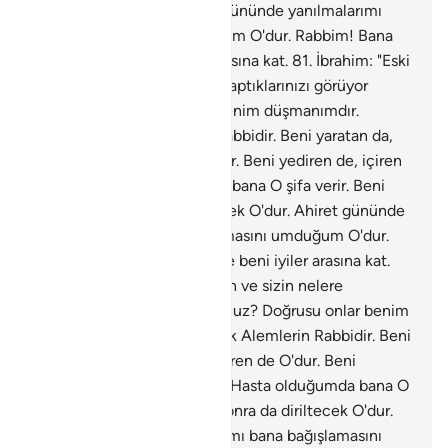
da diriltecek O'dur. Ahiret gününde yanılmalarımı
bana bağışlamasını umduğum O'dur. Rabbim! Bana
hikmet ver ve beni iyiler arasına kat.
81
.
İbrahim: "Eski
atalarınızın ve sizin nelere taptıklarınızı görüyor
musunuz? Doğrusu onlar benim düşmanımdır.
Dostum ancak Alemlerin Rabbidir. Beni yaratan da,
doğru yola eriştiren de O'dur. Beni yediren de, içiren
de O'dur. Hasta olduğumda bana O şifa verir. Beni
öldürecek, sonra da diriltecek O'dur. Ahiret gününde
yanılmalarımı bana bağışlamasını umduğum O'dur.
Rabbim! Bana hikmet ver ve beni iyiler arasına kat.
82
.
İbrahim: "Eski atalarınızın ve sizin nelere
taptıklarınızı görüyor musunuz? Doğrusu onlar benim
düşmanımdır. Dostum ancak Alemlerin Rabbidir. Beni
yaratan da, doğru yola eriştiren de O'dur. Beni
yediren de, içiren de O'dur. Hasta olduğumda bana O
şifa verir. Beni öldürecek, sonra da diriltecek O'dur.
Ahiret gününde yanılmalarımı bana bağışlamasını