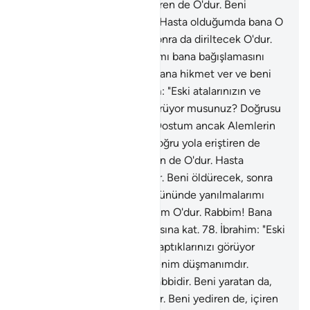
yaratan da, doğru yola eriştiren de O'dur. Beni
yediren de, içiren de O'dur. Hasta olduğumda bana O
şifa verir. Beni öldürecek, sonra da diriltecek O'dur.
Ahiret gününde yanılmalarımı bana bağışlamasını
umduğum O'dur. Rabbim! Bana hikmet ver ve beni
iyiler arasına kat.
77
.
İbrahim: "Eski atalarınızın ve
sizin nelere taptıklarınızı görüyor musunuz? Doğrusu
onlar benim düşmanımdır. Dostum ancak Alemlerin
Rabbidir. Beni yaratan da, doğru yola eriştiren de
O'dur. Beni yediren de, içiren de O'dur. Hasta
olduğumda bana O şifa verir. Beni öldürecek, sonra
da diriltecek O'dur. Ahiret gününde yanılmalarımı
bana bağışlamasını umduğum O'dur. Rabbim! Bana
hikmet ver ve beni iyiler arasına kat.
78
.
İbrahim: "Eski
atalarınızın ve sizin nelere taptıklarınızı görüyor
musunuz? Doğrusu onlar benim düşmanımdır.
Dostum ancak Alemlerin Rabbidir. Beni yaratan da,
doğru yola eriştiren de O'dur. Beni yediren de, içiren