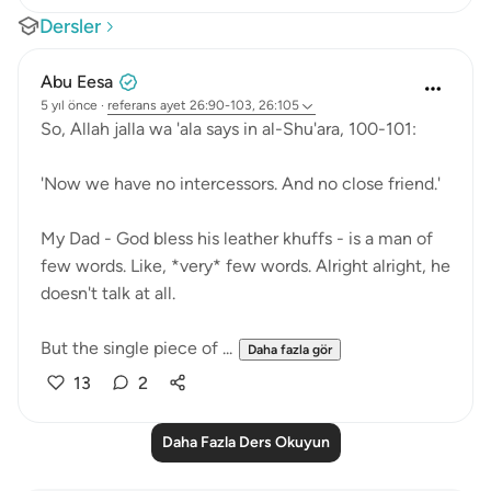
Dersler
Abu Eesa
5 yıl önce
·
referans
ayet 26:90-103, 26:105
So, Allah jalla wa 'ala says in al-Shu'ara, 100-101:
'Now we have no intercessors. And no close friend.'
My Dad - God bless his leather khuffs - is a man of
few words. Like, *very* few words. Alright alright, he
doesn't talk at all.
But the single piece of ...
Daha fazla gör
13
2
Daha Fazla Ders Okuyun