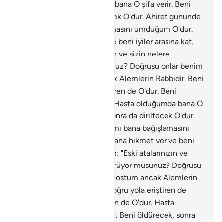
de O'dur. Hasta olduğumda bana O şifa verir. Beni
öldürecek, sonra da diriltecek O'dur. Ahiret gününde
yanılmalarımı bana bağışlamasını umduğum O'dur.
Rabbim! Bana hikmet ver ve beni iyiler arasına kat.
79
.
İbrahim: "Eski atalarınızın ve sizin nelere
taptıklarınızı görüyor musunuz? Doğrusu onlar benim
düşmanımdır. Dostum ancak Alemlerin Rabbidir. Beni
yaratan da, doğru yola eriştiren de O'dur. Beni
yediren de, içiren de O'dur. Hasta olduğumda bana O
şifa verir. Beni öldürecek, sonra da diriltecek O'dur.
Ahiret gününde yanılmalarımı bana bağışlamasını
umduğum O'dur. Rabbim! Bana hikmet ver ve beni
iyiler arasına kat.
80
.
İbrahim: "Eski atalarınızın ve
sizin nelere taptıklarınızı görüyor musunuz? Doğrusu
onlar benim düşmanımdır. Dostum ancak Alemlerin
Rabbidir. Beni yaratan da, doğru yola eriştiren de
O'dur. Beni yediren de, içiren de O'dur. Hasta
olduğumda bana O şifa verir. Beni öldürecek, sonra