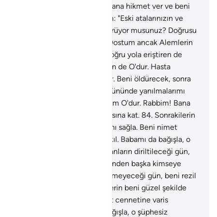
umduğum O'dur. Rabbim! Bana hikmet ver ve beni
iyiler arasına kat.
83
.
İbrahim: "Eski atalarınızın ve
sizin nelere taptıklarınızı görüyor musunuz? Doğrusu
onlar benim düşmanımdır. Dostum ancak Alemlerin
Rabbidir. Beni yaratan da, doğru yola eriştiren de
O'dur. Beni yediren de, içiren de O'dur. Hasta
olduğumda bana O şifa verir. Beni öldürecek, sonra
da diriltecek O'dur. Ahiret gününde yanılmalarımı
bana bağışlamasını umduğum O'dur. Rabbim! Bana
hikmet ver ve beni iyiler arasına kat.
84
.
Sonrakilerin
beni güzel şekilde anmalarını sağla. Beni nimet
cennetine varis olanlardan kıl. Babamı da bağışla, o
şüphesiz sapıklardandır. İnsanların diriltileceği gün,
Allah'a temiz bir kalble gelenden başka kimseye
malın ve oğulların fayda vermeyeceği gün, beni rezil
etme" demişti.
85
.
Sonrakilerin beni güzel şekilde
anmalarını sağla. Beni nimet cennetine varis
olanlardan kıl. Babamı da bağışla, o şüphesiz