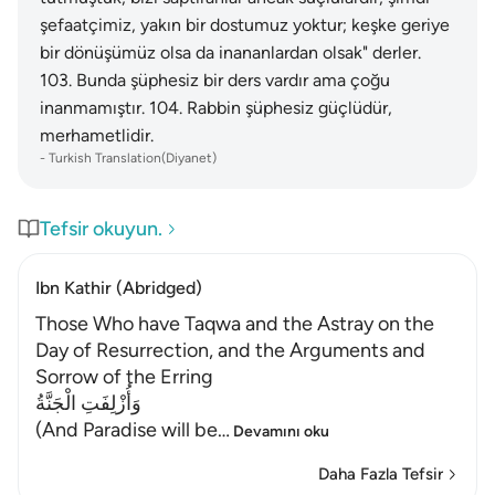
şefaatçimiz, yakın bir dostumuz yoktur; keşke geriye
bir dönüşümüz olsa da inananlardan olsak" derler.
103
.
Bunda şüphesiz bir ders vardır ama çoğu
inanmamıştır.
104
.
Rabbin şüphesiz güçlüdür,
merhametlidir.
-
Turkish Translation(Diyanet)
Tefsir okuyun.
Ibn Kathir (Abridged)
Those Who have Taqwa and the Astray on the
Day of Resurrection, and the Arguments and
Sorrow of the Erring
وَأُزْلِفَتِ الْجَنَّةُ
(And Paradise will be
…
Devamını oku
Daha Fazla Tefsir