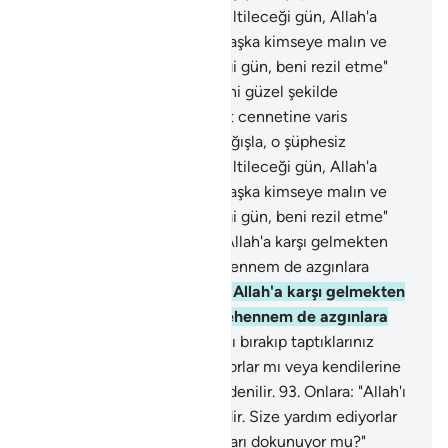
sapıklardandır. İnsanların diriltileceği gün, Allah'a
temiz bir kalble gelenden başka kimseye malın ve
oğulların fayda vermeyeceği gün, beni rezil etme"
demişti.
89
.
Sonrakilerin beni güzel şekilde
anmalarını sağla. Beni nimet cennetine varis
olanlardan kıl. Babamı da bağışla, o şüphesiz
sapıklardandır. İnsanların diriltileceği gün, Allah'a
temiz bir kalble gelenden başka kimseye malın ve
oğulların fayda vermeyeceği gün, beni rezil etme"
demişti.
90
.
O gün cennet Allah'a karşı gelmekten
sakınanlara yaklaştırılır. Cehennem de azgınlara
gösterilir.
91
.
O gün cennet Allah'a karşı gelmekten
sakınanlara yaklaştırılır. Cehennem de azgınlara
gösterilir.
92
.
Onlara: "Allah'ı bırakıp taptıklarınız
nerededir. Size yardım ediyorlar mı veya kendilerine
yardımları dokunuyor mu?" denilir.
93
.
Onlara: "Allah'ı
bırakıp taptıklarınız nerededir. Size yardım ediyorlar
mı veya kendilerine yardımları dokunuyor mu?"