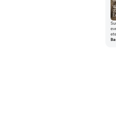
Sur
eve
et
Ba