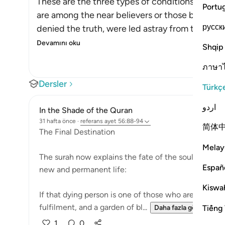
These are the three types of conditions that pe
Portu
are among the near believers or those below the
русск
denied the truth, were led astray from the gui
Devamını oku
Shqip
ภาษา
Dersler
Türkç
اردو
In the Shade of the Quran
31 hafta önce
·
referans
ayet 56:88-94
简体
The Final Destination
Melay
The surah now explains the fate of the soul that has 
Españ
new and permanent life:
Kiswah
If that dying person is one of those who are drawn c
fulfilment, and a garden of bl...
Tiếng 
Daha fazla gör
1
0