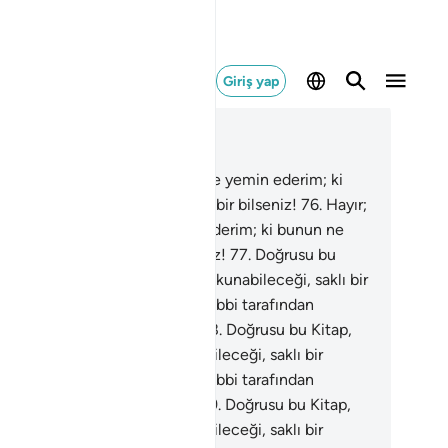
Giriş yap
ğlam içinde okuyun
üm 56, Sayfa 537, Juz 27
.
Hayır; yıldızların yerleri üzerine yemin ederim; ki
nun ne büyük yemin olduğunu bir bilseniz!
76
.
Hayır;
dızların yerleri üzerine yemin ederim; ki bunun ne
yük yemin olduğunu bir bilseniz!
77
.
Doğrusu bu
ap, sadece arınmış olanların dokunabileceği, saklı bir
tap'da mevcutken Alemlerin Rabbi tarafından
irilmiş olan Kuranı Kerim'dir.
78
.
Doğrusu bu Kitap,
ece arınmış olanların dokunabileceği, saklı bir
tap'da mevcutken Alemlerin Rabbi tarafından
irilmiş olan Kuranı Kerim'dir.
79
.
Doğrusu bu Kitap,
ece arınmış olanların dokunabileceği, saklı bir