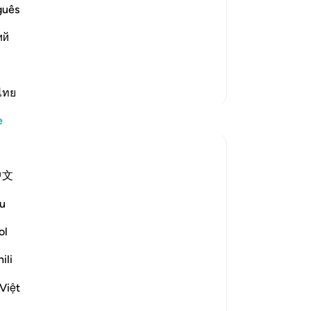
ople face upon their death. Either they
Ki
guês
ir rank on the right, or those who
ind
ий
dance and were ignorant about Allah
…
sad
Ki
ind
Daha Fazla Tefsir
gö
ไทย
ve
e
day
si
ca
中文
Biz
85
u
kal
turned its back on this world to begin its
gö
ol
gö
ili
o 
lose to God, he will have repose,
ya
Việt
sö