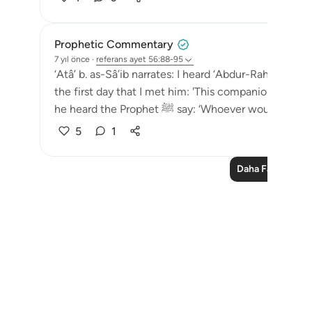
Prophetic Commentary
7 yıl önce
·
referans
ayet 56:88-95
‘Atâ’ b. as-Sâ’ib narrates: I heard ‘Abdur-Rahmân b. 
the first day that I met him: 'This companion of the Messenger of Al
he heard the Prophet ﷺ say: ‘Whoever wou
5
1
Daha Fazla Ders