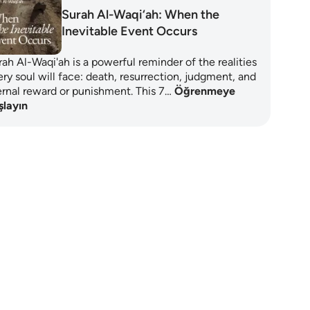
Surah Al-Waqi‘ah: When the
Inevitable Event Occurs
ah Al-Waqi'ah is a powerful reminder of the realities
ry soul will face: death, resurrection, judgment, and
ernal reward or punishment. This 7…
Öğrenmeye
şlayın