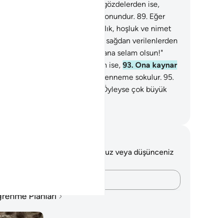
virsenize!
88
.
Eğer ölen o kişi, gözdelerden ise,
hatlık, hoşluk ve nimet cenneti onundur.
89
.
Eğer
n o kişi, gözdelerden ise, rahatlık, hoşluk ve nimet
nneti onundur.
90
.
Eğer defteri sağdan verilenlerden
,
91
.
"Ey sağcılardan olan kişi, sana selam olsun!"
ir.
92
.
Eğer, sapık yalancılardan ise,
93
.
Ona kaynar
dan konukluk sunulur.
94
.
Cehenneme sokulur.
95
.
ğrusu kesin gerçek budur.
96
.
Öyleyse çok büyük
binin adını tesbih et.
rkish Translation(Diyanet)
tlar ve Düşünceler
 ayetle ilgili herhangi bir notunuz veya düşünceniz
k.
Düşüncelerinizi kaydedin…
renme Planları