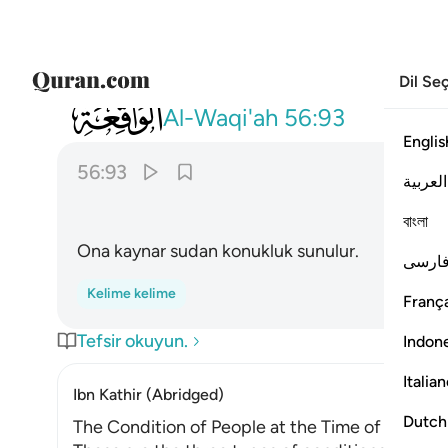
Dil Se
056
فنزل من حميم ٩٣
Al-Waqi'ah
56:93
Englis
56:93
العربية
বাংলা
Ona kaynar sudan konukluk sunulur.
ارسی
Kelime kelime
França
Tefsir okuyun.
Indon
Italia
Ibn Kathir (Abridged)
Dutch
The Condition of People at the Time of Their D