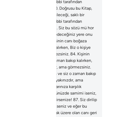
tap'da mevcutken Alemlerin Rabbi tarafından
irilmiş olan Kuranı Kerim'dir.
80
.
Doğrusu bu Kitap,
ece arınmış olanların dokunabileceği, saklı bir
tap'da mevcutken Alemlerin Rabbi tarafından
irilmiş olan Kuranı Kerim'dir.
81
.
Siz bu sözü mü hor
rüyorsunuz?
82
.
Rızkınıza şükredeceğiniz yere onu
reni mi yalanlıyorsunuz?
83
.
Kişinin canı boğaza
anınca ve siz o zaman bakıp kalırken, Biz o kişiye
zden daha yakınızdır, ama görmezsiniz.
84
.
Kişinin
nı boğaza dayanınca ve siz o zaman bakıp kalırken,
 o kişiye sizden daha yakınızdır, ama görmezsiniz.
.
Kişinin canı boğaza dayanınca ve siz o zaman bakıp
ırken, Biz o kişiye sizden daha yakınızdır, ama
rmezsiniz.
86
.
Siz dirilip yaptıklarınıza karşılık
rmeyecekseniz ve eğer bu sözünüzde samimi iseniz,
çıkmak üzere olan canı geri çevirsenize!
87
.
Siz dirilip
ptıklarınıza karşılık görmeyecekseniz ve eğer bu
zünüzde samimi iseniz, o çıkmak üzere olan canı geri