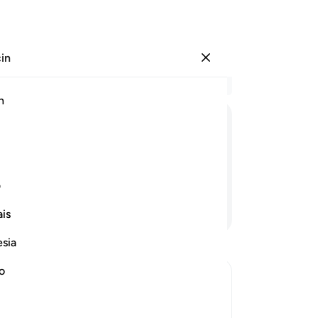
çin
Giriş yap
Ba
h
Böl
75
ﲘ
ﲙ
ﲚ
ﲛ
bu
yıl
bü
ف
Kit
Devamını Okuyun
is
Ki
ind
esia
sad
Ki
no
ind
eath
sad