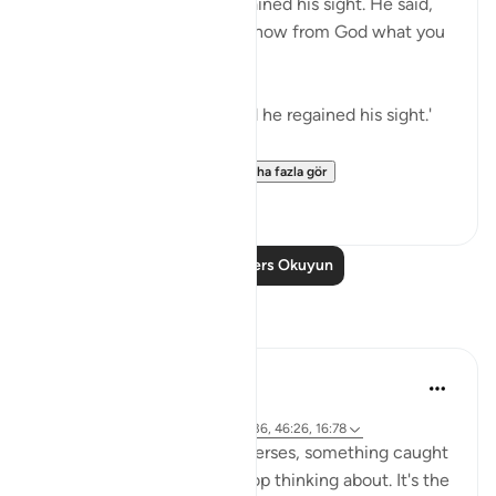
it over his face, and he regained his sight. He said,
'Did I not say to you that I know from God what you
do not know?' [12:96]
'He laid it over his face, and he regained his sight.'
💭 In an instant, and w...
Daha fazla gör
23
1
Daha Fazla Ders Okuyun
Yansımalar
Abdurrehman K
21 hafta önce
·
referans
ayet 32:9, 67:23, 23:78, 17:36, 46:26, 16:78
While reflecting on these verses, something caught
my attention that I can't stop thinking about. It's the