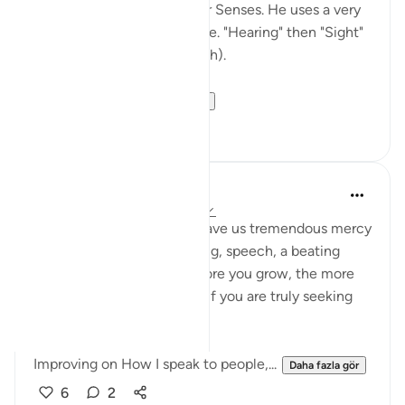
way Allah Pak describes our Senses. He uses a very
specific, rhythmic sequence. "Hearing" then "Sight"
then heart/ intellect( Af'idah).
At first, it loo...
Daha fazla gör
27
1
Bilal Johnson
33 hafta önce
·
referans
ayet 16:78
Understanding that Allah gave us tremendous mercy
by, allowing us sight, hearing, speech, a beating
heart, and brain that the more you grow, the more
your reason grows as well (if you are truly seeking
guidance from Allah.
Improving on How I speak to people,...
Daha fazla gör
6
2