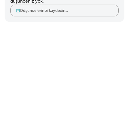
düşünceniz yok.
Düşüncelerinizi kaydedin…
Notes
placeholders
close