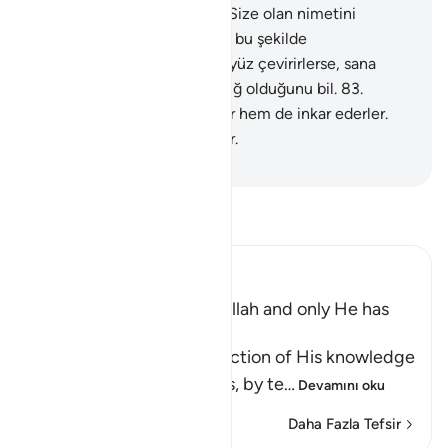
koruyacak zırhlar vermiştir. Size olan nimetini
müslüman olasınız diye işte bu şekilde
tamamlamaktadır.
82
.
Eğer yüz çevirirlerse, sana
düşenin sadece açıkça tebliğ olduğunu bil.
83
.
Allah'ın nimetini hem bilirler hem de inkar ederler.
Zaten çoğu kafir kimselerdir.
-
Turkish Translation(Diyanet)
Tefsir okuyun.
Ibn Kathir (Abridged)
The Unseen belongs to Allah and only He has
Knowledge of the Hour
Allah tells us of the perfection of His knowledge
and ability to do all things, by te
…
Devamını oku
Daha Fazla Tefsir