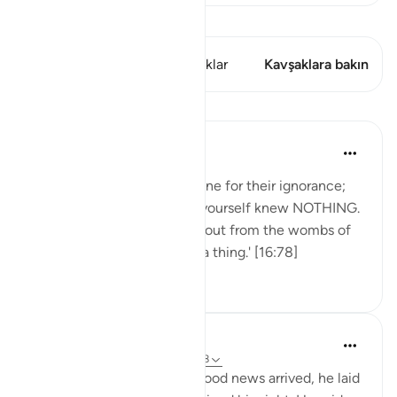
Kıraat'ı görüntüle
Bu ayette şunlar var: 1 Kavşaklar
Kavşaklara bakın
Dersler
Saad Tasleem
4 yıl önce
·
referans
ayet 16:78
Never look down on someone for their ignorance;
there was a day when you yourself knew NOTHING.
'And Allah has brought you out from the wombs of
your mothers not knowing a thing.' [16:78]
48
2
Mohammad Elshinawy
5 yıl önce
·
referans
ayet 12:96, 16:78
Then, when the bearer of good news arrived, he laid