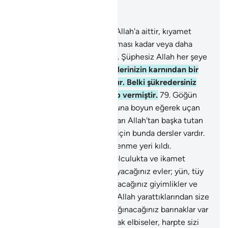
Bağlam içinde okuyun
Bölüm 16, Sayfa 275, Juz 14
77
.
Göklerin ve yerin gaybı Allah'a aittir, kıyamet
saatinin kopuşu bir göz kırpması kadar veya daha
çabuk bir zaman içinde olur. Şüphesiz Allah her şeye
Kadir'dir.
78
.
Allah sizi annelerinizin karnından bir
şey bilmez halde çıkarmıştır. Belki şükredersiniz
diye size kulak, göz ve kalp vermiştir.
79
.
Göğün
boşluğunda Allah'ın buyruğuna boyun eğerek uçan
kuşlara bakmıyorlar mı? Onları Allah'tan başka tutan
kimse yoktur. İnanan millet için bunda dersler vardır.
80
.
Allah size evlerinizi dinlenme yeri kıldı.
Hayvanların derilerinden, yolculukta ve ikamet
zamanlarınızda kolayca taşıyacağınız evler; yün, tüy
ve kıllarından bir süre kullanacağınız giyimlikler ve
geçimlikler var etmiştir.
81
.
Allah yarattıklarından size
gölgeler yapmış; dağlarda sığınacağınız barınaklar var
etmiş, sizi sıcaktan koruyacak elbiseler, harpte sizi