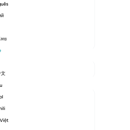
t He has prepared for them of esteem,
ol
guês
Rah
ий
du
be a success;) Ibn `Abbas and Ad-Dahhak
ki
söy
ki
ไทย
Daha Fazla Tefsir
yak
e
su
der
-
Tu
Kavşaklara bakın
中文
Yansımalar
No
u
Bu
ol
Umar Shariff
yo
5 yıl önce
·
referans
ayet 78:35
ili
These days we listen to vain talks like
comedies, conspiracy theories (even we
Việt
got dedicated Apps & Social media), etc