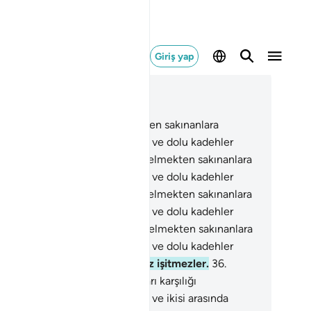
Giriş yap
ğlam içinde okuyun
üm 78, Sayfa 583, Juz 30
.
Doğrusu, Allah'a karşı gelmekten sakınanlara
tuluş, bahçeler, bağlar, yaşıtlar ve dolu kadehler
dır.
32
.
Doğrusu, Allah'a karşı gelmekten sakınanlara
tuluş, bahçeler, bağlar, yaşıtlar ve dolu kadehler
dır.
33
.
Doğrusu, Allah'a karşı gelmekten sakınanlara
tuluş, bahçeler, bağlar, yaşıtlar ve dolu kadehler
dır.
34
.
Doğrusu, Allah'a karşı gelmekten sakınanlara
tuluş, bahçeler, bağlar, yaşıtlar ve dolu kadehler
dır.
35
.
Orada boş ve yalan söz işitmezler.
36
.
lar Rabbinin katından, hesabları karşılığı
ilenlerdir.
37
.
O, göklerin, yerin ve ikisi arasında