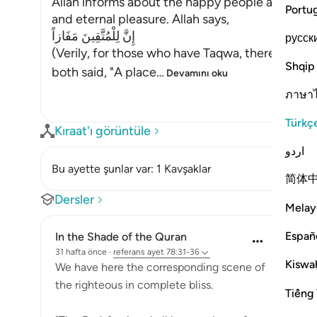
Allah informs about the happy people and wha
Portu
and eternal pleasure. Allah says,
إِنَّ لِلْمُتَّقِينَ مَفَازاً
русск
(Verily, for those who have Taqwa, there will 
Shqip
both said, "A place
…
Devamını oku
ภาษา
Türkç
Kıraat'ı görüntüle
اردو
Bu ayette şunlar var: 1 Kavşaklar
简体
Dersler
Melay
Españ
In the Shade of the Quran
31 hafta önce
·
referans
ayet 78:31-36
Kiswah
We have here the corresponding scene of
the righteous in complete bliss.
Tiếng 