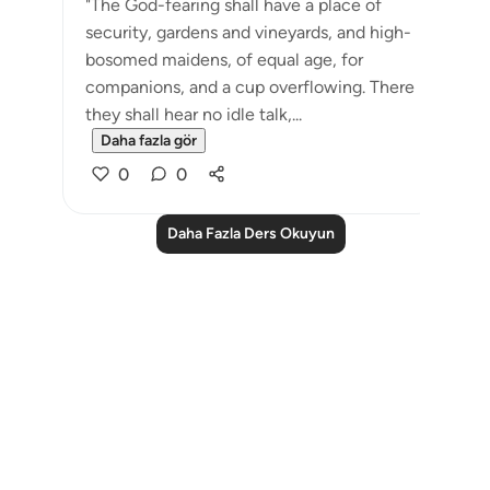
"The God-fearing shall have a place of
security, gardens and vineyards, and high-
bosomed maidens, of equal age, for
companions, and a cup overflowing. There
they shall hear no idle talk,...
Daha fazla gör
0
0
Daha Fazla Ders Okuyun