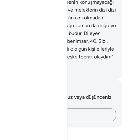
anların Rabbidir. O, önünde kimsenin konuşmayacağı
man olan Allah'tır.
38
.
Cebrail ve meleklerin dizi dizi
rdukları gün, Rahman olan Allah'ın izni olmadan
mse konuşamayacaktır. Konuştuğu zaman da doğruyu
leyecektir.
39
.
İşte gerçek gün budur. Dileyen
mse, Rabbine götürecek bir yol benimser.
40
.
Sizi,
ın gelecekteki bir azabla uyardık; o gün kişi elleriyle
nduğuna bakar ve inkarcı da: "Keşke toprak olaydım"
.
rkish Translation(Diyanet)
tlar ve Düşünceler
 ayetle ilgili herhangi bir notunuz veya düşünceniz
k.
Düşüncelerinizi kaydedin…