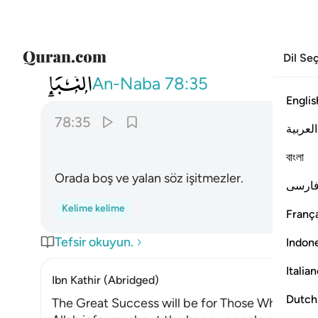
Dil Se
078
لا يسمعون فيها لغوا ولا كذابا ٣٥
An-Naba
78:35
Englis
78:35
العربية
বাংলা
Orada boş ve yalan söz işitmezler.
ارسی
Kelime kelime
França
Tefsir okuyun.
Indon
Italia
Ibn Kathir (Abridged)
Dutch
The Great Success will be for Those Who have