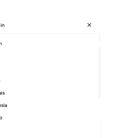
çin
Giriş yap
Ba
h
Böl
31
ﱎ
ﱏ
ﱐ
ﱑ
ﱒ
ﱓ
ﱔ
kur
var
kur
ف
var
Devamını Okuyun
is
kur
var
esia
kur
var
no
Bun
 Taqwa
ver