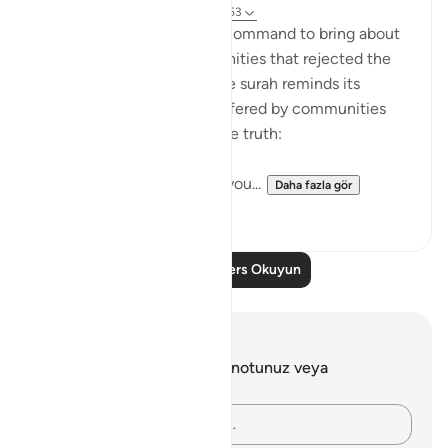
31 hafta önce
·
referans
ayet 54:51-53
It was always a once-only command to bring about
the terrible fate of communities that rejected the
truth of God's message. The surah reminds its
addressees of the fates suffered by communities
who, like them, rejected the truth:
"We destroyed people like you...
Daha fazla gör
0
0
Daha Fazla Ders Okuyun
Notlar ve Düşünceler
Bu ayetle ilgili herhangi bir notunuz veya
düşünceniz yok.
Düşüncelerinizi kaydedin…