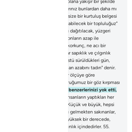
onları güç ve kuvvet sahibi olana yakışır bir şekilde
yakaladık.
43
.
Sizin inkarcılarınız bunlardan daha mı
üstündür? Yoksa Kitablarda size bir kurtuluş belgesi
mi var?
44
.
Yoksa: "Biz öç alabilecek bir topluluğuz"
mu diyorlar?
45
.
Toplulukları dağıtılacak, yüzgeri
edileceklerdir.
46
.
Kıyamet onların azap ile
vadedildikleri gündür. O ne korkunç, ne acı bir
gündür!
47
.
Doğrusu suçlular sapıklık ve çılgınlık
içindedirler.
48
.
Ateşe yüzüstü sürüldükleri gün,
onlara: "Cehennemin dokunan azabını tadın" denir.
49
.
Şüphesiz Biz her şeyi bir ölçüye göre
yaratmışızdır.
50
.
Bizim buyruğumuz bir göz kırpması
gibi anidir.
51
.
And olsun ki, benzerlerinizi yok etti,
öğüt alan yok mudur?
52
.
İnsanların yaptıkları her
şey kitablarda kayıtlıdır.
53
.
Küçük ve büyük, hepsi
satır satırdır.
54
.
Allah'a karşı gelmekten sakınanlar,
güçlü hükümdarın katında, yüksek bir derecede,
cennetlerde ferahlık ve aydınlık içindedirler.
55
.