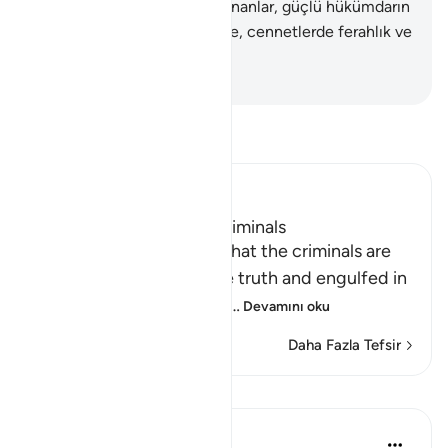
Allah'a karşı gelmekten sakınanlar, güçlü hükümdarın
katında, yüksek bir derecede, cennetlerde ferahlık ve
aydınlık içindedirler.
-
Turkish Translation(Diyanet)
Tefsir okuyun.
Ibn Kathir (Abridged)
The Destination of the Criminals
Allah the Exalted states that the criminals are
misguided away from the truth and engulfed in
confusion, because of th
…
Devamını oku
Daha Fazla Tefsir
Dersler
In the Shade of the Quran