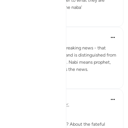
The great news is the answer to what they are
questioning one another: The naba'
0
0
Yaser Birjas
8 yıl önce
·
referans
ayet 78:2
An-Naba means Khabr, or breaking news - that
which rises up, stands out, and is distinguished from
information and knowledge. Nabi means prophet,
and he is the one who gives the news.
0
0
In the Shade of the Quran
31 hafta önce
·
referans
ayet 78:1-5
Needless Enquiry
About what are they asking? About the fateful