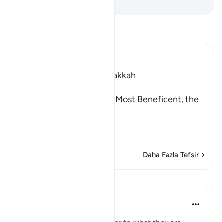
-
Turkish Translation(Diyanet)
Tefsir okuyun.
Ibn Kathir (Abridged)
Which was revealed in Makkah
بِسْمِ اللَّهِ الرَّحْمَـنِ الرَّحِيمِ
In the Name of Allah, the Most Beneficent, the
Most Merciful.
Refutation against the
…
Devamını oku
Daha Fazla Tefsir
Dersler
Yaser Birjas
8 yıl önce
·
referans
ayet 78:2