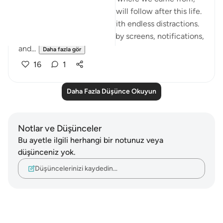
why we are here, and what will follow after this life.
But now, the world hums with endless distractions.
Our thoughts are occupied by screens, notifications,
and...
Daha fazla gör
16
1
Daha Fazla Düşünce Okuyun
Notlar ve Düşünceler
Bu ayetle ilgili herhangi bir notunuz veya
düşünceniz yok.
Düşüncelerinizi kaydedin…