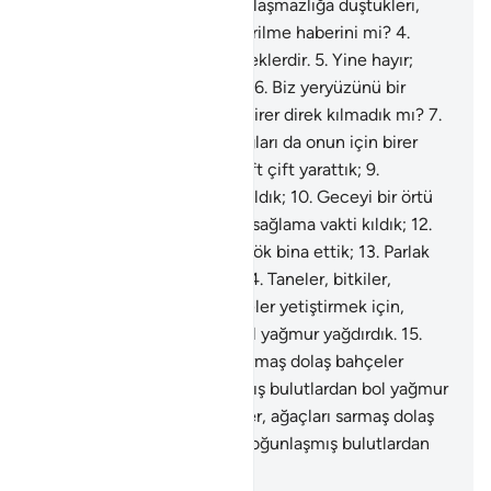
haberini mi?
3
.
Üzerinde anlaşmazlığa düştükleri,
büyük bir olay olan tekrar dirilme haberini mi?
4
.
Hayır; şüphesiz görüp bileceklerdir.
5
.
Yine hayır;
elbette görüp bileceklerdir.
6
.
Biz yeryüzünü bir
beşik, dağları da onun için birer direk kılmadık mı?
7
.
Biz yeryüzünü bir beşik, dağları da onun için birer
direk kılmadık mı?
8
.
Sizi çift çift yarattık;
9
.
Uykunuzu dinlenme vakti kıldık;
10
.
Geceyi bir örtü
yaptık;
11
.
Gündüzü geçimi sağlama vakti kıldık;
12
.
Üstünüze yedi kat sağlam gök bina ettik;
13
.
Parlak
ışık veren güneşi varettik;
14
.
Taneler, bitkiler,
ağaçları sarmaş dolaş bahçeler yetiştirmek için,
yoğunlaşmış bulutlardan bol yağmur yağdırdık.
15
.
Taneler, bitkiler, ağaçları sarmaş dolaş bahçeler
yetiştirmek için, yoğunlaşmış bulutlardan bol yağmur
yağdırdık.
16
.
Taneler, bitkiler, ağaçları sarmaş dolaş
bahçeler yetiştirmek için, yoğunlaşmış bulutlardan
bol yağmur yağdırdık.