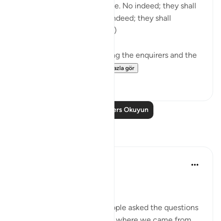
tiding on which they dispute. No indeed; they shall
certainly know! Again, no indeed; they shall
certainly know! (Verses 1-5)
The surah opens by shunning the enquirers and the
enquiry. It wonders...
Daha fazla gör
1
0
Daha Fazla Ders Okuyun
Yansımalar
Dr Maryam Fayyaz
2 yıl önce
·
referans
ayet 78:1-5
﷽
There was a time when people asked the questions
that truly mattered—about where we came from,