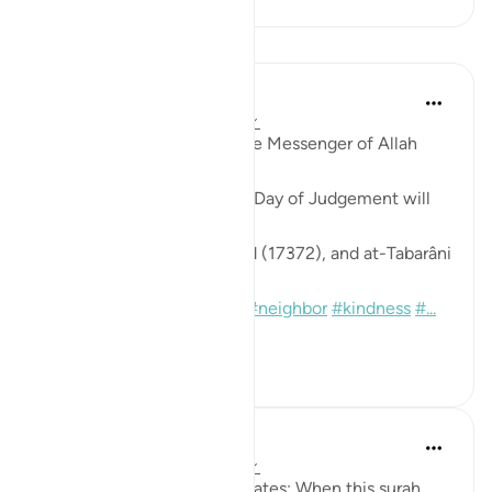
Dersler
Prophetic Commentary
8 yıl önce
·
referans
ayet 39:30-31
‘Uqbah b. ‘Âmir narrates: The Messenger of Allah
(saws) said:
'The first disputants on the Day of Judgement will
be two neighbors.'
[Sound: Narrated by Ahmad (17372), and at-Tabarâni
in al-Kabeer (17/309, 636)]
#hadith
#dispute
#justice
#neighbor
#kindness
#...
Daha fazla gör
0
0
Prophetic Commentary
8 yıl önce
·
referans
ayet 39:30-31
Az-Zubayr b. al-‘Awâm narrates: When this surah