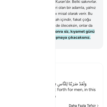
eğriliği olmayan, Arapça bir Kuran'dır. Belki sakınırlar.
29
.
Allah, geçimsiz efendileri olan bir adamla, yalnız
bir kişiye bağlı olan bir adamı misal olarak verir. Bu
ikisi eşit midir? Övülmek Allah içindir, fakat çoğu
bilmezler.
30
.
Şüphesiz sen de öleceksin, onlar da
ölecekler.
31
.
Ey insanlar! Sonra siz, kıyamet günü
Rabbinizin huzurunda duruşmaya çıkacaksınız.
-
Turkish Translation(Diyanet)
Tefsir okuyun.
Ibn Kathir (Abridged)
The Parable of Shirk
وَلَقَدْ ضَرَبْنَا لِلنَّاسِ فِى هَـذَا الْقُرْءَانِ مِن كُلِّ مَثَلٍ
(And indeed We have put forth for men, in this
Qur'an every
…
Devamını oku
Daha Fazla Tefsir