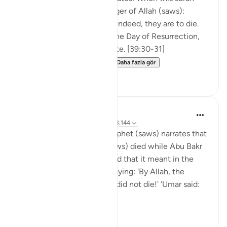
came down to the Messenger of Allah (saws):
Indeed, you are to die, and indeed, they are to die.
(30) Then indeed you, on the Day of Resurrection,
before your Lord, will dispute. [39:30-31]
Az-Zubayr asked: 'O Me...
Daha fazla gör
0
0
Prophetic Commentary
8 yıl önce
·
referans
ayet 39:30-31, 3:144
‘Âishah, the wife of the Prophet (saws) narrates that
the Messenger of Allah (saws) died while Abu Bakr
was in as-Sinh (Ismâ‘eel said that it meant in the
heights). ‘Umar stood up, saying: 'By Allah, the
Messenger of Allah (saws) did not die!' ‘Umar said:
'Tha...
Daha fazla gör
1
0