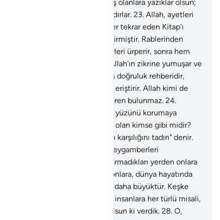
anmak hususunda katılaşmış olanlara yazıklar olsun;
işte bunlar apaçık sapıklıktadırlar.
23
.
Allah, ayetleri
birbirine benzeyen ve yer yer tekrar eden Kitap'ı
sözlerin en güzeli olarak indirmiştir. Rablerinden
korkanların, bu Kitap'tan tüyleri ürperir, sonra hem
derileri ve hem de kalbleri Allah'ın zikrine yumuşar ve
yatışır. İşte bu Kitap, Allah'ın doğruluk rehberidir,
onunla istediğini doğru yola eriştirir. Allah kimi de
saptırırsa artık ona yol gösteren bulunmaz.
24
.
Kıyamet günü kötü azaptan yüzünü korumaya
çalışan kimse, güven içinde olan kimse gibi midir?
Zalimlere: "Kazandıklarınızın karşılığını tadın" denir.
25
.
Onlardan öncekiler de peygamberleri
yalanlamışlardı da farkına varmadıkları yerden onlara
bir azap çatmıştı.
26
.
Allah onlara, dünya hayatında
rezilliği tattırdı; ahiret azabı daha büyüktür. Keşke
bilseler!
27
.
Biz bu Kuran'da insanlara her türlü misali,
belki öğüt alırlar diye, and olsun ki verdik.
28
.
O,