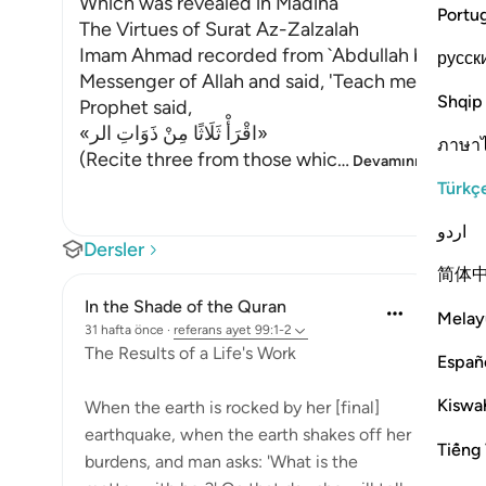
Which was revealed in Madina
Portu
The Virtues of Surat Az-Zalzalah
Imam Ahmad recorded from `Abdullah bin `Amr 
русск
Messenger of Allah and said, 'Teach me what to
Shqip
Prophet said,
«اقْرَأْ ثَلَاثًا مِنْ ذَوَاتِ الر»
ภาษา
(Recite three from those whic
…
Devamını oku
Türkç
اردو
Dersler
简体
In the Shade of the Quran
Melay
31 hafta önce
·
referans
ayet 99:1-2
The Results of a Life's Work
Españ
Kiswah
When the earth is rocked by her [final]
earthquake, when the earth shakes off her
Tiếng 
burdens, and man asks: 'What is the