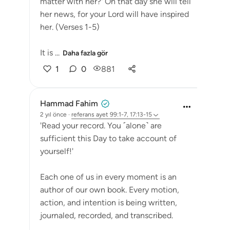
matter with her?' On that day she will tell
her news, for your Lord will have inspired
her. (Verses 1-5)
It is ...
Daha fazla gör
1
0
881
Hammad Fahim
2 yıl önce
·
referans
ayet 99:1-7, 17:13-15
'Read your record. You ˹alone˺ are
sufficient this Day to take account of
yourself!'
Each one of us in every moment is an
author of our own book. Every motion,
action, and intention is being written,
journaled, recorded, and transcribed.