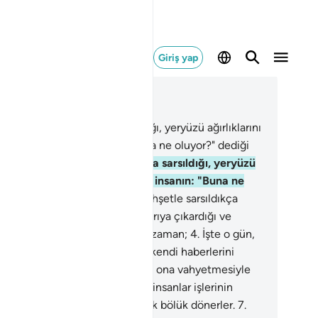
Giriş yap
ğlam içinde okuyun
üm 99, Sayfa 599, Juz 30
er dehşetle sarsıldıkça sarsıldığı, yeryüzü ağırlıklarını
arıya çıkardığı ve insanın: "Buna ne oluyor?" dediği
man;
2
.
Yer dehşetle sarsıldıkça sarsıldığı, yeryüzü
rlıklarını dışarıya çıkardığı ve insanın: "Buna ne
uyor?" dediği zaman;
3
.
Yer dehşetle sarsıldıkça
sıldığı, yeryüzü ağırlıklarını dışarıya çıkardığı ve
sanın: "Buna ne oluyor?" dediği zaman;
4
.
İşte o gün,
r, Rabbinin ona vahyetmesiyle kendi haberlerini
atır.
5
.
İşte o gün, yer, Rabbinin ona vahyetmesiyle
di haberlerini anlatır.
6
.
O gün insanlar işlerinin
dilerine gösterilmesi için bölük bölük dönerler.
7
.