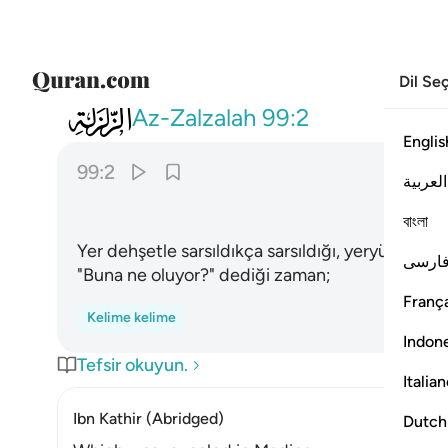
Dil Se
099
واخرجت الارض اثقالها ٢
Az-Zalzalah
99:2
Englis
99:2
العربية
বাংলা
Yer dehşetle sarsıldıkça sarsıldığı, yeryüzü ağırlı
ارسی
"Buna ne oluyor?" dediği zaman;
França
Kelime kelime
Indon
Tefsir okuyun.
Italia
Ibn Kathir (Abridged)
Dutch