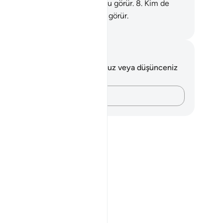
 zerre kadar iyilik yapmışsa onu görür.
8
.
Kim de
rre kadar kötülük yapmışsa onu görür.
rkish Translation(Diyanet)
tlar ve Düşünceler
 ayetle ilgili herhangi bir notunuz veya düşünceniz
k.
Düşüncelerinizi kaydedin…