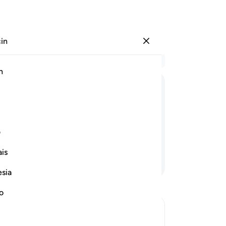
çin
Giriş yap
Ba
h
Böl
1
.
Y
ﱺ
ﱻ
ﱼ
ﱽ
dış
za
klarını dışarıya çıkardığı ve insanın:
ağı
ف
ol
is
sar
Devamını Okuyun
in
esia
ye
anl
no
ken
ken