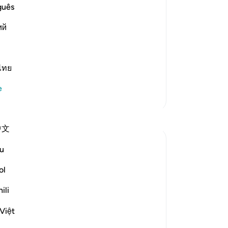
Kim
guês
ze
that he said, "A man came to the
ий
-
Tu
 recite, O Messenger of Allah!' The
No
ไทย
Bu
yo
e
Daha Fazla Tefsir
Yansımalar
中文
ekaterina myachina
u
2 hafta önce
·
referans
ayet 99:1-8
From Recitation to Reflection
ol
Nothing Is Lost
ili
Isha Prayer · Surah Az-Zalzalah (99:1–8)
Việt