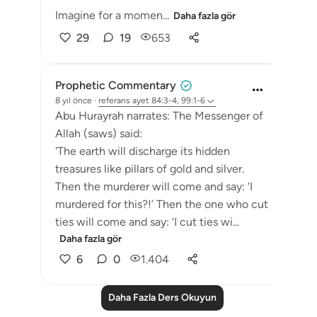
Imagine for a momen...
Daha fazla gör
29
19
653
Prophetic Commentary
8 yıl önce
·
referans
ayet 84:3-4, 99:1-6
Abu Hurayrah narrates: The Messenger of
Allah (saws) said:
'The earth will discharge its hidden
treasures like pillars of gold and silver.
Then the murderer will come and say: ‘I
murdered for this?!’ Then the one who cut
ties will come and say: ‘I cut ties wi...
Daha fazla gör
6
0
1.404
Daha Fazla Ders Okuyun