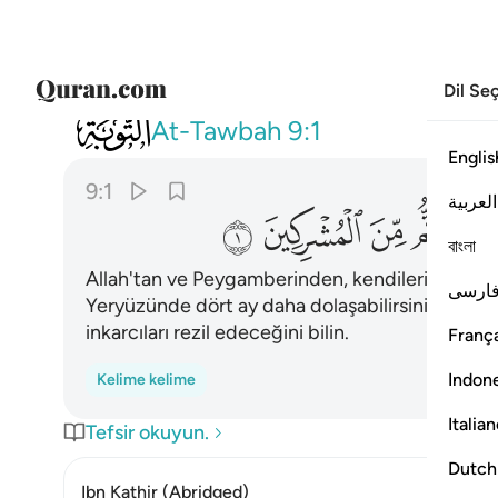
Dil Se
009
براءة من الله ورسوله الى الذين عاه
At-Tawbah
9:1
Englis
9:1
العربية
ﱇ
ﱈ
ﱉ
ﱊ
বাংলা
Allah'tan ve Peygamberinden, kendileriyle andla
ارسی
Yeryüzünde dört ay daha dolaşabilirsiniz. Allah'ı
inkarcıları rezil edeceğini bilin.
França
Indon
Kelime kelime
Italia
Tefsir okuyun.
Dutch
Ibn Kathir (Abridged)