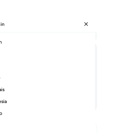
çin
Giriş yap
Ba
h
Böl
1
.
ﱁ
ﱂ
ﱃ
ﱄ
ﱅ
ﱆ
an
dör
şma yaptığınız müşriklere ihtardır:
bır
ف
 aciz bırakamayacağınızı, Allah'ın
ede
is
ken
Yer
esia
Devamını Okuyun
bır
bil
no
uz
ins