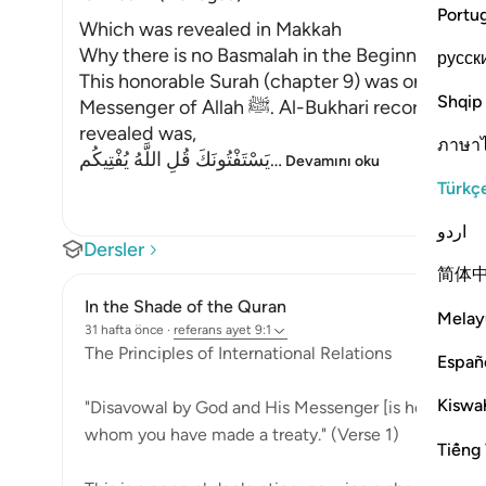
Portu
Which was revealed in Makkah
Why there is no Basmalah in the Beginning of T
русск
This honorable Surah (chapter 9) was one of the
Shqip
Messenger of Allah ﷺ. Al-Bukhari recorded that Al-Bara' said, "The last Ayah to be
revealed was,
ภาษา
يَسْتَفْتُونَكَ قُلِ اللَّهُ يُفْتِيكُم
…
Devamını oku
Türkç
اردو
Dersler
简体
In the Shade of the Quran
Melay
31 hafta önce
·
referans
ayet 9:1
The Principles of International Relations
Españ
Kiswah
"Disavowal by God and His Messenger [is hereby ann
whom you have made a treaty." (Verse 1)
Tiếng 