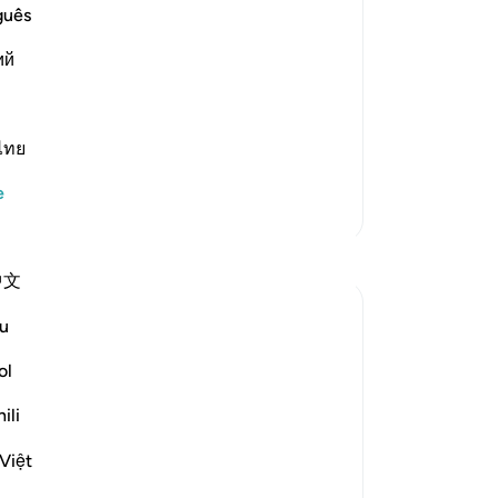
dah
guês
bır
his Surah
ий
mü
 last Surahs to be revealed to the
ek
et
kad
ไทย
ay
e
on
Daha Fazla Tefsir
be
ver
中文
ba
san
u
din
Çün
ol
-
Tu
ili
ounced] to those of the idolaters with
No
Việt
Bu