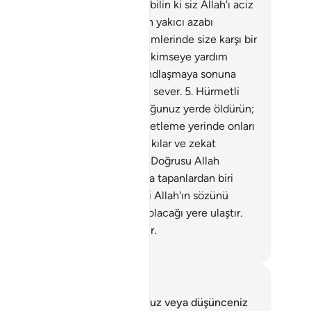
a hayırlı olur, yüz çevirirseniz, bilin ki siz Allah'ı aciz
akamazsınız. İnkar edenlere can yakıcı azabı
jdele.
4
.
Yalnız, andlaşma hükümlerinde size karşı bir
siklik yapmayan ve aleyhinizde kimseye yardım
meyen müşriklerle yaptığınız andlaşmaya sonuna
ar riayet edin. Allah sakınanları sever.
5
.
Hürmetli
lar çıkınca, puta tapanları bulduğunuz yerde öldürün;
ları yakalayıp hapsedin; her gözetleme yerinde onları
kleyin. Eğer tevbe eder, namaz kılar ve zekat
irlerse yollarını serbest bırakın. Doğrusu Allah
ğışlar ve merhamet eder.
6
.
Puta tapanlardan biri
a sığınırsa, onu güvene al; ta ki Allah'ın sözünü
lesin. Sonra onu güven içinde olacağı yere ulaştır.
kü onlar bilgisiz bir topluluktur.
rkish Translation(Diyanet)
tlar ve Düşünceler
 ayetle ilgili herhangi bir notunuz veya düşünceniz