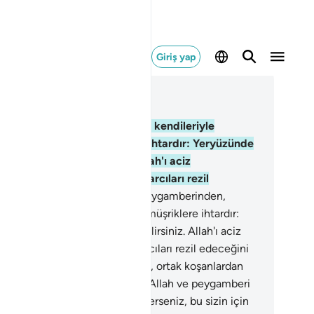
Giriş yap
ğlam içinde okuyun
üm 9, Sayfa 187, Juz 10
Allah'tan ve Peygamberinden, kendileriyle
dlaşma yaptığınız müşriklere ihtardır: Yeryüzünde
t ay daha dolaşabilirsiniz. Allah'ı aciz
akamayacağınızı, Allah'ın inkarcıları rezil
ceğini bilin.
2
.
Allah'tan ve Peygamberinden,
dileriyle andlaşma yaptığınız müşriklere ihtardır:
yüzünde dört ay daha dolaşabilirsiniz. Allah'ı aciz
akamayacağınızı, Allah'ın inkarcıları rezil edeceğini
in.
3
.
Allah'ın ve Peygamberinin, ortak koşanlardan
ak olduğunu, büyük hac günü, Allah ve peygamberi
anlara ilan eder. Eğer tevbe ederseniz, bu sizin için