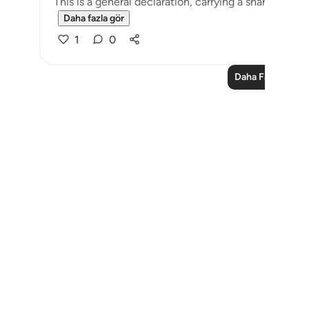
This is a general declaration, carrying a sharp rhythm
Daha fazla gör
1
0
Daha Fazla Ders
Notes
placeholders
close