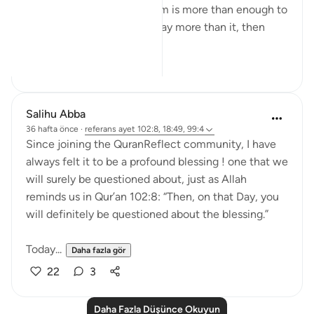
time food and fine one room is more than enough to
thank Allah, but we have way more than it, then
why...
Daha fazla gör
23
3
Salihu Abba
36 hafta önce
·
referans
ayet 102:8, 18:49, 99:4
Since joining the QuranReflect community, I have
always felt it to be a profound blessing ! one that we
will surely be questioned about, just as Allah
reminds us in Qur’an 102:8: “Then, on that Day, you
will definitely be questioned about the blessing.”
Today...
Daha fazla gör
22
3
Daha Fazla Düşünce Okuyun