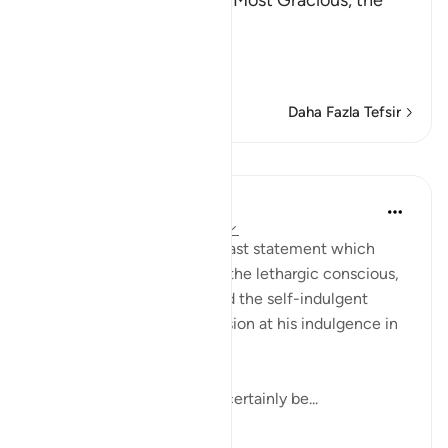
In the Name of Allah, the Most Gracious, the
Most Merciful.
The Result of Loving the
…
Devamını oku
Daha Fazla Tefsir
Dersler
In the Shade of the Quran
31 hafta önce
·
referans
ayet 102:8
Finally, the surah puts the last statement which
makes the drunkard sober, the lethargic conscious,
the confused attentive, and the self-indulgent
tremble and feel apprehension at his indulgence in
comfort and pleasure:
"Then on that day you will certainly be...
Daha fazla gör