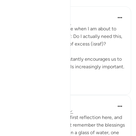
Yansımalar
Binte Khan
8 hafta önce
·
referans
ayet 102:8
I often think about this verse when I am about to
buy something. I ask myself: Do I actually need this,
or is this just another form of excess (israf)?
Living in a culture that constantly encourages us to
buy more, this question feels increasingly important.
...
Daha fazla gör
16
1
Eman Fatima
35 hafta önce
·
referans
ayet 102:8
Assalam o Alaikum! It's my first reflection here, and
I'm happy to share, we don't remember the blessings
of Allah has granted us, even a glass of water, one