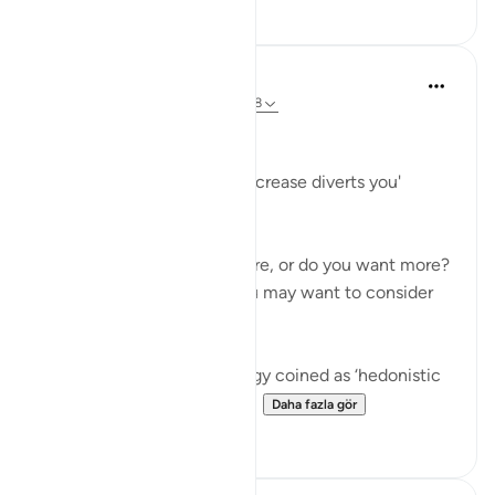
1
0
Hammad Fahim
3 yıl önce
·
referans
ayet 102:1, 102:8
Greed
'Competition in [worldly] increase diverts you'
(102:1)
Are you happy where you are, or do you want more?
Before you answer this, you may want to consider
the following.
There is a term in psychology coined as ‘hedonistic
habituation’. The idea is th...
Daha fazla gör
50
13