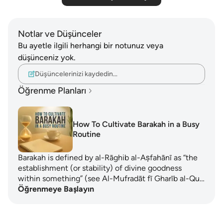
Notlar ve Düşünceler
Bu ayetle ilgili herhangi bir notunuz veya
düşünceniz yok.
Düşüncelerinizi kaydedin…
Öğrenme Planları
How To Cultivate Barakah in a Busy
Routine
Barakah is defined by al-Rāghib al-Aṣfahānī as “the
establishment (or stability) of divine goodness
within something” (see Al-Mufradāt fī Gharīb al-Qu…
Öğrenmeye Başlayın