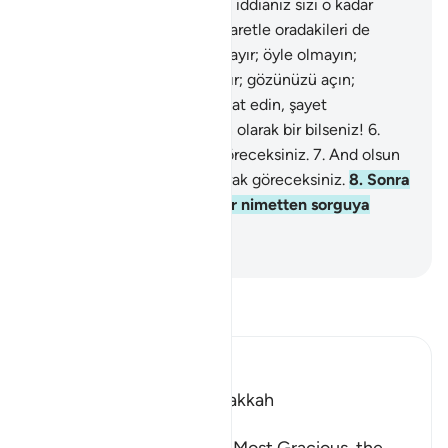
oldunuz.
2
.
Çoğunluk olmak iddianız sizi o kadar
meşgul etti ki, mezarları ziyaretle oradakileri de
sayacak kadar oldunuz.
3
.
Hayır; öyle olmayın;
yakında bileceksiniz.
4
.
Hayır; gözünüzü açın;
yakında bileceksiniz.
5
.
Dikkat edin, şayet
yaptığınızın sonucunu kesin olarak bir bilseniz!
6
.
And olsun ki, cehennemi göreceksiniz.
7
.
And olsun
ki, onu gözünüzle kesin olarak göreceksiniz.
8
.
Sonra
o gün, size verilmiş olan her nimetten sorguya
çekileceksiniz.
-
Turkish Translation(Diyanet)
Tefsir okuyun.
Ibn Kathir (Abridged)
Which was revealed in Makkah
بِسْمِ اللَّهِ الرَّحْمَـنِ الرَّحِيمِ