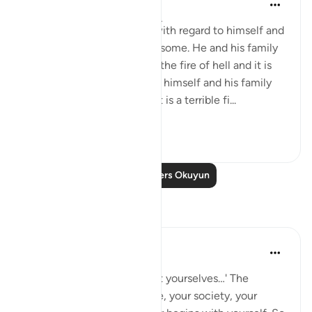
In the Shade of the Quran
31 hafta önce
·
referans
ayet 66:6
A believer's responsibility with regard to himself and
his family is heavy and awesome. He and his family
are liable to punishment in the fire of hell and it is
his responsibility to protect himself and his family
from such a dreadful fate. It is a terrible fi...
Daha fazla gör
1
0
Daha Fazla Ders Okuyun
Yansımalar
Hammad Fahim
geçen yıl
·
referans
ayet 66:6
'O you who believe, protect yourselves…' The
righteousness of your home, your society, your