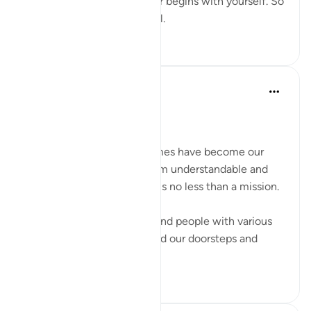
Ummah, and your Hereafter begins with yourself. So
do not wrong your own soul.
20
4
Dr Maryam Fayyaz
2 yıl önce
·
referans
ayet 66:6
﷽
In this day and age, our homes have become our
dawah centers. Making Islam understandable and
acceptable to our children is no less than a mission.
When atheists, agnostics, and people with various
other missions have reached our doorsteps and
entered our...
Daha fazla gör
12
3