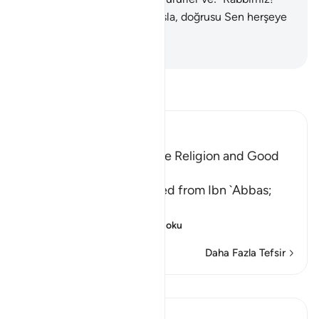
Işığımızı tamamla, bizi bağışla, doğrusu Sen herşeye
Kadir'sin" derler.
-
Turkish Translation(Diyanet)
Tefsir okuyun.
Ibn Kathir (Abridged)
Teaching One's Family the Religion and Good
Behavior
`Ali bin Abi Talhah reported from Ibn `Abbas;
قُواْ أَنفُسَكُمْ وَأَهْلِيكُمْ نَاراً
(Protect yourse
…
Devamını oku
Daha Fazla Tefsir
Dersler