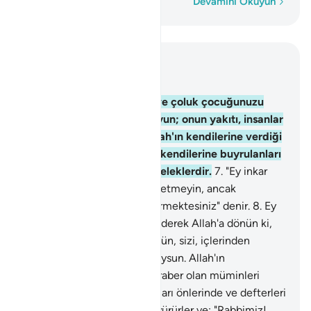
Kelime kelime
Devamını Okuyun
Bağlam içinde okuyun
Bölüm 66, Sayfa 560, Juz 28
6
.
Ey inananlar! Kendinizi ve çoluk çocuğunuzu
cehennem ateşinden koruyun; onun yakıtı, insanlar
ve taşlardır; görevlileri, Allah'ın kendilerine verdiği
emirlere baş kaldırmayan, kendilerine buyrulanları
yerine getiren pek haşin meleklerdir.
7
.
"Ey inkar
edenler! Bugün özür beyan etmeyin, ancak
işlediklerinizin karşılığını görmektesiniz" denir.
8
.
Ey
inananlar! Yürekten tevbe ederek Allah'a dönün ki,
Rabbiniz kötülüklerinizi örtsün, sizi, içlerinden
ırmaklar akan cennetlere koysun. Allah'ın
Peygamberini ve onunla beraber olan müminleri
utandırmayacağı o gün, ışıkları önlerinde ve defterleri
sağlarından verilmiş olarak yürürler ve: "Rabbimiz!