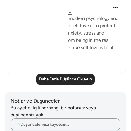
Mahmoud Menshawy
4 yıl önce
·
referans
ayet 66:6, 59:19
Self love is now trending in modern psychology and
self help realm. For me, I see self love is to protect
yourself from inner hell of anxiety, stress and
depression in this life and from being in the real
hellfire in the hereafter . The true self love is to al...
Daha fazla gör
23
7
Daha Fazla Düşünce Okuyun
Notlar ve Düşünceler
Bu ayetle ilgili herhangi bir notunuz veya
düşünceniz yok.
Düşüncelerinizi kaydedin…