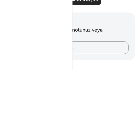
Notlar ve Düşünceler
Bu ayetle ilgili herhangi bir notunuz veya
düşünceniz yok.
Düşüncelerinizi kaydedin…
Notes
placeholders
close