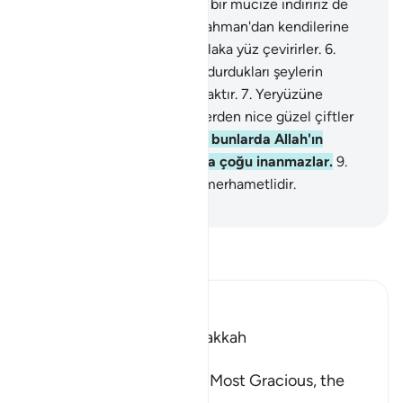
4
.
Biz dilesek onlara gökten bir mucize indiririz de
ona boyun eğip kalırlar.
5
.
Rahman'dan kendilerine
gelen her yeni öğütten mutlaka yüz çevirirler.
6
.
Evet, yalanladılar; alay edip durdukları şeylerin
haberleri kendilerine ulaşacaktır.
7
.
Yeryüzüne
bakmazlar mı? Orada, bitkilerden nice güzel çiftler
yetiştirmişizdir.
8
.
Şüphesiz bunlarda Allah'ın
kudretine işaret vardır, ama çoğu inanmazlar.
9
.
Rabbin şüphesiz güçlüdür, merhametlidir.
-
Turkish Translation(Diyanet)
Tefsir okuyun.
Ibn Kathir (Abridged)
Which was revealed in Makkah
بِسْمِ اللَّهِ الرَّحْمَـنِ الرَّحِيمِ
In the Name of Allah, the Most Gracious, the
Most Merciful.