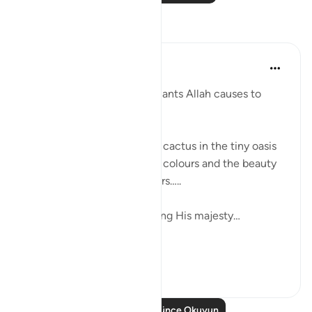
Yansımalar
Khaleda Begum
5 yıl önce
·
referans
ayet 26:7-8
How MANY types of fine plants Allah causes to
grow??????? Subhanallah…
I was looking at a blooming cactus in the tiny oasis
in my balcony…. The shape, colours and the beauty
of the leaves and the flowers…..
it is glorifying Allah, glorifying His majesty…
...
Daha fazla gör
6
2
Daha Fazla Düşünce Okuyun