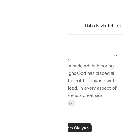
The Qur'an and the Disbe
…
Devamını oku
Daha Fazla Tefsir
Dersler
In the Shade of the Quran
31 hafta önce
·
referans
ayet 26:7-8
The unbelievers demand a miracle while ignoring
the numerous miraculous signs God has placed all
around them. These are sufficient for anyone with
an open heart and mind. Indeed, in every aspect of
this marvellous universe there is a great sign
providing peopl...
Daha fazla gör
1
0
Daha Fazla Ders Okuyun