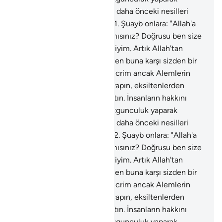
karışıklık çıkarmayın. Sizi ve daha önceki nesilleri
yaratandan korkun" dedi.
181
.
Şuayb onlara: "Allah'a
karşı gelmekten sakınmaz mısınız? Doğrusu ben size
gönderilmiş güvenilir bir elçiyim. Artık Allah'tan
sakının ve bana itaat edin. Ben buna karşı sizden bir
ücret istemiyorum, benim ecrim ancak Alemlerin
Rabbine aittir. Ölçüyü tam yapın, eksiltenlerden
olmayın. Doğru terazi ile tartın. İnsanların hakkını
azaltmayın. Yeryüzünde bozgunculuk yaparak
karışıklık çıkarmayın. Sizi ve daha önceki nesilleri
yaratandan korkun" dedi.
182
.
Şuayb onlara: "Allah'a
karşı gelmekten sakınmaz mısınız? Doğrusu ben size
gönderilmiş güvenilir bir elçiyim. Artık Allah'tan
sakının ve bana itaat edin. Ben buna karşı sizden bir
ücret istemiyorum, benim ecrim ancak Alemlerin
Rabbine aittir. Ölçüyü tam yapın, eksiltenlerden
olmayın. Doğru terazi ile tartın. İnsanların hakkını
azaltmayın. Yeryüzünde bozgunculuk yaparak