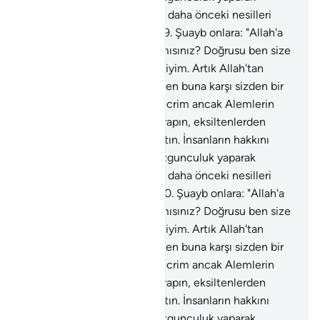
karışıklık çıkarmayın. Sizi ve daha önceki nesilleri
yaratandan korkun" dedi.
179
.
Şuayb onlara: "Allah'a
karşı gelmekten sakınmaz mısınız? Doğrusu ben size
gönderilmiş güvenilir bir elçiyim. Artık Allah'tan
sakının ve bana itaat edin. Ben buna karşı sizden bir
ücret istemiyorum, benim ecrim ancak Alemlerin
Rabbine aittir. Ölçüyü tam yapın, eksiltenlerden
olmayın. Doğru terazi ile tartın. İnsanların hakkını
azaltmayın. Yeryüzünde bozgunculuk yaparak
karışıklık çıkarmayın. Sizi ve daha önceki nesilleri
yaratandan korkun" dedi.
180
.
Şuayb onlara: "Allah'a
karşı gelmekten sakınmaz mısınız? Doğrusu ben size
gönderilmiş güvenilir bir elçiyim. Artık Allah'tan
sakının ve bana itaat edin. Ben buna karşı sizden bir
ücret istemiyorum, benim ecrim ancak Alemlerin
Rabbine aittir. Ölçüyü tam yapın, eksiltenlerden
olmayın. Doğru terazi ile tartın. İnsanların hakkını
azaltmayın. Yeryüzünde bozgunculuk yaparak