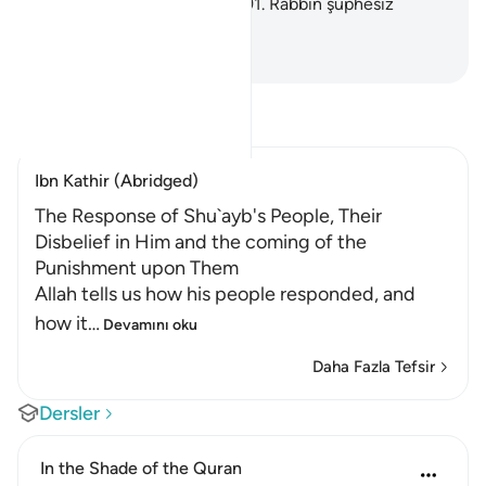
Fakat çoğu inanmamıştır.
191
.
Rabbin şüphesiz
güçlüdür, merhametlidir.
-
Turkish Translation(Diyanet)
Tefsir okuyun.
Ibn Kathir (Abridged)
The Response of Shu`ayb's People, Their
Disbelief in Him and the coming of the
Punishment upon Them
Allah tells us how his people responded, and
how it
…
Devamını oku
Daha Fazla Tefsir
Dersler
In the Shade of the Quran