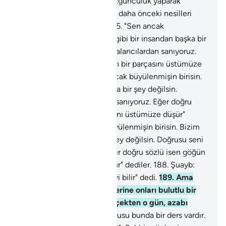
azaltmayın. Yeryüzünde bozgunculuk yaparak
karışıklık çıkarmayın. Sizi ve daha önceki nesilleri
yaratandan korkun" dedi.
185
.
"Sen ancak
büyülenmişin birisin. Bizim gibi bir insandan başka bir
şey değilsin. Doğrusu seni yalancılardan sanıyoruz.
Eğer doğru sözlü isen göğün bir parçasını üstümüze
düşür" dediler.
186
.
"Sen ancak büyülenmişin birisin.
Bizim gibi bir insandan başka bir şey değilsin.
Doğrusu seni yalancılardan sanıyoruz. Eğer doğru
sözlü isen göğün bir parçasını üstümüze düşür"
dediler.
187
.
"Sen ancak büyülenmişin birisin. Bizim
gibi bir insandan başka bir şey değilsin. Doğrusu seni
yalancılardan sanıyoruz. Eğer doğru sözlü isen göğün
bir parçasını üstümüze düşür" dediler.
188
.
Şuayb:
"Rabbim yaptıklarınızı çok iyi bilir" dedi.
189
.
Ama
onu yalanladılar. Bunun üzerine onları bulutlu bir
günün azabı yakaladı. Gerçekten o gün, azabı
büyük bir gündü.
190
.
Doğrusu bunda bir ders vardır.