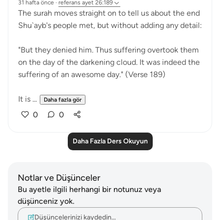
31 hafta önce
·
referans
ayet 26:189
The surah moves straight on to tell us about the end
Shu`ayb's people met, but without adding any detail:
"But they denied him. Thus suffering overtook them
on the day of the darkening cloud. It was indeed the
suffering of an awesome day." (Verse 189)
It is ...
Daha fazla gör
0
0
Daha Fazla Ders Okuyun
Notlar ve Düşünceler
Bu ayetle ilgili herhangi bir notunuz veya
düşünceniz yok.
Düşüncelerinizi kaydedin…