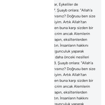
176
.
Ormanlık yerde oturanlar, Eykeliler de
peygamberleri yalanladı.
177
.
Şuayb onlara: "Allah'a
karşı gelmekten sakınmaz mısınız? Doğrusu ben size
gönderilmiş güvenilir bir elçiyim. Artık Allah'tan
sakının ve bana itaat edin. Ben buna karşı sizden bir
ücret istemiyorum, benim ecrim ancak Alemlerin
Rabbine aittir. Ölçüyü tam yapın, eksiltenlerden
olmayın. Doğru terazi ile tartın. İnsanların hakkını
azaltmayın. Yeryüzünde bozgunculuk yaparak
karışıklık çıkarmayın. Sizi ve daha önceki nesilleri
yaratandan korkun" dedi.
178
.
Şuayb onlara: "Allah'a
karşı gelmekten sakınmaz mısınız? Doğrusu ben size
gönderilmiş güvenilir bir elçiyim. Artık Allah'tan
sakının ve bana itaat edin. Ben buna karşı sizden bir
ücret istemiyorum, benim ecrim ancak Alemlerin
Rabbine aittir. Ölçüyü tam yapın, eksiltenlerden
olmayın. Doğru terazi ile tartın. İnsanların hakkını
azaltmayın. Yeryüzünde bozgunculuk yaparak