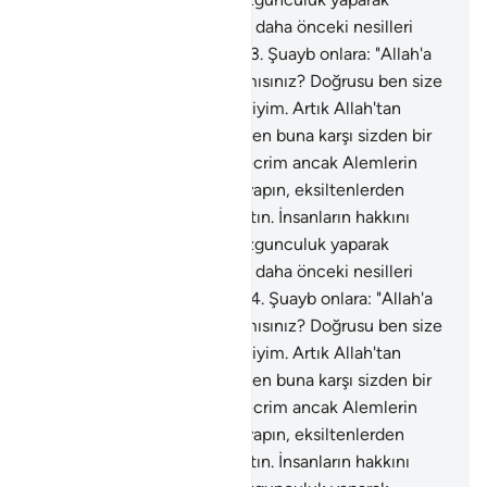
karışıklık çıkarmayın. Sizi ve daha önceki nesilleri
yaratandan korkun" dedi.
183
.
Şuayb onlara: "Allah'a
karşı gelmekten sakınmaz mısınız? Doğrusu ben size
gönderilmiş güvenilir bir elçiyim. Artık Allah'tan
sakının ve bana itaat edin. Ben buna karşı sizden bir
ücret istemiyorum, benim ecrim ancak Alemlerin
Rabbine aittir. Ölçüyü tam yapın, eksiltenlerden
olmayın. Doğru terazi ile tartın. İnsanların hakkını
azaltmayın. Yeryüzünde bozgunculuk yaparak
karışıklık çıkarmayın. Sizi ve daha önceki nesilleri
yaratandan korkun" dedi.
184
.
Şuayb onlara: "Allah'a
karşı gelmekten sakınmaz mısınız? Doğrusu ben size
gönderilmiş güvenilir bir elçiyim. Artık Allah'tan
sakının ve bana itaat edin. Ben buna karşı sizden bir
ücret istemiyorum, benim ecrim ancak Alemlerin
Rabbine aittir. Ölçüyü tam yapın, eksiltenlerden
olmayın. Doğru terazi ile tartın. İnsanların hakkını